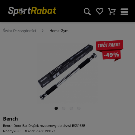
Świat Oszczędności
Home Gym
Twój rabat
-49%
Bench
Bench Door Bar Drążek rozporowy do drzwi BS3163B
Nr artykułu:
83799179-83799173