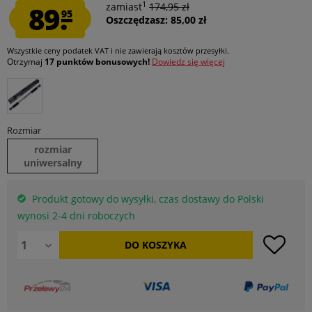
1
89.
zamiast
174,95 zł
95
Oszczędzasz: 85,00 zł
Wszystkie ceny podatek VAT
i nie zawierają kosztów przesyłki
.
Otrzymaj
17 punktów bonusowych!
Dowiedz się więcej
Rozmiar
rozmiar
uniwersalny
Produkt gotowy do wysyłki, czas dostawy do Polski
wynosi 2-4 dni roboczych
DO
KOSZYKA