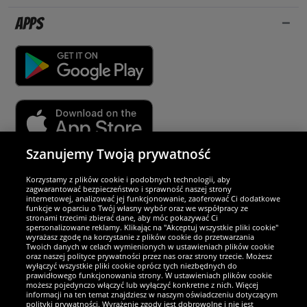
Apps
Szanujemy Twoją prywatność
Partnerzy i bezpieczeństwo
Korzystamy z plików cookie i podobnych technologii, aby
zagwarantować bezpieczeństwo i sprawność naszej strony
internetowej, analizować jej funkcjonowanie, zaoferować Ci dodatkowe
Jesteśmy wyjątkowi
funkcje w oparciu o Twój własny wybór oraz we współpracy ze
stronami trzecimi zbierać dane, aby móc pokazywać Ci
spersonalizowane reklamy. Klikając na "Akceptuj wszystkie pliki cookie"
wyrażasz zgodę na korzystanie z plików cookie do przetwarzania
Twoich danych w celach wymienionych w ustawieniach plików cookie
oraz naszej polityce prywatności przez nas oraz strony trzecie. Możesz
wyłączyć wszystkie pliki cookie oprócz tych niezbędnych do
prawidłowego funkcjonowania strony. W ustawieniach plików cookie
możesz pojedynczo włączyć lub wyłączyć konkretne z nich. Więcej
informacji na ten temat znajdziesz w naszym oświadczeniu dotyczącym
polityki prywatności. Wyrażenie zgody jest dobrowolne i nie jest