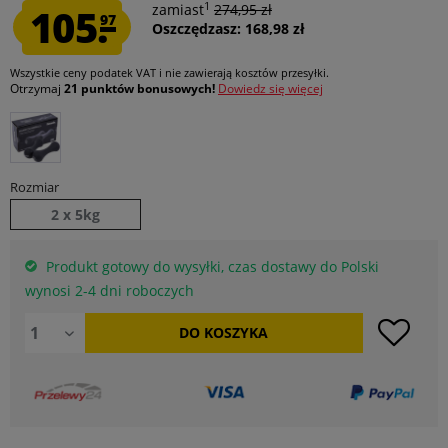
1
105.
zamiast
274,95 zł
97
Oszczędzasz: 168,98 zł
Wszystkie ceny podatek VAT
i nie zawierają kosztów przesyłki
.
Otrzymaj
21 punktów bonusowych!
Dowiedz się więcej
Rozmiar
2 x 5kg
Produkt gotowy do wysyłki, czas dostawy do Polski
wynosi 2-4 dni roboczych
DO
KOSZYKA