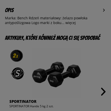
Opis
Marka: Bench Rdzeń materiałowy: żelazo powłoka
antypoślizgowa Logo marki z boku...
więcej
Artykuły, które również mogą Ci się spodobać
2
2
x
x
SPORTINATOR
SPORTINATOR Hantle 5 kg 2 szt.