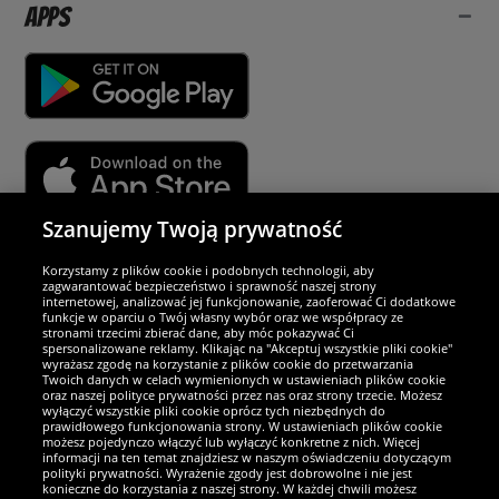
Apps
Szanujemy Twoją prywatność
Partnerzy i bezpieczeństwo
Korzystamy z plików cookie i podobnych technologii, aby
zagwarantować bezpieczeństwo i sprawność naszej strony
internetowej, analizować jej funkcjonowanie, zaoferować Ci dodatkowe
Jesteśmy wyjątkowi
funkcje w oparciu o Twój własny wybór oraz we współpracy ze
stronami trzecimi zbierać dane, aby móc pokazywać Ci
spersonalizowane reklamy. Klikając na "Akceptuj wszystkie pliki cookie"
wyrażasz zgodę na korzystanie z plików cookie do przetwarzania
Twoich danych w celach wymienionych w ustawieniach plików cookie
oraz naszej polityce prywatności przez nas oraz strony trzecie. Możesz
wyłączyć wszystkie pliki cookie oprócz tych niezbędnych do
prawidłowego funkcjonowania strony. W ustawieniach plików cookie
możesz pojedynczo włączyć lub wyłączyć konkretne z nich. Więcej
informacji na ten temat znajdziesz w naszym oświadczeniu dotyczącym
polityki prywatności. Wyrażenie zgody jest dobrowolne i nie jest
konieczne do korzystania z naszej strony. W każdej chwili możesz