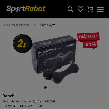
Świat Oszczędności
Home Gym
Twój rabat
2
-61%
x
Bench
Bench Hantle dumbbell 5kg 2 szt. BS2002E
Nr artykułu:
81347027-81347024