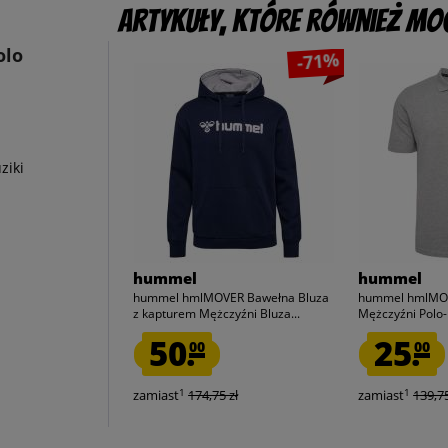
Artykuły, które również mog
olo
-71%
ziki
hummel
hummel
hummel hmlMOVER Bawełna Bluza
hummel hmlMO
z kapturem Mężczyźni Bluza...
Mężczyźni Polo
2006
50.
25.
00
00
1
1
zamiast
174,75 zł
zamiast
139,75