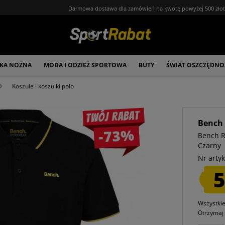
Darmowa dostawa dla zamówień na kwotę powyżej 500 zło
ŁKA NOŻNA
MODA I ODZIEŻ SPORTOWA
BUTY
ŚWIAT OSZCZĘDNO
Koszule i koszulki polo
Twój rabat
Bench
-73%
Bench R
Czarny
Nr artyk
5
Wszystki
Otrzyma