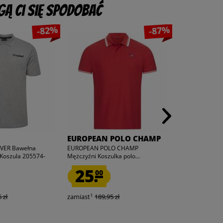
ą Ci się spodobać
-82%
-87%
EUROPEAN POLO CHAMP
ellesse
VER Bawełna
EUROPEAN POLO CHAMP
ellesse Dioran 
-Koszula 205574-
Mężczyźni Koszulka polo...
Mężczyźni Koszu
25.
89.
00
95
1
1
 zł
zamiast
189,95 zł
zamiast
225,0