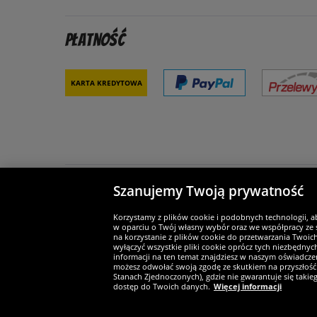
Płatność
Karta kredytowa
Szanujemy Twoją prywatność
Partnerzy i bezpieczeństwo
Je
Korzystamy z plików cookie i podobnych technologii, a
w oparciu o Twój własny wybór oraz we współpracy ze s
na korzystanie z plików cookie do przetwarzania Twoic
wyłączyć wszystkie pliki cookie oprócz tych niezbędny
informacji na ten temat znajdziesz w naszym oświadczen
Widerruf
możesz odwołać swoją zgodę ze skutkiem na przyszłość 
Stanach Zjednoczonych), gdzie nie gwarantuje się taki
dostęp do Twoich danych.
Więcej informacji
Widerruf