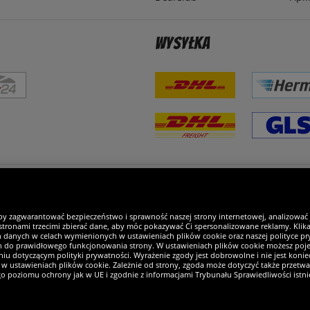
Wysyłka
steśmy wyjątkowi
by zagwarantować bezpieczeństwo i sprawność naszej strony internetowej, analizować
tronami trzecimi zbierać dane, aby móc pokazywać Ci spersonalizowane reklamy. Klikaj
h danych w celach wymienionych w ustawieniach plików cookie oraz naszej polityce pry
ch do prawidłowego funkcjonowania strony. W ustawieniach plików cookie możesz pojed
iu dotyczącym polityki prywatności. Wyrażenie zgody jest dobrowolne i nie jest koniec
w ustawieniach plików cookie. Zależnie od strony, zgoda może dotyczyć także przetw
ego poziomu ochrony jak w UE i zgodnie z informacjami Trybunału Sprawiedliwości istn