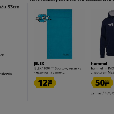
ażu 33cm
rze
JELEX
hummel
JELEX "100FIT" Sportowy ręcznik z
hummel hmlMOV
kieszonką na zamek...
z kapturem Mężc
tułowia
12.
50.
50
00
1
zamiast
174,75