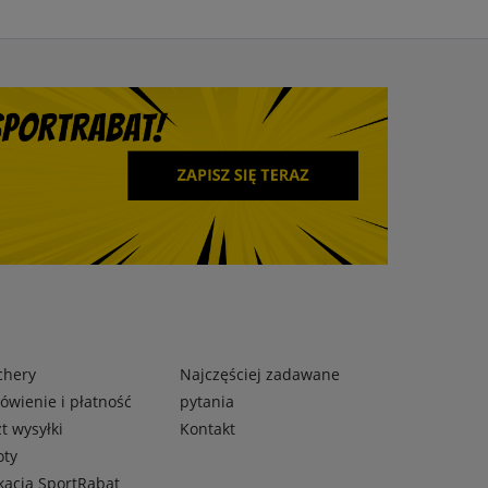
chery
Najczęściej zadawane
wienie i płatność
pytania
t wysyłki
Kontakt
oty
kacja SportRabat