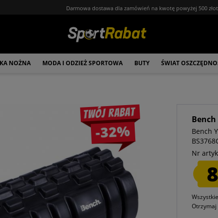
Darmowa dostawa dla zamówień na kwotę powyżej 500 zło
ŁKA NOŻNA
MODA I ODZIEŻ SPORTOWA
BUTY
ŚWIAT OSZCZĘDNO
Twój rabat
Bench
-32%
Bench Y
BS3768
Nr artyk
8
Wszystki
Otrzyma