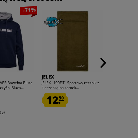
-71%
JELEX
JELEX
ER Bawełna Bluza
JELEX "100FIT" Sportowy ręcznik z
JELEX "100FIT" 
zyźni Bluza...
kieszonką na zamek...
kieszonką na za
12.
33.
50
30
 zł