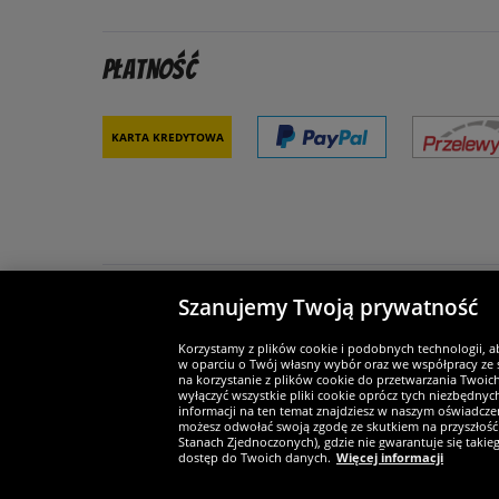
Płatność
Karta kredytowa
Szanujemy Twoją prywatność
Partnerzy i bezpieczeństwo
Je
Korzystamy z plików cookie i podobnych technologii, a
w oparciu o Twój własny wybór oraz we współpracy ze s
na korzystanie z plików cookie do przetwarzania Twoic
wyłączyć wszystkie pliki cookie oprócz tych niezbędny
informacji na ten temat znajdziesz w naszym oświadczen
Widerruf
możesz odwołać swoją zgodę ze skutkiem na przyszłość 
Stanach Zjednoczonych), gdzie nie gwarantuje się taki
dostęp do Twoich danych.
Więcej informacji