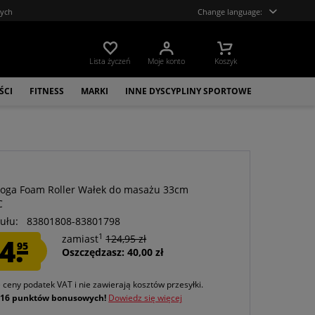
tych
Change language:
Lista życzeń
Moje konto
Koszyk
ŚCI
FITNESS
MARKI
INNE DYSCYPLINY SPORTOWE
oga Foam Roller Wałek do masażu 33cm
C
ułu:
83801808-83801798
1
4.
zamiast
124,95 zł
95
Oszczędzasz: 40,00 zł
e ceny podatek VAT
i nie zawierają kosztów przesyłki
.
j
16 punktów bonusowych!
Dowiedz się więcej