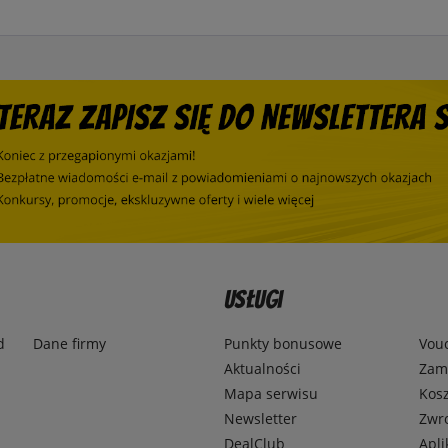
Usługi
d
Dane firmy
Punkty bonusowe
Vou
Aktualności
Zamó
Mapa serwisu
Kosz
Newsletter
Zwr
DealClub
Apli