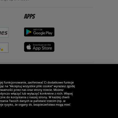
Apps
Zostań fanem SportRabat!
 jej funkcjonowanie, zaoferować Ci dodatkowe funkcje
ąc na "Akceptuj wszystkie pliki cookie" wyrażasz zgodę
watności przez nas oraz strony trzecie. Możesz
ynczo włączyć lub wyłączyć konkretne z nich. Więcej
zne do korzystania z naszej strony. W każdej chwili
arzania Twoich danych w państwie trzecim (np. w
ieje ryzyko, że organy ds. bezpieczeństwa mogą mieć