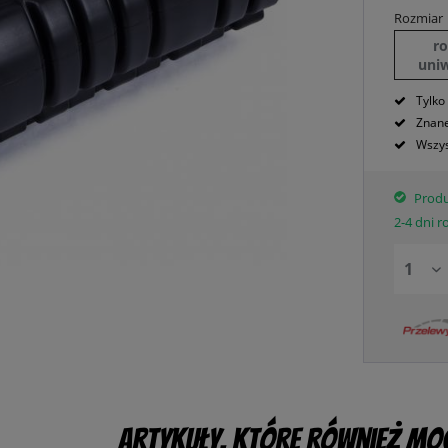
Rozmiar
r
uni
Tylko
Znane
Wszys
Produ
2-4 dni 
Artykuły, które również mog