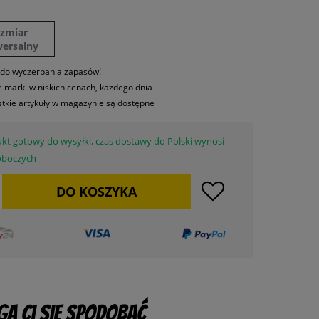
ozmiar
wersalny
 do wyczerpania zapasów!
 marki w niskich cenach, każdego dnia
tkie artykuły w magazynie są dostępne
kt gotowy do wysyłki, czas dostawy do Polski wynosi
roboczych
DO
KOSZYKA
ą Ci się spodobać