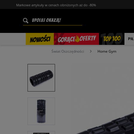
Markowe artykuły w cenach obniżonych aż do -80%
%
OFERTY
TOP 100
GORĄCE
NOWOŚCI
PI
Świat Oszczędności
Home Gym