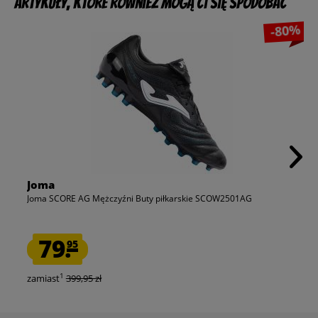
Artykuły, które również mogą Ci się spodobać
-80%
Joma
Joma SCORE AG Mężczyźni Buty piłkarskie SCOW2501AG
79.
95
1
zamiast
399,95 zł