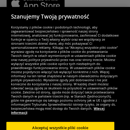
Szanujemy Twoją prywatność
Partnerzy i bezpieczeństwo
Korzystamy z plików cookie i podobnych technologii, aby
zagwarantować bezpieczeństwo i sprawność naszej strony
internetowej, analizować jej funkcjonowanie, zaoferować Ci dodatkowe
Jesteśmy wyjątkowi
funkcje w oparciu o Twój własny wybór oraz we współpracy ze
stronami trzecimi zbierać dane, aby móc pokazywać Ci
spersonalizowane reklamy. Klikając na "Akceptuj wszystkie pliki cookie"
wyrażasz zgodę na korzystanie z plików cookie do przetwarzania
Twoich danych w celach wymienionych w ustawieniach plików cookie
oraz naszej polityce prywatności przez nas oraz strony trzecie. Możesz
wyłączyć wszystkie pliki cookie oprócz tych niezbędnych do
prawidłowego funkcjonowania strony. W ustawieniach plików cookie
możesz pojedynczo włączyć lub wyłączyć konkretne z nich. Więcej
informacji na ten temat znajdziesz w naszym oświadczeniu dotyczącym
polityki prywatności. Wyrażenie zgody jest dobrowolne i nie jest
konieczne do korzystania z naszej strony. W każdej chwili możesz
odwołać swoją zgodę ze skutkiem na przyszłość w ustawieniach plików
cookie. Zależnie od strony, zgoda może dotyczyć także przetwarzania
Twoich danych w państwie trzecim (np. w Stanach Zjednoczonych),
gdzie nie gwarantuje się takiego poziomu ochrony jak w UE i zgodnie z
Zostań fanem SportRabat!
informacjami Trybunału Sprawiedliwości istnieje ryzyko, że organy ds.
bezpieczeństwa mogą mieć dostęp do Twoich danych.
Więcej
informacji
Akceptuj wszystkie pliki cookie