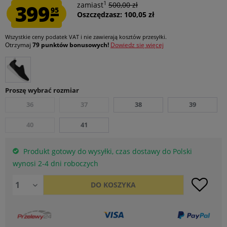
1
399.
zamiast
500,00 zł
95
Oszczędzasz: 100,05 zł
Wszystkie ceny podatek VAT
i nie zawierają kosztów przesyłki
.
Otrzymaj
79 punktów bonusowych!
Dowiedz się więcej
Proszę wybrać rozmiar
36
37
38
39
40
41
Produkt gotowy do wysyłki, czas dostawy do Polski
wynosi 2-4 dni roboczych
DO
KOSZYKA