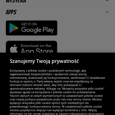
Wysyłka
Apps
Szanujemy Twoją prywatność
Partnerzy i bezpieczeństwo
Korzystamy z plików cookie i podobnych technologii, aby
zagwarantować bezpieczeństwo i sprawność naszej strony
internetowej, analizować jej funkcjonowanie, zaoferować Ci dodatkowe
Jesteśmy wyjątkowi
funkcje w oparciu o Twój własny wybór oraz we współpracy ze
stronami trzecimi zbierać dane, aby móc pokazywać Ci
spersonalizowane reklamy. Klikając na "Akceptuj wszystkie pliki cookie"
wyrażasz zgodę na korzystanie z plików cookie do przetwarzania
Twoich danych w celach wymienionych w ustawieniach plików cookie
oraz naszej polityce prywatności przez nas oraz strony trzecie. Możesz
wyłączyć wszystkie pliki cookie oprócz tych niezbędnych do
prawidłowego funkcjonowania strony. W ustawieniach plików cookie
możesz pojedynczo włączyć lub wyłączyć konkretne z nich. Więcej
informacji na ten temat znajdziesz w naszym oświadczeniu dotyczącym