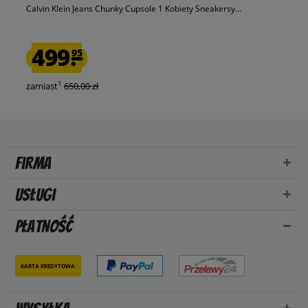
Calvin Klein Jeans Chunky Cupsole 1 Kobiety Sneakersy...
499.
95
1
zamiast
650,00 zł
Firma
Usługi
Płatność
Karta kredytowa