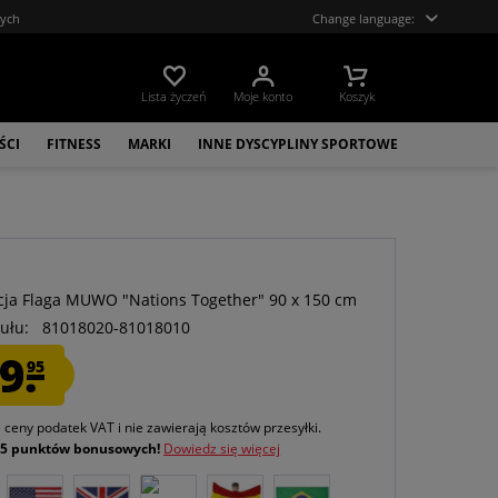
tych
Change language:
Lista życzeń
Moje konto
Koszyk
ŚCI
FITNESS
MARKI
INNE DYSCYPLINY SPORTOWE
O
ja Flaga MUWO "Nations Together" 90 x 150 cm
ułu:
81018020-81018010
9.
95
e ceny podatek VAT
i nie zawierają kosztów przesyłki
.
j
5 punktów bonusowych!
Dowiedz się więcej