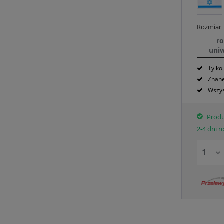
Rozmiar
r
uni
Tylko
Znane
Wszys
Produ
2-4 dni 