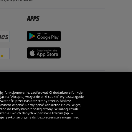
Apps
Zostań fanem SportRabat!
 jej funkcjonowanie, zaoferować Ci dodatkowe funkcje
ąc na "Akceptuj wszystkie pliki cookie" wyrażasz zgodę
watności przez nas oraz strony trzecie. Możesz
ynczo włączyć lub wyłączyć konkretne z nich. Więcej
zne do korzystania z naszej strony. W każdej chwili
arzania Twoich danych w państwie trzecim (np. w
ieje ryzyko, że organy ds. bezpieczeństwa mogą mieć