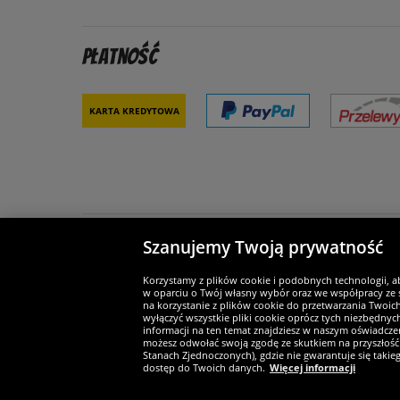
Płatność
Karta kredytowa
Szanujemy Twoją prywatność
Partnerzy i bezpieczeństwo
Je
Korzystamy z plików cookie i podobnych technologii, a
w oparciu o Twój własny wybór oraz we współpracy ze s
na korzystanie z plików cookie do przetwarzania Twoic
wyłączyć wszystkie pliki cookie oprócz tych niezbędny
informacji na ten temat znajdziesz w naszym oświadczen
Widerruf
możesz odwołać swoją zgodę ze skutkiem na przyszłość 
Stanach Zjednoczonych), gdzie nie gwarantuje się taki
dostęp do Twoich danych.
Więcej informacji