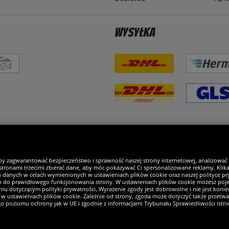
Wysyłka
steśmy wyjątkowi
by zagwarantować bezpieczeństwo i sprawność naszej strony internetowej, analizować
tronami trzecimi zbierać dane, aby móc pokazywać Ci spersonalizowane reklamy. Klikaj
h danych w celach wymienionych w ustawieniach plików cookie oraz naszej polityce pry
ch do prawidłowego funkcjonowania strony. W ustawieniach plików cookie możesz pojed
iu dotyczącym polityki prywatności. Wyrażenie zgody jest dobrowolne i nie jest koniec
w ustawieniach plików cookie. Zależnie od strony, zgoda może dotyczyć także przetw
ego poziomu ochrony jak w UE i zgodnie z informacjami Trybunału Sprawiedliwości istn