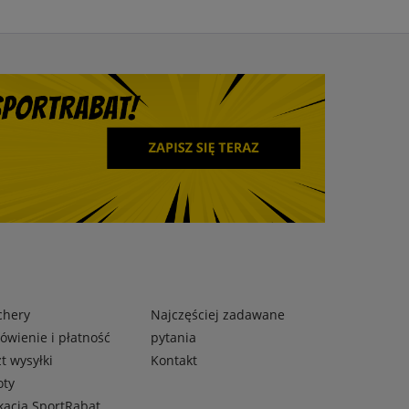
chery
Najczęściej zadawane
wienie i płatność
pytania
t wysyłki
Kontakt
oty
kacja SportRabat