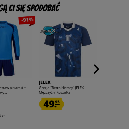
ą Ci się spodobać
-91%
4
4
x
x
JELEX
Sergio Tacc
estaw piłkarski +
Grecja "Retro History" JELEX
Sergio Tacchini
wy...
Mężczyźni Koszulka
Bokserki + 3 par
49.
34.
95
95
1
 zł
zamiast
174,9