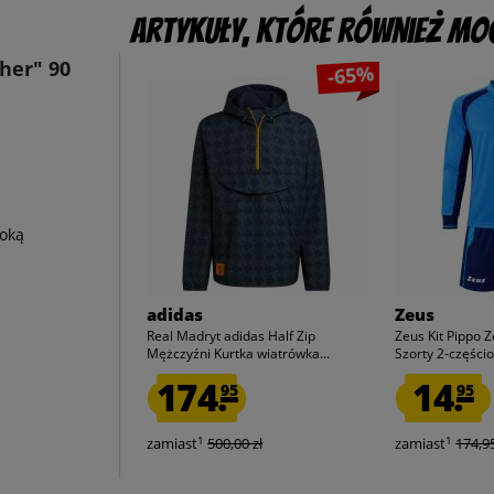
Artykuły, które również mog
her" 90
-65%
oką
adidas
Zeus
Real Madryt adidas Half Zip
Zeus Kit Pippo Z
Mężczyźni Kurtka wiatrówka...
Szorty 2-częścio
174.
14.
95
95
1
1
zamiast
500,00 zł
zamiast
174,95