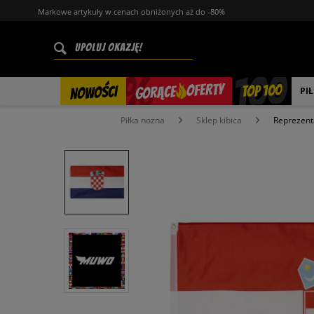
Markowe artykuły w cenach obniżonych aż do -80%
%
OFERTY
TOP 100
GORĄCE
NOWOŚCI
PI
Piłka nożna
Sklep kibica
Reprezent