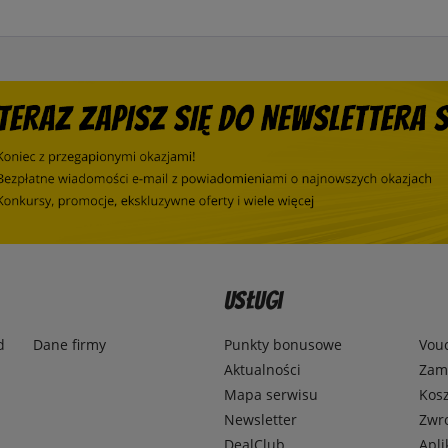
Usługi
d
Dane firmy
Punkty bonusowe
Vou
Aktualności
Zamó
Mapa serwisu
Kosz
Newsletter
Zwr
DealClub
Apli