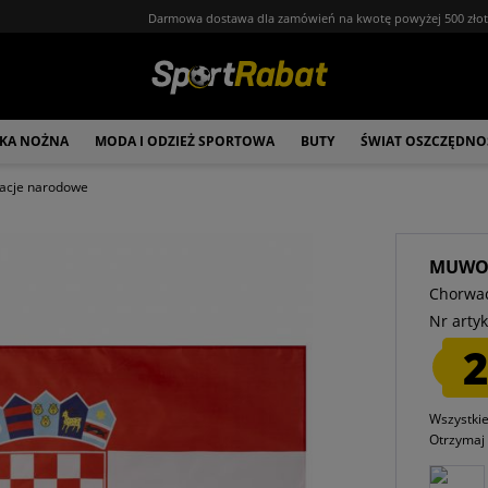
Darmowa dostawa dla zamówień na kwotę powyżej 500 zło
ŁKA NOŻNA
MODA I ODZIEŻ SPORTOWA
BUTY
ŚWIAT OSZCZĘDNO
acje narodowe
MUW
Chorwac
Nr artyk
2
Wszystki
Otrzyma