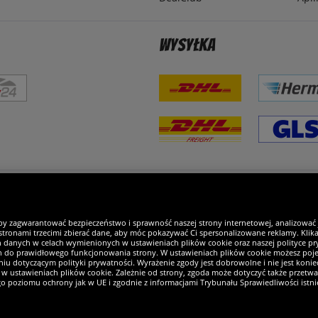
Wysyłka
steśmy wyjątkowi
by zagwarantować bezpieczeństwo i sprawność naszej strony internetowej, analizować
tronami trzecimi zbierać dane, aby móc pokazywać Ci spersonalizowane reklamy. Klikaj
h danych w celach wymienionych w ustawieniach plików cookie oraz naszej polityce pry
ch do prawidłowego funkcjonowania strony. W ustawieniach plików cookie możesz pojed
iu dotyczącym polityki prywatności. Wyrażenie zgody jest dobrowolne i nie jest koniec
w ustawieniach plików cookie. Zależnie od strony, zgoda może dotyczyć także przetw
ego poziomu ochrony jak w UE i zgodnie z informacjami Trybunału Sprawiedliwości istn