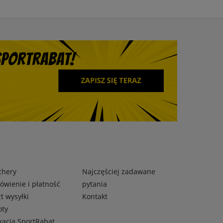
chery
Najczęściej zadawane
wienie i płatność
pytania
t wysyłki
Kontakt
oty
kacja SportRabat