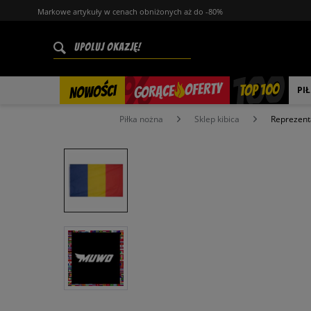
Markowe artykuły w cenach obniżonych aż do -80%
%
OFERTY
TOP 100
GORĄCE
NOWOŚCI
PI
Piłka nożna
Sklep kibica
Reprezent