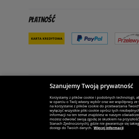
Płatność
Karta kredytowa
Szanujemy Twoją prywatność
Partnerzy i bezpieczeństwo
Je
Korzystamy z plików cookie i podobnych technologii, a
w oparciu o Twój własny wybór oraz we współpracy ze s
na korzystanie z plików cookie do przetwarzania Twoic
wyłączyć wszystkie pliki cookie oprócz tych niezbędny
informacji na ten temat znajdziesz w naszym oświadczen
Widerruf
możesz odwołać swoją zgodę ze skutkiem na przyszłość 
Stanach Zjednoczonych), gdzie nie gwarantuje się taki
dostęp do Twoich danych.
Więcej informacji