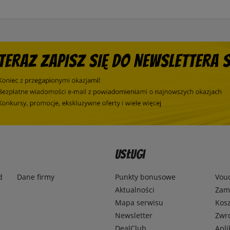
Usługi
d
Dane firmy
Punkty bonusowe
Vou
Aktualności
Zamó
Mapa serwisu
Kosz
Newsletter
Zwr
DealClub
Apli