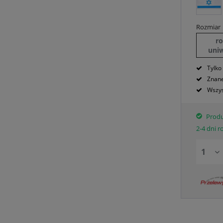
Rozmiar
r
uni
Tylko
Znane
Wszys
Produ
2-4 dni 