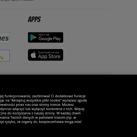
Apps
Zostań fanem SportRabat!
 jej funkcjonowanie, zaoferować Ci dodatkowe funkcje
ąc na "Akceptuj wszystkie pliki cookie" wyrażasz zgodę
watności przez nas oraz strony trzecie. Możesz
ynczo włączyć lub wyłączyć konkretne z nich. Więcej
zne do korzystania z naszej strony. W każdej chwili
arzania Twoich danych w państwie trzecim (np. w
ieje ryzyko, że organy ds. bezpieczeństwa mogą mieć