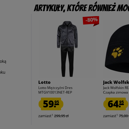
Artykuły, które również mog
-80%
oką
oku
Lotto
Jack Wolfsk
Lotto Mężczyźni Dres
Jack Wolfskin R
MTGV10013NET-REP
Czapka zimowa
59.
64.
95
95
1
1
zamiast
299,95 zł
zamiast
75,00 