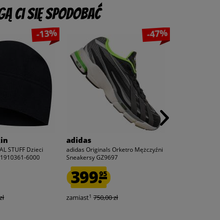
ą Ci się spodobać
-13%
-47%
in
adidas
adidas
EAL STUFF Dzieci
adidas Originals Orketro Mężczyźni
adidas Avacourt
 1910361-6000
Sneakersy GZ9697
tenisa GX7814
399.
374.
95
95
1
1
zł
zamiast
750,00 zł
zamiast
750,0