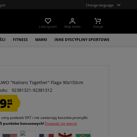
tych
Change language:
Lista życzeń
Moje konto
Koszyk
ŚCI
FITNESS
MARKI
INNE DYSCYPLINY SPORTOWE
O
WO "Nations Together" Flaga 90x150cm
ułu:
92381321-92381312
9.
95
e ceny podatek VAT
i nie zawierają kosztów przesyłki
.
j
5 punktów bonusowych!
Dowiedz się więcej