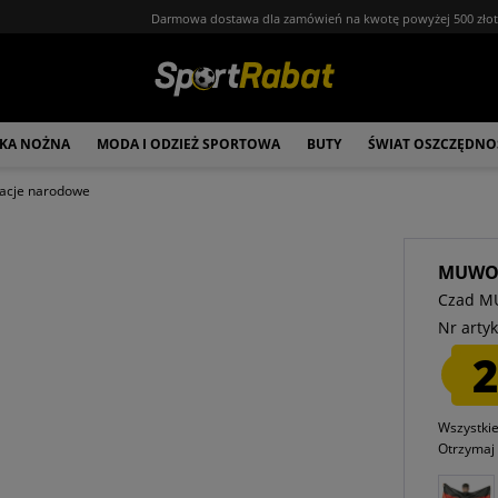
Darmowa dostawa dla zamówień na kwotę powyżej 500 zło
ŁKA NOŻNA
MODA I ODZIEŻ SPORTOWA
BUTY
ŚWIAT OSZCZĘDNO
acje narodowe
MUW
Czad MU
Nr artyk
2
Wszystki
Otrzyma