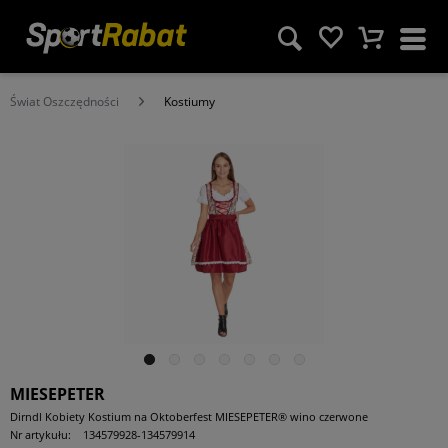
Świat Oszczędności
Kostiumy
MIESEPETER
Dirndl Kobiety Kostium na Oktoberfest MIESEPETER® wino czerwone
Nr artykułu:
134579928-134579914