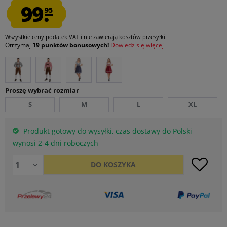
99.
95
Wszystkie ceny podatek VAT
i nie zawierają kosztów przesyłki
.
Otrzymaj
19 punktów bonusowych!
Dowiedz się więcej
Proszę wybrać rozmiar
S
M
L
XL
Produkt gotowy do wysyłki, czas dostawy do Polski
wynosi 2-4 dni roboczych
DO
KOSZYKA