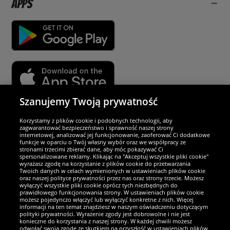
Apps
Szanujemy Twoją prywatność
Partnerzy i bezpieczeństwo
Korzystamy z plików cookie i podobnych technologii, aby
zagwarantować bezpieczeństwo i sprawność naszej strony
internetowej, analizować jej funkcjonowanie, zaoferować Ci dodatkowe
Jesteśmy wyjątkowi
funkcje w oparciu o Twój własny wybór oraz we współpracy ze
stronami trzecimi zbierać dane, aby móc pokazywać Ci
spersonalizowane reklamy. Klikając na "Akceptuj wszystkie pliki cookie"
wyrażasz zgodę na korzystanie z plików cookie do przetwarzania
Twoich danych w celach wymienionych w ustawieniach plików cookie
oraz naszej polityce prywatności przez nas oraz strony trzecie. Możesz
wyłączyć wszystkie pliki cookie oprócz tych niezbędnych do
prawidłowego funkcjonowania strony. W ustawieniach plików cookie
możesz pojedynczo włączyć lub wyłączyć konkretne z nich. Więcej
informacji na ten temat znajdziesz w naszym oświadczeniu dotyczącym
polityki prywatności. Wyrażenie zgody jest dobrowolne i nie jest
konieczne do korzystania z naszej strony. W każdej chwili możesz
odwołać swoją zgodę ze skutkiem na przyszłość w ustawieniach plików