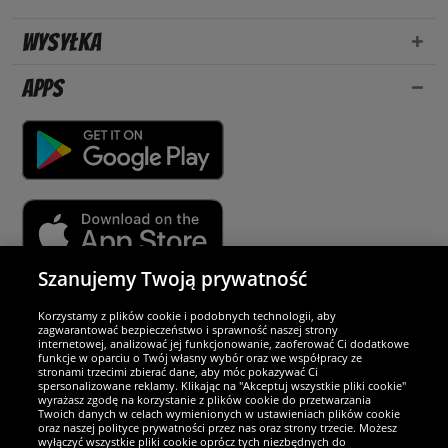
Wysyłka
Apps
Szanujemy Twoją prywatność
Partnerzy i bezpieczeństwo
Korzystamy z plików cookie i podobnych technologii, aby
zagwarantować bezpieczeństwo i sprawność naszej strony
internetowej, analizować jej funkcjonowanie, zaoferować Ci dodatkowe
Jesteśmy wyjątkowi
funkcje w oparciu o Twój własny wybór oraz we współpracy ze
stronami trzecimi zbierać dane, aby móc pokazywać Ci
spersonalizowane reklamy. Klikając na "Akceptuj wszystkie pliki cookie"
wyrażasz zgodę na korzystanie z plików cookie do przetwarzania
Twoich danych w celach wymienionych w ustawieniach plików cookie
oraz naszej polityce prywatności przez nas oraz strony trzecie. Możesz
wyłączyć wszystkie pliki cookie oprócz tych niezbędnych do