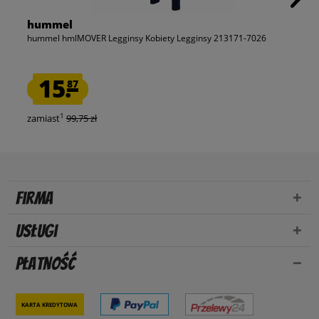
hummel
hummel hmlMOVER Legginsy Kobiety Legginsy 213171-7026
15.
87
1
zamiast
99,75 zł
Firma
Usługi
Płatność
Karta kredytowa