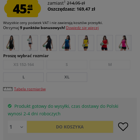
1
45.
zamiast
214,95 zł
48
Oszczędzasz: 169,47 zł
Wszystkie ceny podatek VAT
i nie zawierają kosztów przesyłki
.
Otrzymaj
9 punktów bonusowych!
Dowiedz się więcej
Proszę wybrać rozmiar
XS 152-164
S
M
L
XL
Tabela rozmiarów
Produkt gotowy do wysyłki, czas dostawy do Polski
wynosi 2-4 dni roboczych
DO
KOSZYKA