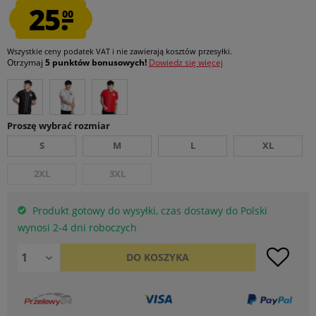
25.
00
Wszystkie ceny podatek VAT
i nie zawierają kosztów przesyłki
.
Otrzymaj
5 punktów bonusowych!
Dowiedz się więcej
Proszę wybrać rozmiar
S
M
L
XL
2XL
3XL
Produkt gotowy do wysyłki, czas dostawy do Polski
wynosi 2-4 dni roboczych
DO
KOSZYKA