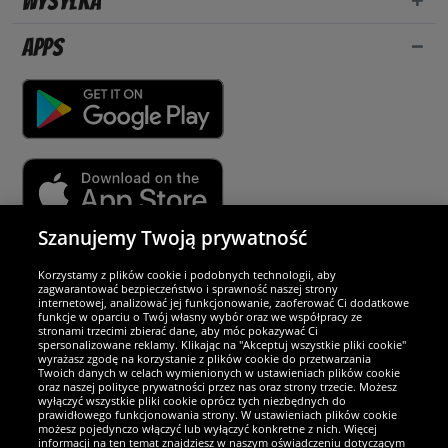
Wysyłka
Apps
Szanujemy Twoją prywatność
Partnerzy i bezpieczeństwo
Korzystamy z plików cookie i podobnych technologii, aby
zagwarantować bezpieczeństwo i sprawność naszej strony
internetowej, analizować jej funkcjonowanie, zaoferować Ci dodatkowe
Jesteśmy wyjątkowi
funkcje w oparciu o Twój własny wybór oraz we współpracy ze
stronami trzecimi zbierać dane, aby móc pokazywać Ci
spersonalizowane reklamy. Klikając na "Akceptuj wszystkie pliki cookie"
wyrażasz zgodę na korzystanie z plików cookie do przetwarzania
Twoich danych w celach wymienionych w ustawieniach plików cookie
oraz naszej polityce prywatności przez nas oraz strony trzecie. Możesz
wyłączyć wszystkie pliki cookie oprócz tych niezbędnych do
prawidłowego funkcjonowania strony. W ustawieniach plików cookie
możesz pojedynczo włączyć lub wyłączyć konkretne z nich. Więcej
informacji na ten temat znajdziesz w naszym oświadczeniu dotyczącym