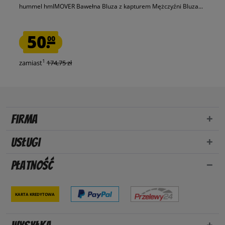
hummel hmlMOVER Bawełna Bluza z kapturem Mężczyźni Bluza...
50.
00
1
zamiast
174,75 zł
Firma
Usługi
Płatność
Karta kredytowa