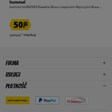
hummel
hummel hmlMOVER Bawełna Bluza z kapturem Mężczyźni Bluza...
50.
00
1
zamiast
174,75 zł
Firma
Usługi
Płatność
Karta kredytowa