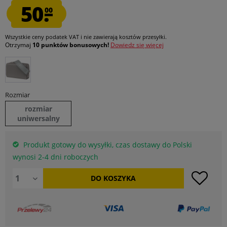
50.
00
Wszystkie ceny podatek VAT
i nie zawierają kosztów przesyłki
.
Otrzymaj
10 punktów bonusowych!
Dowiedz się więcej
Rozmiar
rozmiar
uniwersalny
Produkt gotowy do wysyłki, czas dostawy do Polski
wynosi 2-4 dni roboczych
DO
KOSZYKA