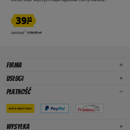
39.
95
1
zamiast
139,95 zł
Firma
Usługi
Płatność
Karta kredytowa
Wysyłka