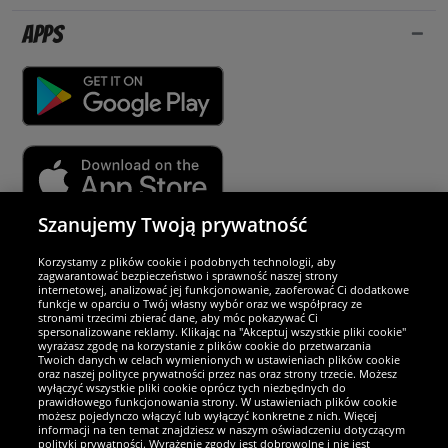
Apps
Szanujemy Twoją prywatność
Partnerzy i bezpieczeństwo
Korzystamy z plików cookie i podobnych technologii, aby
zagwarantować bezpieczeństwo i sprawność naszej strony
internetowej, analizować jej funkcjonowanie, zaoferować Ci dodatkowe
Jesteśmy wyjątkowi
funkcje w oparciu o Twój własny wybór oraz we współpracy ze
stronami trzecimi zbierać dane, aby móc pokazywać Ci
spersonalizowane reklamy. Klikając na "Akceptuj wszystkie pliki cookie"
wyrażasz zgodę na korzystanie z plików cookie do przetwarzania
Twoich danych w celach wymienionych w ustawieniach plików cookie
oraz naszej polityce prywatności przez nas oraz strony trzecie. Możesz
wyłączyć wszystkie pliki cookie oprócz tych niezbędnych do
prawidłowego funkcjonowania strony. W ustawieniach plików cookie
możesz pojedynczo włączyć lub wyłączyć konkretne z nich. Więcej
informacji na ten temat znajdziesz w naszym oświadczeniu dotyczącym
polityki prywatności. Wyrażenie zgody jest dobrowolne i nie jest