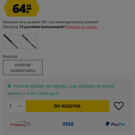
64.
95
Wszystkie ceny podatek VAT
i nie zawierają kosztów przesyłki
.
Otrzymaj
12 punktów bonusowych!
Dowiedz się więcej
Rozmiar
rozmiar
uniwersalny
Produkt gotowy do wysyłki, czas dostawy do Polski
wynosi 2-4 dni roboczych
DO
KOSZYKA