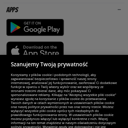
Apps
Szanujemy Twoją prywatność
Partnerzy i bezpieczeństwo
Korzystamy z plików cookie i podobnych technologii, aby
zagwarantować bezpieczeństwo i sprawność naszej strony
internetowej, analizować jej funkcjonowanie, zaoferować Ci dodatkowe
Jesteśmy wyjątkowi
funkcje w oparciu o Twój własny wybór oraz we współpracy ze
stronami trzecimi zbierać dane, aby móc pokazywać Ci
spersonalizowane reklamy. Klikając na "Akceptuj wszystkie pliki cookie"
wyrażasz zgodę na korzystanie z plików cookie do przetwarzania
Twoich danych w celach wymienionych w ustawieniach plików cookie
oraz naszej polityce prywatności przez nas oraz strony trzecie. Możesz
wyłączyć wszystkie pliki cookie oprócz tych niezbędnych do
prawidłowego funkcjonowania strony. W ustawieniach plików cookie
możesz pojedynczo włączyć lub wyłączyć konkretne z nich. Więcej
informacji na ten temat znajdziesz w naszym oświadczeniu dotyczącym
polityki prywatności. Wyrażenie zgody jest dobrowolne i nie jest