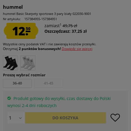
hummel
hummel Basic Skarpety sportowe 3 pary biały 022030-9001
Nr artykułu:
157384955-157384951
1
12.
zamiast
49,75 zł
50
Oszczędzasz: 37,25 zł
Wszystkie ceny podatek VAT
i nie zawierają kosztów przesyłki
.
Otrzymaj
2 punktów bonusowych!
Dowiedz się więcej
Proszę wybrać rozmiar
36-40
41-45
Produkt gotowy do wysyłki, czas dostawy do Polski
wynosi 2-4 dni roboczych
DO
KOSZYKA