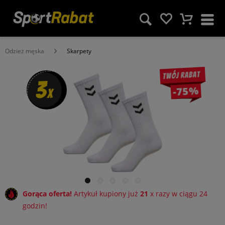
Odzież męska
Skarpety
Twój rabat
3
-75%
x
Gorąca oferta!
Artykuł kupiony już
21
x razy w ciągu 24
godzin!