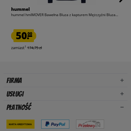
hummel
hummel hmlMOVER Bawełna Bluza z kapturem Mężczyźni Bluza...
50.
00
1
zamiast
174,75 zł
Firma
Usługi
Płatność
Karta kredytowa