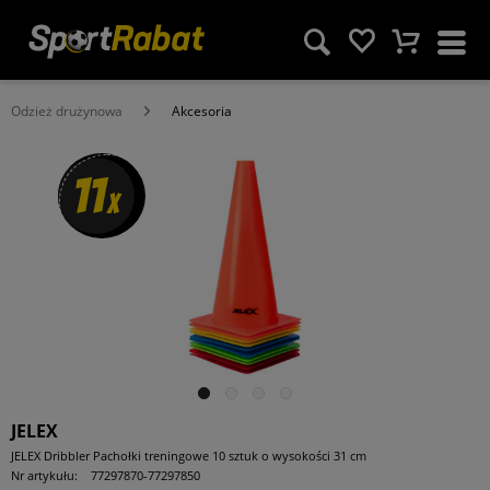
Odzież drużynowa
Akcesoria
11
x
JELEX
JELEX Dribbler Pachołki treningowe 10 sztuk o wysokości 31 cm
Nr artykułu:
77297870-77297850