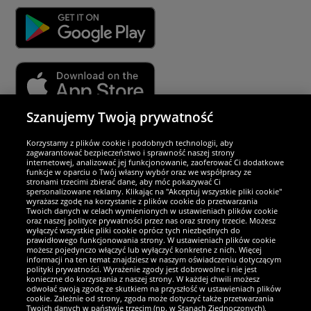
Szanujemy Twoją prywatność
Partnerzy i bezpieczeństwo
Korzystamy z plików cookie i podobnych technologii, aby
zagwarantować bezpieczeństwo i sprawność naszej strony
internetowej, analizować jej funkcjonowanie, zaoferować Ci dodatkowe
Jesteśmy wyjątkowi
funkcje w oparciu o Twój własny wybór oraz we współpracy ze
stronami trzecimi zbierać dane, aby móc pokazywać Ci
spersonalizowane reklamy. Klikając na "Akceptuj wszystkie pliki cookie"
wyrażasz zgodę na korzystanie z plików cookie do przetwarzania
Twoich danych w celach wymienionych w ustawieniach plików cookie
oraz naszej polityce prywatności przez nas oraz strony trzecie. Możesz
wyłączyć wszystkie pliki cookie oprócz tych niezbędnych do
prawidłowego funkcjonowania strony. W ustawieniach plików cookie
możesz pojedynczo włączyć lub wyłączyć konkretne z nich. Więcej
informacji na ten temat znajdziesz w naszym oświadczeniu dotyczącym
polityki prywatności. Wyrażenie zgody jest dobrowolne i nie jest
konieczne do korzystania z naszej strony. W każdej chwili możesz
odwołać swoją zgodę ze skutkiem na przyszłość w ustawieniach plików
cookie. Zależnie od strony, zgoda może dotyczyć także przetwarzania
Twoich danych w państwie trzecim (np. w Stanach Zjednoczonych),