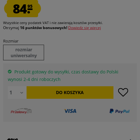
84.
95
Wszystkie ceny podatek VAT
i nie zawierają kosztów przesyłki
.
Otrzymaj
16 punktów bonusowych!
Dowiedz się więcej
Rozmiar
rozmiar
uniwersalny
Produkt gotowy do wysyłki, czas dostawy do Polski
wynosi 2-4 dni roboczych
DO
KOSZYKA