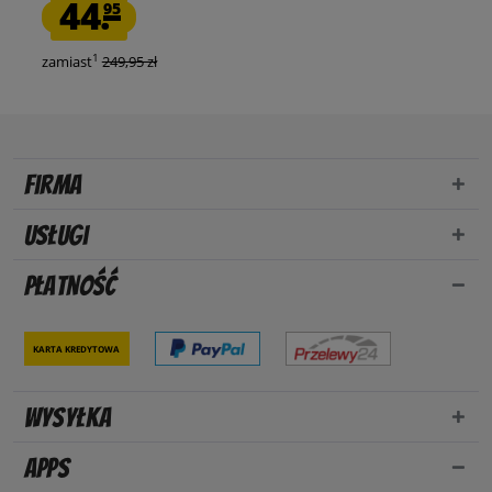
44.
95
1
zamiast
249,95 zł
Firma
Usługi
Płatność
Karta kredytowa
Wysyłka
Apps