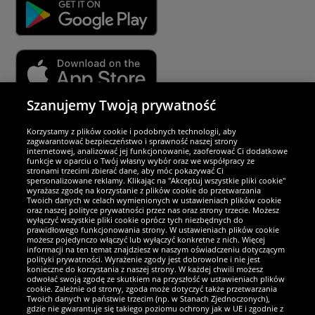
Szanujemy Twoją prywatność
Partnerzy i bezpieczeństwo
Korzystamy z plików cookie i podobnych technologii, aby
zagwarantować bezpieczeństwo i sprawność naszej strony
internetowej, analizować jej funkcjonowanie, zaoferować Ci dodatkowe
Jesteśmy wyjątkowi
funkcje w oparciu o Twój własny wybór oraz we współpracy ze
stronami trzecimi zbierać dane, aby móc pokazywać Ci
spersonalizowane reklamy. Klikając na "Akceptuj wszystkie pliki cookie"
wyrażasz zgodę na korzystanie z plików cookie do przetwarzania
Twoich danych w celach wymienionych w ustawieniach plików cookie
oraz naszej polityce prywatności przez nas oraz strony trzecie. Możesz
wyłączyć wszystkie pliki cookie oprócz tych niezbędnych do
prawidłowego funkcjonowania strony. W ustawieniach plików cookie
możesz pojedynczo włączyć lub wyłączyć konkretne z nich. Więcej
informacji na ten temat znajdziesz w naszym oświadczeniu dotyczącym
polityki prywatności. Wyrażenie zgody jest dobrowolne i nie jest
konieczne do korzystania z naszej strony. W każdej chwili możesz
odwołać swoją zgodę ze skutkiem na przyszłość w ustawieniach plików
cookie. Zależnie od strony, zgoda może dotyczyć także przetwarzania
Twoich danych w państwie trzecim (np. w Stanach Zjednoczonych),
gdzie nie gwarantuje się takiego poziomu ochrony jak w UE i zgodnie z
Zostań fanem SportRabat!