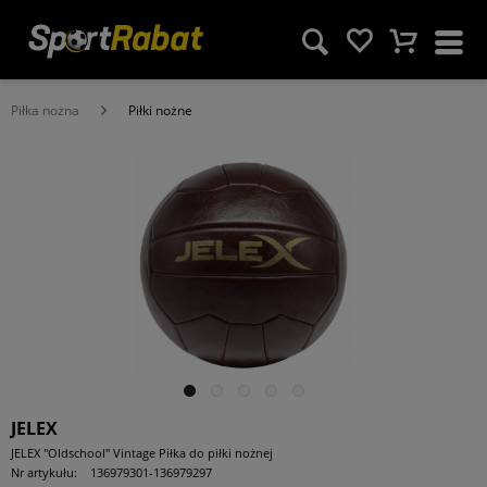
Piłka nożna
Piłki nożne
JELEX
JELEX "Oldschool" Vintage Piłka do piłki nożnej
Nr artykułu:
136979301-136979297