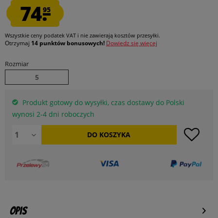
74.
95
Wszystkie ceny podatek VAT
i nie zawierają kosztów przesyłki
.
Otrzymaj
14 punktów bonusowych!
Dowiedz się więcej
Rozmiar
5
Produkt gotowy do wysyłki, czas dostawy do Polski
wynosi 2-4 dni roboczych
DO
KOSZYKA
Opis