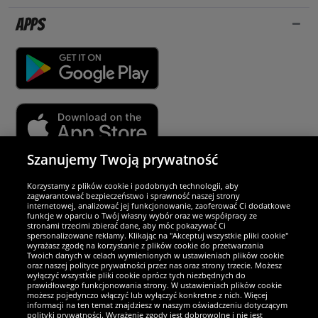
Apps
Szanujemy Twoją prywatność
Partnerzy i bezpieczeństwo
Korzystamy z plików cookie i podobnych technologii, aby
zagwarantować bezpieczeństwo i sprawność naszej strony
internetowej, analizować jej funkcjonowanie, zaoferować Ci dodatkowe
Jesteśmy wyjątkowi
funkcje w oparciu o Twój własny wybór oraz we współpracy ze
stronami trzecimi zbierać dane, aby móc pokazywać Ci
spersonalizowane reklamy. Klikając na "Akceptuj wszystkie pliki cookie"
wyrażasz zgodę na korzystanie z plików cookie do przetwarzania
Twoich danych w celach wymienionych w ustawieniach plików cookie
oraz naszej polityce prywatności przez nas oraz strony trzecie. Możesz
wyłączyć wszystkie pliki cookie oprócz tych niezbędnych do
prawidłowego funkcjonowania strony. W ustawieniach plików cookie
możesz pojedynczo włączyć lub wyłączyć konkretne z nich. Więcej
informacji na ten temat znajdziesz w naszym oświadczeniu dotyczącym
polityki prywatności. Wyrażenie zgody jest dobrowolne i nie jest