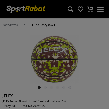
Koszykówka
Piłki do koszykówki
JELEX
JELEX Sniper Piłka do koszykówki zielony kamuflaż
Nr artykułu:
70998478-70998475