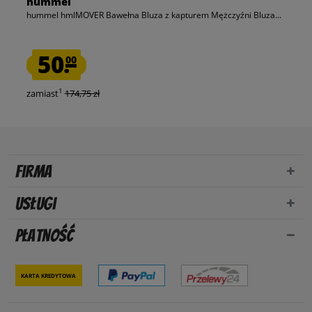
hummel
hummel hmlMOVER Bawełna Bluza z kapturem Mężczyźni Bluza...
50.
00
1
zamiast
174,75 zł
Firma
Usługi
Płatność
Karta kredytowa