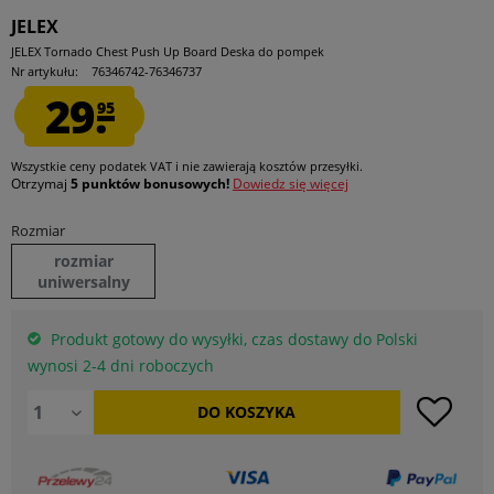
JELEX
JELEX Tornado Chest Push Up Board Deska do pompek
Nr artykułu:
76346742-76346737
29.
95
Wszystkie ceny podatek VAT
i nie zawierają kosztów przesyłki
.
Otrzymaj
5 punktów bonusowych!
Dowiedz się więcej
Rozmiar
rozmiar
uniwersalny
Produkt gotowy do wysyłki, czas dostawy do Polski
wynosi 2-4 dni roboczych
DO
KOSZYKA