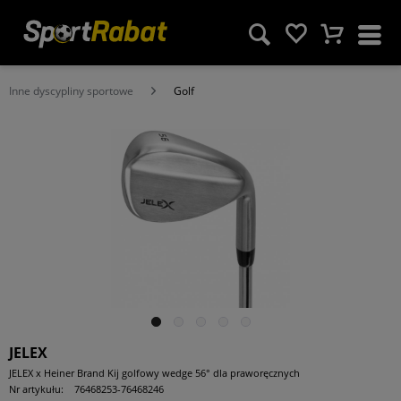
Inne dyscypliny sportowe
Golf
JELEX
JELEX x Heiner Brand Kij golfowy wedge 56° dla praworęcznych
Nr artykułu:
76468253-76468246