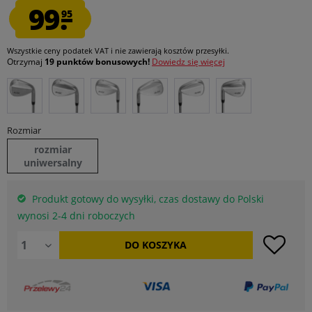
99.
95
Wszystkie ceny podatek VAT
i nie zawierają kosztów przesyłki
.
Otrzymaj
19 punktów bonusowych!
Dowiedz się więcej
Rozmiar
rozmiar
uniwersalny
Produkt gotowy do wysyłki, czas dostawy do Polski
wynosi 2-4 dni roboczych
DO
KOSZYKA