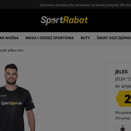
Darmowa dostawa dla zamówień na kwotę powyżej 500 zło
ŁKA NOŻNA
MODA I ODZIEŻ SPORTOWA
BUTY
ŚWIAT OSZCZĘDNO
zulki piłkarskie
JELEX
JELEX "
Nr artyk
2
Wszystki
Otrzyma