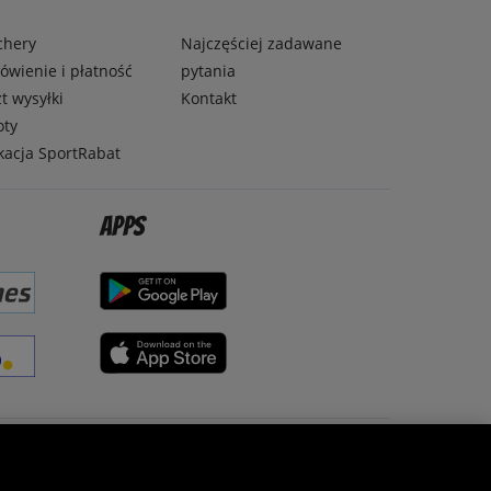
chery
Najczęściej zadawane
wienie i płatność
pytania
t wysyłki
Kontakt
oty
kacja SportRabat
Apps
Zostań fanem SportRabat!