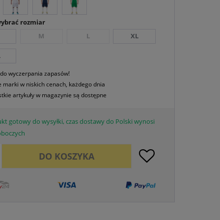
wybrać rozmiar
M
L
XL
L
 do wyczerpania zapasów!
 marki w niskich cenach, każdego dnia
tkie artykuły w magazynie są dostępne
kt gotowy do wysyłki, czas dostawy do Polski wynosi
roboczych
DO
KOSZYKA