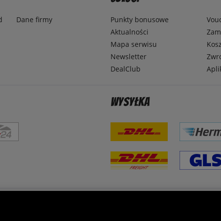
d
Dane firmy
Punkty bonusowe
Vou
Aktualności
Zamó
Mapa serwisu
Kosz
Newsletter
Zwr
DealClub
Apli
Wysyłka
steśmy wyjątkowi