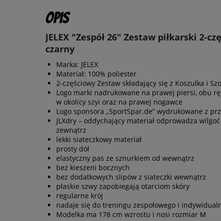
Opis
JELEX "Zespół 26" Zestaw piłkarski 2-cz
czarny
Marka: JELEX
Materiał: 100% poliester
2-częściowy Zestaw składający się z Koszulka i Szo
Logo marki nadrukowane na prawej piersi, obu r
w okolicy szyi oraz na prawej nogawce
Logo sponsora „SportSpar.de” wydrukowane z pr
JLXdry – oddychający materiał odprowadza wilgoć
zewnątrz
lekki siateczkowy materiał
prosty dół
elastyczny pas ze sznurkiem od wewnątrz
bez kieszeni bocznych
bez dodatkowych slipów z siateczki wewnątrz
płaskie szwy zapobiegają otarciom skóry
regularne krój
nadaje się do treningu zespołowego i indywidual
Modelka ma 178 cm wzrostu i nosi rozmiar M