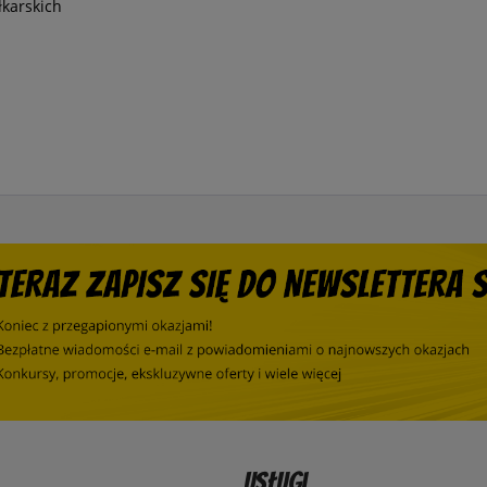
łkarskich
Usługi