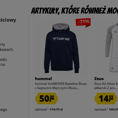
Artykuły, które również mog
ęściowy
-71%
rty
ękawach,
zodu
 na
hummel
Zeus
hummel hmlMOVER Bawełna Bluza
Zeus Kit Athos 
z kapturem Mężczyźni Bluza...
piłkarski 2 pcs...
50.
14.
00
95
1
1
nego
zamiast
174,75 zł
zamiast
189,95