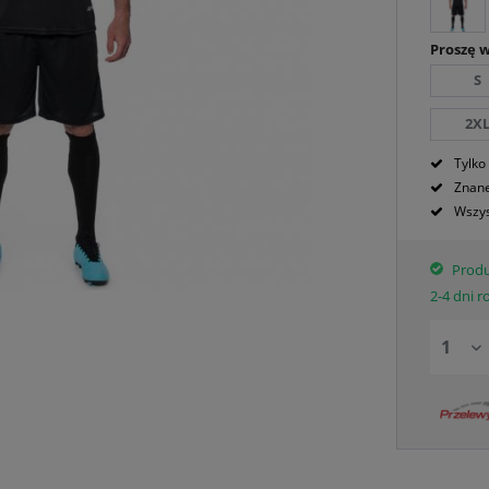
Proszę 
S
2X
Tylko
Znane
Wszys
Produ
2-4 dni 