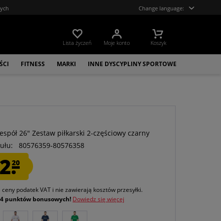
tych
Change language:
Lista życzeń
Moje konto
Koszyk
ŚCI
FITNESS
MARKI
INNE DYSCYPLINY SPORTOWE
Zespół 26" Zestaw piłkarski 2-częściowy czarny
ułu:
80576359-80576358
2.
20
e ceny podatek VAT
i nie zawierają kosztów przesyłki
.
j
4 punktów bonusowych!
Dowiedz się więcej