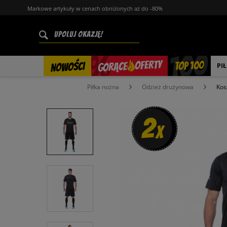
Markowe artykuły w cenach obniżonych aż do -80%
%
OFERTY
TOP 100
GORĄCE
NOWOŚCI
PI
Piłka nożna
Odzież drużynowa
Kos
2
x