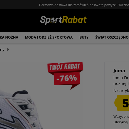
Darmowa dostawa dla zamówień na kwotę powyżej 500 zło
ŁKA NOŻNA
MODA I ODZIEŻ SPORTOWA
BUTY
ŚWIAT OSZCZĘDNO
rfy TF
Twój rabat
Joma
-76%
Joma Dri
nożnej
Nr artyk
5
Wszystki
Otrzyma