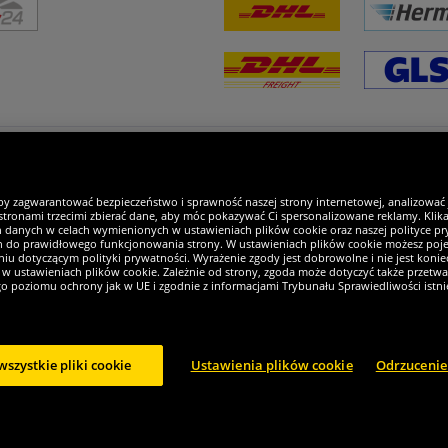
steśmy wyjątkowi
by zagwarantować bezpieczeństwo i sprawność naszej strony internetowej, analizować
tronami trzecimi zbierać dane, aby móc pokazywać Ci spersonalizowane reklamy. Klikaj
h danych w celach wymienionych w ustawieniach plików cookie oraz naszej polityce pry
ch do prawidłowego funkcjonowania strony. W ustawieniach plików cookie możesz pojed
iu dotyczącym polityki prywatności. Wyrażenie zgody jest dobrowolne i nie jest koniec
w ustawieniach plików cookie. Zależnie od strony, zgoda może dotyczyć także przetw
ego poziomu ochrony jak w UE i zgodnie z informacjami Trybunału Sprawiedliwości istn
wszystkie pliki cookie
Ustawienia plików cookie
Odrzucenie
2024 Sportspar GmbH, Gustav-Adolf-Ring 7, 04838 Eilenburg, Niemcy - Wszystkie praw
1
ów wysyłki
.
Obecne lub wcześniejsze sugerowane ceny producenta zawierające podat
członkostwem w DealClubie.