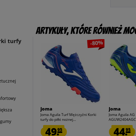
Artykuły, które również mog
ki turfy
-80%
ztucznej
i
mfortowy
Joma
Joma
iększa
Joma Aguila Turf Mężczyźni Korki
Joma Aguila AG 
turfy do piłki nożnej...
AGUW2404AG
 gumy
49.
44.
95
95