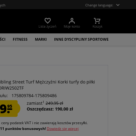
tych
Change language:
Lista życzeń
Moje konto
Koszyk
ŚCI
FITNESS
MARKI
INNE DYSCYPLINY SPORTOWE
bling Street Turf Mężczyźni Korki turfy do piłki
 DRIW2502TF
ułu:
175809784-175809486
1
9.
zamiast
249,95 zł
95
Oszczędzasz: 190,00 zł
e ceny podatek VAT
i nie zawierają kosztów przesyłki
.
j
11 punktów bonusowych!
Dowiedz się więcej