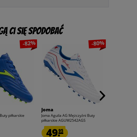
ą Ci się spodobać
-82%
-80%
Joma
hummel
Buty piłkarskie
Joma Aguila AG Mężczyźni Buty
hummel hmlMOV
C
piłkarskie AGUW2542AGS
z kapturem Mężc
49.
50.
95
00