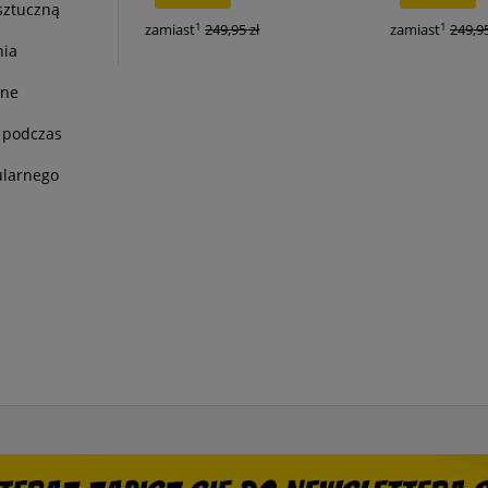
sztuczną
1
1
zamiast
249,95 zł
zamiast
249,95
nia
wne
 podczas
ularnego