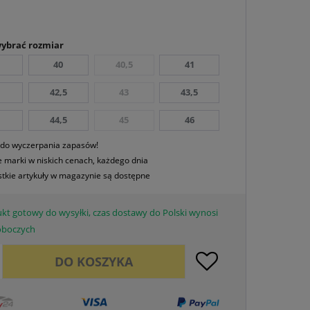
wybrać rozmiar
40
40,5
41
42,5
43
43,5
44,5
45
46
 do wyczerpania zapasów!
 marki w niskich cenach, każdego dnia
tkie artykuły w magazynie są dostępne
kt gotowy do wysyłki, czas dostawy do Polski wynosi
roboczych
DO
KOSZYKA