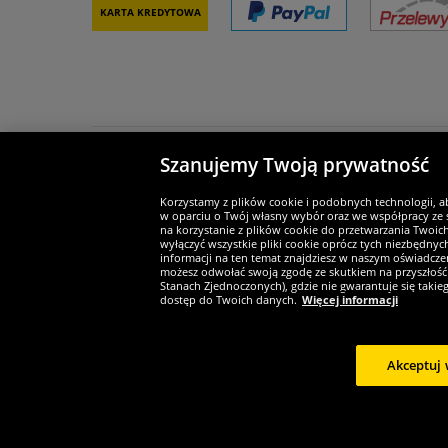
Karta kredytowa
Szanujemy Twoją prywatność
Partnerzy i bezpieczeństwo
Je
Korzystamy z plików cookie i podobnych technologii, a
w oparciu o Twój własny wybór oraz we współpracy ze s
na korzystanie z plików cookie do przetwarzania Twoic
wyłączyć wszystkie pliki cookie oprócz tych niezbędny
informacji na ten temat znajdziesz w naszym oświadczen
Widerruf
możesz odwołać swoją zgodę ze skutkiem na przyszłość 
Stanach Zjednoczonych), gdzie nie gwarantuje się taki
dostęp do Twoich danych.
Więcej informacji
Widerruf
Akceptuj 
Copyright © 
*Wszystkie ceny zawierają podatek VAT i nie zawierają
koszt