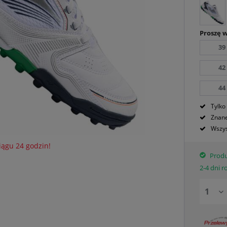
Proszę 
39
42
44
Tylko
Znane
Wszys
iągu 24 godzin!
Produ
2-4 dni 