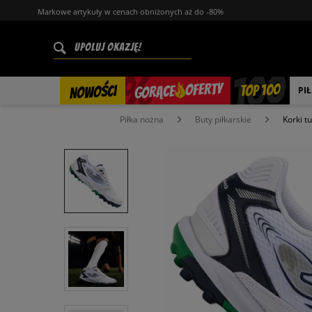
Markowe artykuły w cenach obniżonych aż do -80%
%
OFERTY
TOP 100
GORĄCE
NOWOŚCI
PI
Piłka nożna
Buty piłkarskie
Korki tu