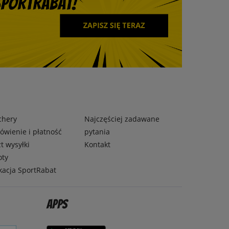
chery
Najczęściej zadawane
wienie i płatność
pytania
t wysyłki
Kontakt
oty
kacja SportRabat
Apps