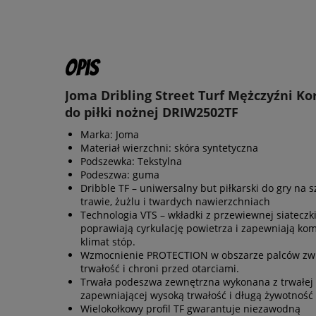
Opis
Joma Dribling Street Turf Mężczyźni Kor
do piłki nożnej DRIW2502TF
Marka: Joma
Materiał wierzchni: skóra syntetyczna
Podszewka: Tekstylna
Podeszwa: guma
Dribble TF – uniwersalny but piłkarski do gry na s
trawie, żużlu i twardych nawierzchniach
Technologia VTS – wkładki z przewiewnej siateczk
poprawiają cyrkulację powietrza i zapewniają ko
klimat stóp.
Wzmocnienie PROTECTION w obszarze palców zw
trwałość i chroni przed otarciami.
Trwała podeszwa zewnętrzna wykonana z trwałej
zapewniającej wysoką trwałość i długą żywotność
Wielokołkowy profil TF gwarantuje niezawodną