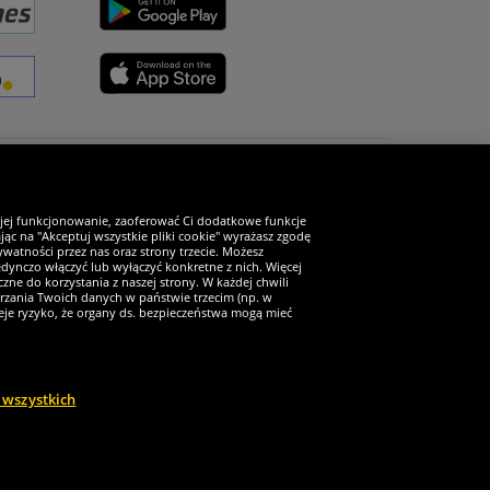
Zostań fanem SportRabat!
 jej funkcjonowanie, zaoferować Ci dodatkowe funkcje
ąc na "Akceptuj wszystkie pliki cookie" wyrażasz zgodę
watności przez nas oraz strony trzecie. Możesz
ynczo włączyć lub wyłączyć konkretne z nich. Więcej
zne do korzystania z naszej strony. W każdej chwili
arzania Twoich danych w państwie trzecim (np. w
ieje ryzyko, że organy ds. bezpieczeństwa mogą mieć
 wszystkich
a zastrzeżone
2
ek VAT.
Cena obowiązuje wyłącznie dla klientów z aktywnym