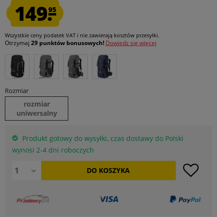
149.
95
Wszystkie ceny podatek VAT
i nie zawierają kosztów przesyłki
.
Otrzymaj
29 punktów bonusowych!
Dowiedz się więcej
Rozmiar
rozmiar
uniwersalny
Produkt gotowy do wysyłki, czas dostawy do Polski
wynosi 2-4 dni roboczych
DO
KOSZYKA