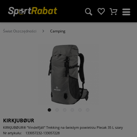
Świat Oszczędności
Camping
KIRKJUBØUR
KIRKJUBØUR® "Vindelfjäll" Trekking na świeżym powietrzu Plecak 35 L szary
Nr artykułu:
133057232-133057228