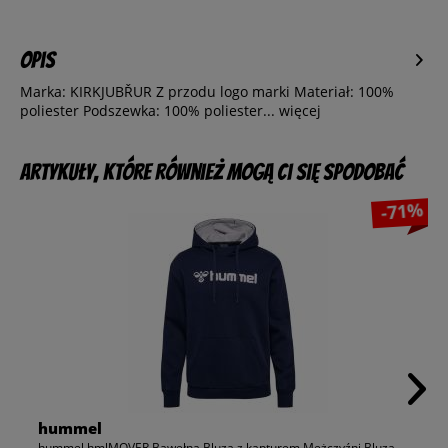
Opis
Marka: KIRKJUBŘUR Z przodu logo marki Materiał: 100%
poliester Podszewka: 100% poliester...
więcej
Artykuły, które również mogą Ci się spodobać
-71%
hummel
hummel hmlMOVER Bawełna Bluza z kapturem Mężczyźni Bluza...