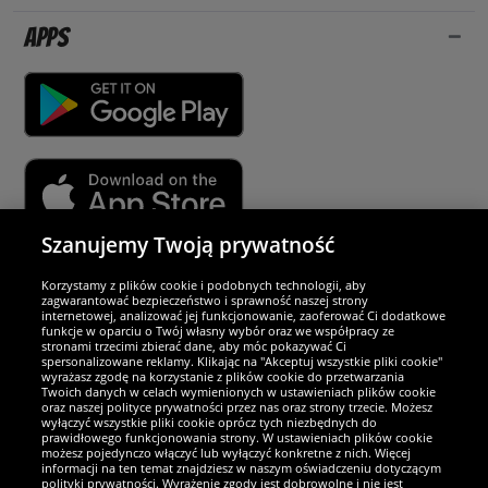
Apps
Szanujemy Twoją prywatność
Partnerzy i bezpieczeństwo
Korzystamy z plików cookie i podobnych technologii, aby
zagwarantować bezpieczeństwo i sprawność naszej strony
internetowej, analizować jej funkcjonowanie, zaoferować Ci dodatkowe
Jesteśmy wyjątkowi
funkcje w oparciu o Twój własny wybór oraz we współpracy ze
stronami trzecimi zbierać dane, aby móc pokazywać Ci
spersonalizowane reklamy. Klikając na "Akceptuj wszystkie pliki cookie"
wyrażasz zgodę na korzystanie z plików cookie do przetwarzania
Twoich danych w celach wymienionych w ustawieniach plików cookie
oraz naszej polityce prywatności przez nas oraz strony trzecie. Możesz
wyłączyć wszystkie pliki cookie oprócz tych niezbędnych do
prawidłowego funkcjonowania strony. W ustawieniach plików cookie
możesz pojedynczo włączyć lub wyłączyć konkretne z nich. Więcej
informacji na ten temat znajdziesz w naszym oświadczeniu dotyczącym
polityki prywatności. Wyrażenie zgody jest dobrowolne i nie jest