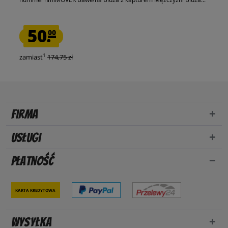
50.
00
1
zamiast
174,75 zł
Firma
Usługi
Płatność
Karta kredytowa
Wysyłka