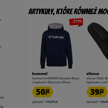
Artykuły, które również mog
y
-71%
i
hummel
ellesse
hummel hmlMOVER Bawełna Bluza
ellesse Slider M
z kapturem Mężczyźni Bluza...
kąpielowe czarny
50.
39.
00
95
nej
1
1
zamiast
174,75 zł
zamiast
139,95
ją