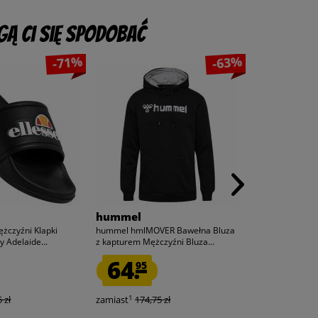
ą Ci się spodobać
-71%
-63%
hummel
ellesse
ężczyźni Klapki
hummel hmlMOVER Bawełna Bluza
ellesse Maller 
 Adelaide...
z kapturem Mężczyźni Bluza...
daszkiem...
64.
27.
95
75
1
1
 zł
zamiast
174,75 zł
zamiast
149,9