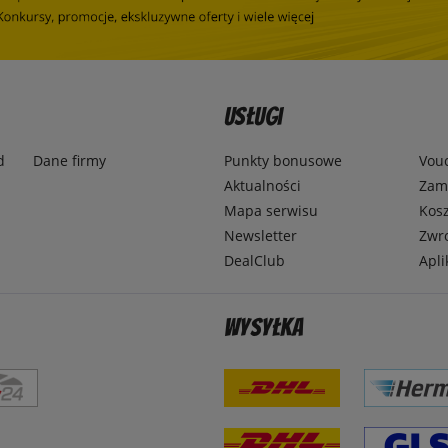
Usługi
d
Dane firmy
Punkty bonusowe
Vou
Aktualności
Zamó
Mapa serwisu
Kosz
Newsletter
Zwr
DealClub
Apli
Wysyłka