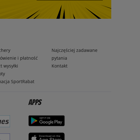
chery
Najczęściej zadawane
wienie i płatność
pytania
t wysyłki
Kontakt
oty
kacja SportRabat
Apps