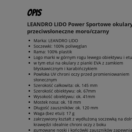
Opis
LEANDRO LIDO Power Sportowe okular
przeciwsłoneczne moro/czarny
Marka: LEANDRO LIDO
Soczewki: 100% poliwęglan
Rama: 100% plastik
Logo marki w górnym rogu lewego obiektywu i etu
w tym etui na okulary z pianki EVA z zamkiem
błyskawicznym i karabińczykiem
Powłoka UV chroni oczy przed promieniowaniem
słonecznym
Szerokość całkowita: ok. 145 mm
Szerokość obiektywu: ok. 67mm
Wysokość obiektywu: ok. 41mm
Mostek nosa: ok. 18 mm
Długość zauszników: ok. 120 mm
Waga (bez etui): 17 g
zakrzywiony kształt z wydłużoną soczewką na dol
krawędzi idealnie chroni oczy z boku
gumowane noski i końcówki zauszników zapewnia