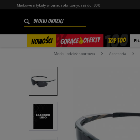
Markowe artykuły w cenach obniżonych aż do -80%
%
OFERTY
TOP 100
GORĄCE
NOWOŚCI
PI
Moda i odzież sportowa
Akcesoria