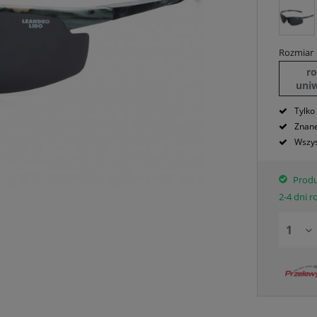
Rozmiar
r
uni
Tylko
Znane
Wszys
Produ
2-4 dni 