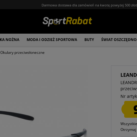
Darmowa dostawa dla zamówień na kwotę powyżej 500 zło
ŁKA NOŻNA
MODA I ODZIEŻ SPORTOWA
BUTY
ŚWIAT OSZCZĘDNO
Okulary przeciwsłoneczne
LEAND
LEANDRO
przeciw
Nr artyk
Wszystki
Otrzyma