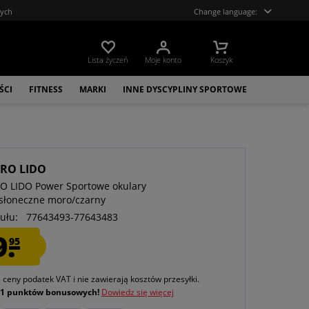
tych
Change language:
Lista życzeń
Moje konto
Koszyk
ŚCI
FITNESS
MARKI
INNE DYSCYPLINY SPORTOWE
RO LIDO
 LIDO Power Sportowe okulary
słoneczne moro/czarny
ułu:
77643493-77643483
9.
95
e ceny podatek VAT
i nie zawierają kosztów przesyłki
.
j
1 punktów bonusowych!
Dowiedz się więcej