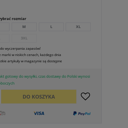
wybrać rozmiar
M
L
XL
L
3XL
 do wyczerpania zapasów!
 marki w niskich cenach, każdego dnia
tkie artykuły w magazynie są dostępne
kt gotowy do wysyłki, czas dostawy do Polski wynosi
roboczych
DO
KOSZYKA