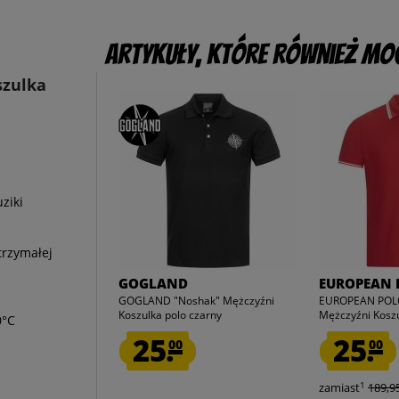
Artykuły, które również mog
szulka
ziki
ytrzymałej
GOGLAND
EUROPEAN 
GOGLAND "Noshak" Mężczyźni
EUROPEAN PO
Koszulka polo czarny
Mężczyźni Koszul
0°C
25.
25.
00
00
1
zamiast
189,95