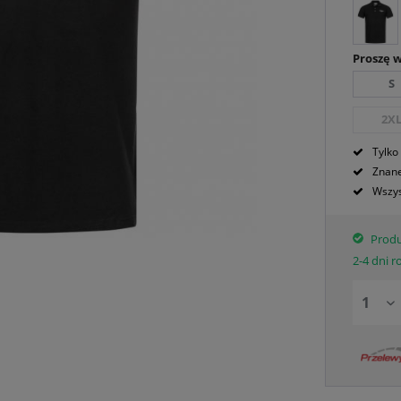
Proszę 
S
2X
Tylko
Znane
Wszys
Produ
2-4 dni 