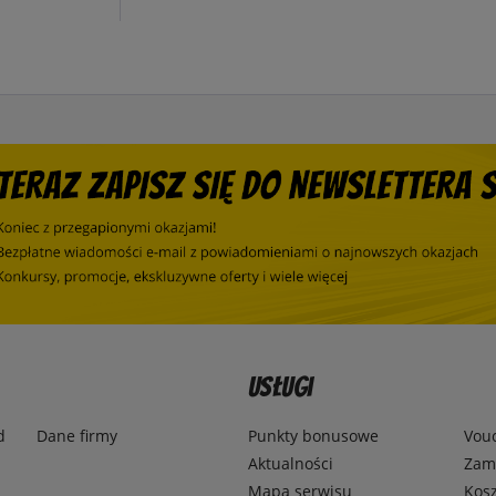
Usługi
d
Dane firmy
Punkty bonusowe
Vou
Aktualności
Zamó
Mapa serwisu
Kosz