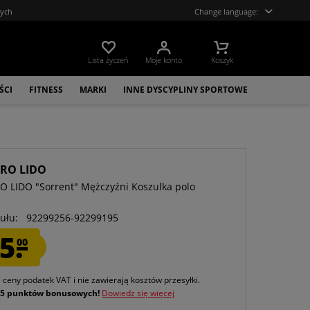
tych
Change language:
Lista życzeń
Moje konto
Koszyk
ŚCI
FITNESS
MARKI
INNE DYSCYPLINY SPORTOWE
RO LIDO
 LIDO "Sorrent" Mężczyźni Koszulka polo
ułu:
92299256-92299195
5.
00
e ceny podatek VAT
i nie zawierają kosztów przesyłki
.
j
5 punktów bonusowych!
Dowiedz się więcej