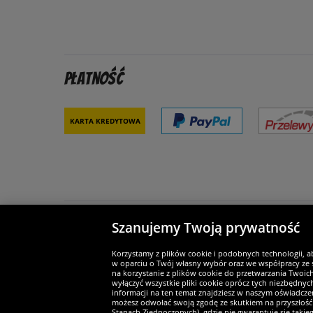
Płatność
Karta kredytowa
Szanujemy Twoją prywatność
Partnerzy i bezpieczeństwo
Je
Korzystamy z plików cookie i podobnych technologii, a
w oparciu o Twój własny wybór oraz we współpracy ze s
na korzystanie z plików cookie do przetwarzania Twoic
wyłączyć wszystkie pliki cookie oprócz tych niezbędny
informacji na ten temat znajdziesz w naszym oświadczen
Widerruf
możesz odwołać swoją zgodę ze skutkiem na przyszłość 
Stanach Zjednoczonych), gdzie nie gwarantuje się taki