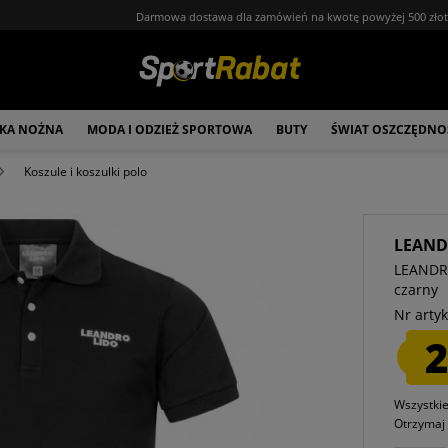
Darmowa dostawa dla zamówień na kwotę powyżej 500 zło
ŁKA NOŻNA
MODA I ODZIEŻ SPORTOWA
BUTY
ŚWIAT OSZCZĘDNO
Koszule i koszulki polo
LEAND
LEANDRO
czarny
Nr artyk
2
Wszystki
Otrzyma