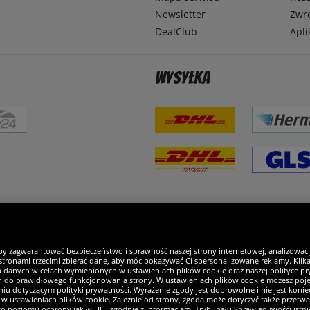
Newsletter
Zwr
DealClub
Apli
Wysyłka
steśmy wyjątkowi
by zagwarantować bezpieczeństwo i sprawność naszej strony internetowej, analizować
tronami trzecimi zbierać dane, aby móc pokazywać Ci spersonalizowane reklamy. Klikaj
h danych w celach wymienionych w ustawieniach plików cookie oraz naszej polityce pry
ch do prawidłowego funkcjonowania strony. W ustawieniach plików cookie możesz pojed
iu dotyczącym polityki prywatności. Wyrażenie zgody jest dobrowolne i nie jest koniec
w ustawieniach plików cookie. Zależnie od strony, zgoda może dotyczyć także przetw
ego poziomu ochrony jak w UE i zgodnie z informacjami Trybunału Sprawiedliwości istn