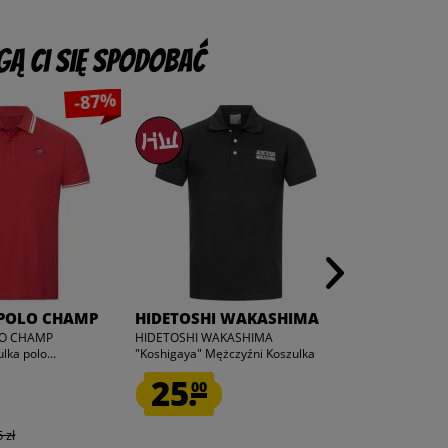
ą Ci się spodobać
-87%
POLO CHAMP
HIDETOSHI WAKASHIMA
hummel
LO CHAMP
HIDETOSHI WAKASHIMA
hummel hmlMO
ka polo...
"Koshigaya" Mężczyźni Koszulka
Mężczyźni Polo
polo...
2001
25.
39.
00
95
1
 zł
zamiast
139,7