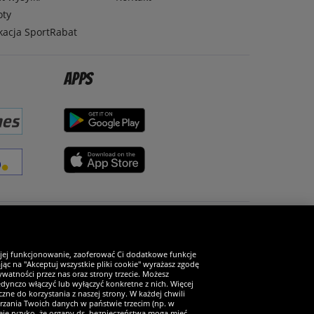
oty
kacja SportRabat
Apps
Zostań fanem SportRabat!
 jej funkcjonowanie, zaoferować Ci dodatkowe funkcje
ąc na "Akceptuj wszystkie pliki cookie" wyrażasz zgodę
watności przez nas oraz strony trzecie. Możesz
ynczo włączyć lub wyłączyć konkretne z nich. Więcej
zne do korzystania z naszej strony. W każdej chwili
arzania Twoich danych w państwie trzecim (np. w
ieje ryzyko, że organy ds. bezpieczeństwa mogą mieć