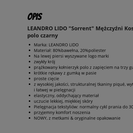
Opis
LEANDRO LIDO "Sorrent" Mężczyźni Ko
polo czarny
Marka: LEANDRO LIDO
Materiał: 80%bawełna, 20%poliester
Na lewej piersi wyszywane logo marki
zwykły krój
prążkowany kołnierzyk polo z zapięciem na trzy gu
krótkie rękawy z gumką w pasie
proste cięcie
z wysokiej jakości, strukturalnej tkaniny piqué, w
i łatwej w pielęgnacji
elastyczny, oddychający materiał
uczucie lekkiej, miękkiej skóry
Pielęgnacja tekstyliów: normalny cykl prania do 3
przyjemny komfort noszenia
NOWY, z metkami & oryginalne opakowanie