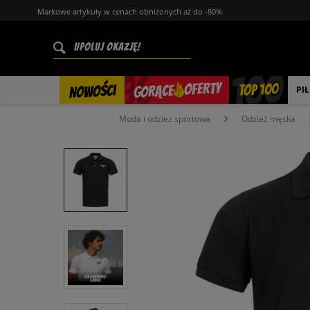
Markowe artykuły w cenach obniżonych aż do -80%
%
OFERTY
TOP 100
GORĄCE
NOWOŚCI
PI
Moda i odzież sportowa
Odzież męska