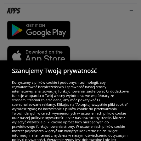
Apps
Szanujemy Twoją prywatność
Partnerzy i bezpieczeństwo
Korzystamy z plików cookie i podobnych technologii, aby
zagwarantować bezpieczeństwo i sprawność naszej strony
internetowej, analizować jej funkcjonowanie, zaoferować Ci dodatkowe
Jesteśmy wyjątkowi
funkcje w oparciu o Twój własny wybór oraz we współpracy ze
stronami trzecimi zbierać dane, aby móc pokazywać Ci
spersonalizowane reklamy. Klikając na "Akceptuj wszystkie pliki cookie"
wyrażasz zgodę na korzystanie z plików cookie do przetwarzania
Twoich danych w celach wymienionych w ustawieniach plików cookie
oraz naszej polityce prywatności przez nas oraz strony trzecie. Możesz
wyłączyć wszystkie pliki cookie oprócz tych niezbędnych do
prawidłowego funkcjonowania strony. W ustawieniach plików cookie
możesz pojedynczo włączyć lub wyłączyć konkretne z nich. Więcej
informacji na ten temat znajdziesz w naszym oświadczeniu dotyczącym
polityki prywatności. Wyrażenie zgody jest dobrowolne i nie jest