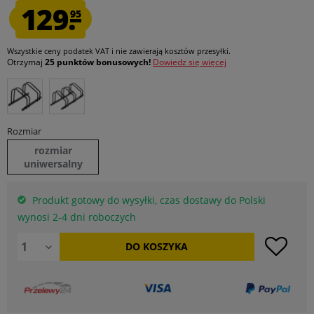
129.
95
Wszystkie ceny podatek VAT
i nie zawierają kosztów przesyłki
.
Otrzymaj
25 punktów bonusowych!
Dowiedz się więcej
Rozmiar
rozmiar
uniwersalny
Produkt gotowy do wysyłki, czas dostawy do Polski
wynosi 2-4 dni roboczych
DO
KOSZYKA