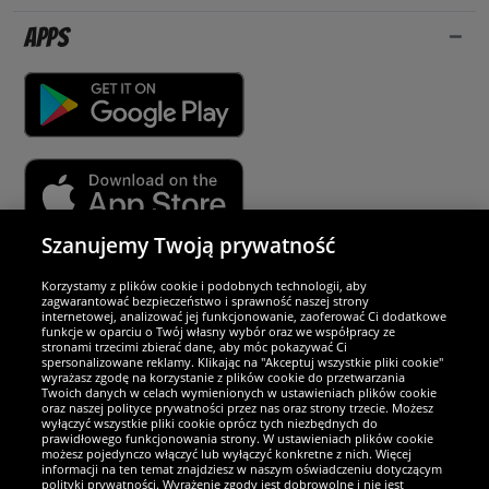
Apps
Szanujemy Twoją prywatność
Partnerzy i bezpieczeństwo
Korzystamy z plików cookie i podobnych technologii, aby
zagwarantować bezpieczeństwo i sprawność naszej strony
internetowej, analizować jej funkcjonowanie, zaoferować Ci dodatkowe
Jesteśmy wyjątkowi
funkcje w oparciu o Twój własny wybór oraz we współpracy ze
stronami trzecimi zbierać dane, aby móc pokazywać Ci
spersonalizowane reklamy. Klikając na "Akceptuj wszystkie pliki cookie"
wyrażasz zgodę na korzystanie z plików cookie do przetwarzania
Twoich danych w celach wymienionych w ustawieniach plików cookie
oraz naszej polityce prywatności przez nas oraz strony trzecie. Możesz
wyłączyć wszystkie pliki cookie oprócz tych niezbędnych do
prawidłowego funkcjonowania strony. W ustawieniach plików cookie
możesz pojedynczo włączyć lub wyłączyć konkretne z nich. Więcej
informacji na ten temat znajdziesz w naszym oświadczeniu dotyczącym
polityki prywatności. Wyrażenie zgody jest dobrowolne i nie jest