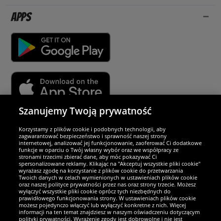
Apps
Szanujemy Twoją prywatność
Partnerzy i bezpieczeństwo
Korzystamy z plików cookie i podobnych technologii, aby
zagwarantować bezpieczeństwo i sprawność naszej strony
internetowej, analizować jej funkcjonowanie, zaoferować Ci dodatkowe
Jesteśmy wyjątkowi
funkcje w oparciu o Twój własny wybór oraz we współpracy ze
stronami trzecimi zbierać dane, aby móc pokazywać Ci
spersonalizowane reklamy. Klikając na "Akceptuj wszystkie pliki cookie"
wyrażasz zgodę na korzystanie z plików cookie do przetwarzania
Twoich danych w celach wymienionych w ustawieniach plików cookie
oraz naszej polityce prywatności przez nas oraz strony trzecie. Możesz
wyłączyć wszystkie pliki cookie oprócz tych niezbędnych do
prawidłowego funkcjonowania strony. W ustawieniach plików cookie
możesz pojedynczo włączyć lub wyłączyć konkretne z nich. Więcej
informacji na ten temat znajdziesz w naszym oświadczeniu dotyczącym
polityki prywatności. Wyrażenie zgody jest dobrowolne i nie jest