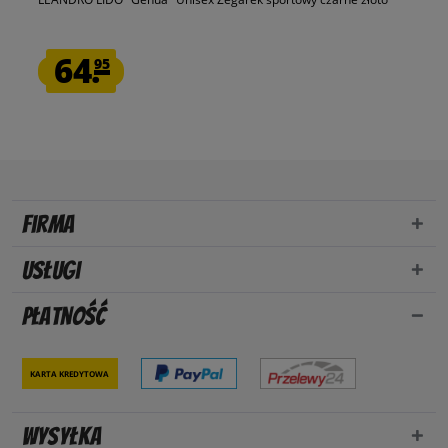
64.
95
Firma
Usługi
Płatność
Karta kredytowa
Wysyłka