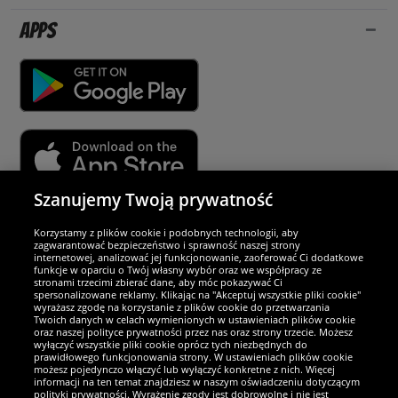
Apps
Szanujemy Twoją prywatność
Partnerzy i bezpieczeństwo
Korzystamy z plików cookie i podobnych technologii, aby
zagwarantować bezpieczeństwo i sprawność naszej strony
internetowej, analizować jej funkcjonowanie, zaoferować Ci dodatkowe
Jesteśmy wyjątkowi
funkcje w oparciu o Twój własny wybór oraz we współpracy ze
stronami trzecimi zbierać dane, aby móc pokazywać Ci
spersonalizowane reklamy. Klikając na "Akceptuj wszystkie pliki cookie"
wyrażasz zgodę na korzystanie z plików cookie do przetwarzania
Twoich danych w celach wymienionych w ustawieniach plików cookie
oraz naszej polityce prywatności przez nas oraz strony trzecie. Możesz
wyłączyć wszystkie pliki cookie oprócz tych niezbędnych do
prawidłowego funkcjonowania strony. W ustawieniach plików cookie
możesz pojedynczo włączyć lub wyłączyć konkretne z nich. Więcej
informacji na ten temat znajdziesz w naszym oświadczeniu dotyczącym
polityki prywatności. Wyrażenie zgody jest dobrowolne i nie jest