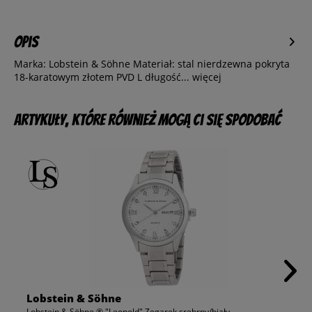
Opis
Marka: Lobstein & Söhne Materiał: stal nierdzewna pokryta
18-karatowym złotem PVD L długość...
więcej
Artykuły, które również mogą Ci się spodobać
Lobstein & Söhne
Lobstein & Söhne ® "Leopold" Zegarek srebrny/biały