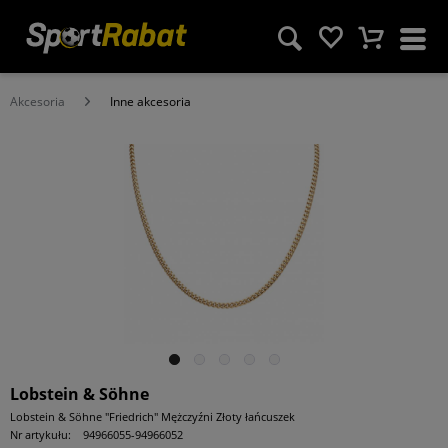
Akcesoria
Inne akcesoria
Lobstein & Söhne
Lobstein & Söhne "Friedrich" Mężczyźni Złoty łańcuszek
Nr artykułu:
94966055-94966052