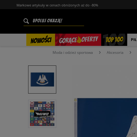
Markowe artykuły w cenach obniżonych aż do -80%
%
OFERTY
TOP 100
GORĄCE
NOWOŚCI
PI
Moda i odzież sportowa
Akcesoria