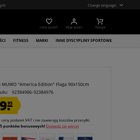
tych
Change language:
Lista życzeń
Moje konto
Koszyk
ŚCI
FITNESS
MARKI
INNE DYSCYPLINY SPORTOWE
O
a MUWO "America Edition" Flaga 90x150cm
ułu:
92384986-92384976
9.
95
e ceny podatek VAT
i nie zawierają kosztów przesyłki
.
j
5 punktów bonusowych!
Dowiedz się więcej