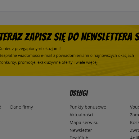
Usługi
d
Dane firmy
Punkty bonusowe
Vou
Aktualności
Zamó
Mapa serwisu
Kosz
Newsletter
Zwr
DealClub
Apli