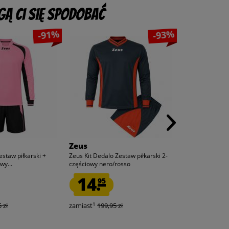
ą Ci się spodobać
-91%
-93%
Zeus
PUMA
estaw piłkarski +
Zeus Kit Dedalo Zestaw piłkarski 2-
PUMA teamGOAL
wy...
częściowy nero/rosso
Mężczyźni Kosz
14.
59.
95
95
1
1
 zł
zamiast
199,95 zł
zamiast
200,0