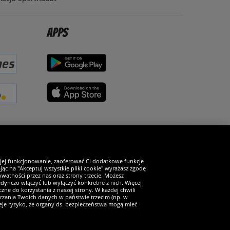
Apps
Zostań fanem SportRabat!
 jej funkcjonowanie, zaoferować Ci dodatkowe funkcje
ąc na "Akceptuj wszystkie pliki cookie" wyrażasz zgodę
watności przez nas oraz strony trzecie. Możesz
ynczo włączyć lub wyłączyć konkretne z nich. Więcej
zne do korzystania z naszej strony. W każdej chwili
arzania Twoich danych w państwie trzecim (np. w
ieje ryzyko, że organy ds. bezpieczeństwa mogą mieć