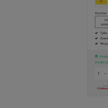
Rozmiar
r
uni
Tylko
Znane
Wszys
Produ
2-4 dni 