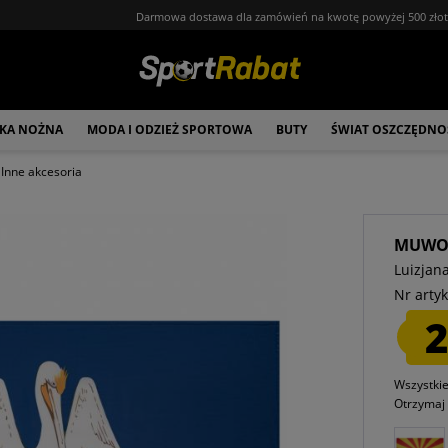
Darmowa dostawa dla zamówień na kwotę powyżej 500 zło
ŁKA NOŻNA
MODA I ODZIEŻ SPORTOWA
BUTY
ŚWIAT OSZCZĘDNO
Inne akcesoria
MUW
Luizjan
Nr artyk
2
Wszystki
Otrzyma