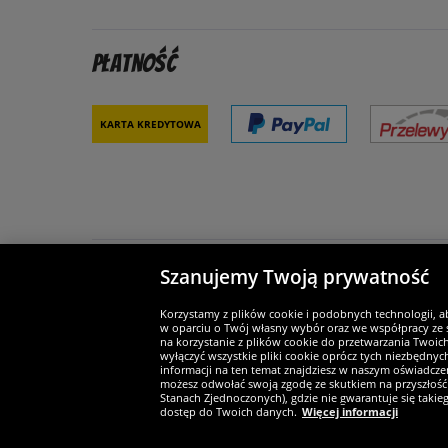
Płatność
Karta kredytowa
Szanujemy Twoją prywatność
Partnerzy i bezpieczeństwo
Je
Korzystamy z plików cookie i podobnych technologii, a
w oparciu o Twój własny wybór oraz we współpracy ze s
na korzystanie z plików cookie do przetwarzania Twoic
wyłączyć wszystkie pliki cookie oprócz tych niezbędny
informacji na ten temat znajdziesz w naszym oświadczen
Widerruf
możesz odwołać swoją zgodę ze skutkiem na przyszłość 
Stanach Zjednoczonych), gdzie nie gwarantuje się taki
dostęp do Twoich danych.
Więcej informacji