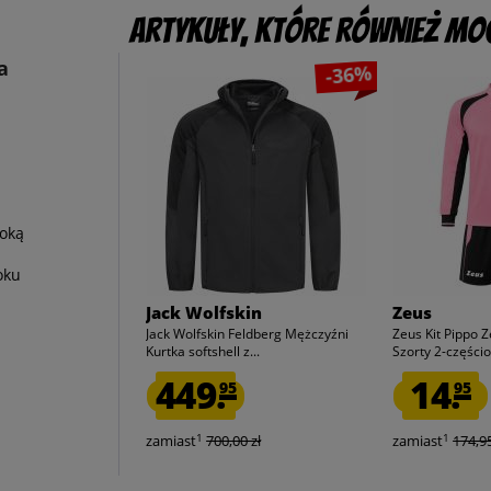
Artykuły, które również mog
a
-36%
oką
oku
Jack Wolfskin
Zeus
Jack Wolfskin Feldberg Mężczyźni
Zeus Kit Pippo Z
Kurtka softshell z...
Szorty 2-częścio
449.
14.
95
95
1
1
zamiast
700,00 zł
zamiast
174,95