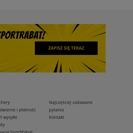
chery
Najczęściej zadawane
wienie i płatność
pytania
t wysyłki
Kontakt
oty
kacja SportRabat