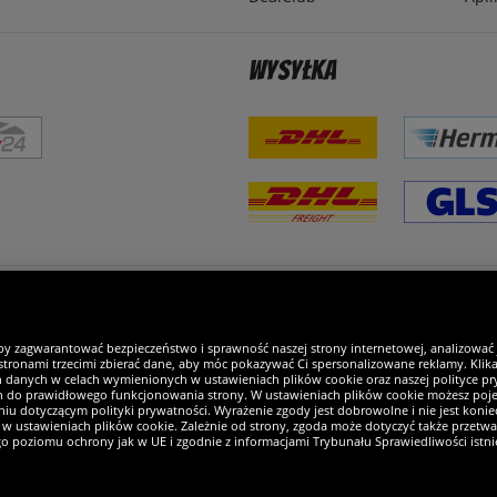
Wysyłka
steśmy wyjątkowi
by zagwarantować bezpieczeństwo i sprawność naszej strony internetowej, analizować
tronami trzecimi zbierać dane, aby móc pokazywać Ci spersonalizowane reklamy. Klikaj
h danych w celach wymienionych w ustawieniach plików cookie oraz naszej polityce pry
ch do prawidłowego funkcjonowania strony. W ustawieniach plików cookie możesz pojed
iu dotyczącym polityki prywatności. Wyrażenie zgody jest dobrowolne i nie jest koniec
w ustawieniach plików cookie. Zależnie od strony, zgoda może dotyczyć także przetw
ego poziomu ochrony jak w UE i zgodnie z informacjami Trybunału Sprawiedliwości istn