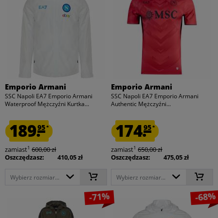
Emporio Armani
Emporio Armani
SSC Napoli EA7 Emporio Armani
SSC Napoli EA7 Emporio Armani
Waterproof Mężczyźni Kurtka...
Authentic Mężczyźni...
189.
174.
95
95
*
*
1
1
zamiast
600,00 zł
zamiast
650,00 zł
Oszczędzasz:
410,05 zł
Oszczędzasz:
475,05 zł
Wybierz rozmiar...
Wybierz rozmiar...
-71%
-68%