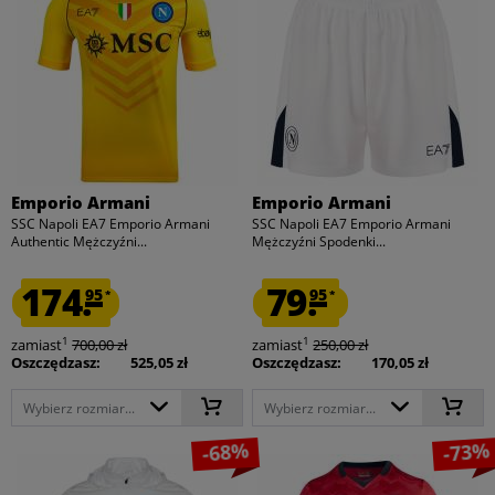
Emporio Armani
Emporio Armani
SSC Napoli EA7 Emporio Armani
SSC Napoli EA7 Emporio Armani
Authentic Mężczyźni...
Mężczyźni Spodenki...
174.
79.
95
95
*
*
1
1
zamiast
700,00 zł
zamiast
250,00 zł
Oszczędzasz:
525,05 zł
Oszczędzasz:
170,05 zł
Wybierz rozmiar...
Wybierz rozmiar...
-68%
-73%