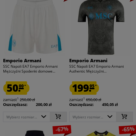
Emporio Armani
Emporio Armani
SSC Napoli EA7 Emporio Armani
SSC Napoli EA7 Emporio Armani
Mężczyźni Spodenki domowe...
Authentic Mężczyźni...
50.
199.
00
95
*
*
1
1
zamiast
250,00 zł
zamiast
650,00 zł
Oszczędzasz:
200,00 zł
Oszczędzasz:
450,05 zł
Wybierz rozmiar...
Wybierz rozmiar...
-67%
-65%