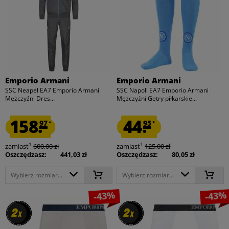
Emporio Armani
Emporio Armani
SSC Neapel EA7 Emporio Armani
SSC Napoli EA7 Emporio Armani
Mężczyźni Dres...
Mężczyźni Getry piłkarskie...
158.
44.
97
95
*
*
1
1
zamiast
600,00 zł
zamiast
125,00 zł
Oszczędzasz:
441,03 zł
Oszczędzasz:
80,05 zł
Wybierz rozmiar...
Wybierz rozmiar...
-43%
-43%
2
2
2
2
x
x
x
x