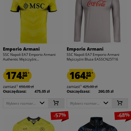
Emporio Armani
Emporio Armani
SSC Napoli EA7 Emporio Armani
SSC Napoli EA7 Emporio Armani
Authentic Mężczyźni...
Mężczyźni Bluza EASSCN25T16
174.
164.
95
95
*
*
1
1
zamiast
650,00 zł
zamiast
425,00 zł
Oszczędzasz:
475,05 zł
Oszczędzasz:
260,05 zł
Wybierz rozmiar...
Wybierz rozmiar...
-57%
-68%