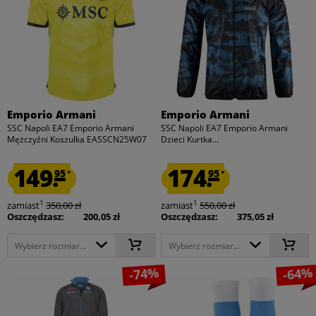
Emporio Armani
Emporio Armani
SSC Napoli EA7 Emporio Armani
SSC Napoli EA7 Emporio Armani
Mężczyźni Koszulka EASSCN25W07
Dzieci Kurtka...
149.
174.
95
95
*
*
1
1
zamiast
350,00 zł
zamiast
550,00 zł
Oszczędzasz:
200,05 zł
Oszczędzasz:
375,05 zł
Wybierz rozmiar...
Wybierz rozmiar...
-74%
-64%