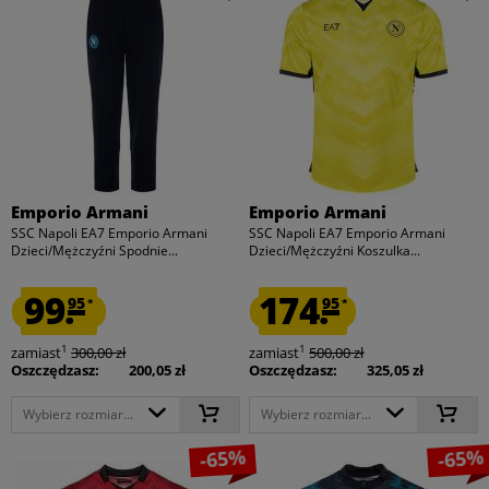
Emporio Armani
Emporio Armani
SSC Napoli EA7 Emporio Armani
SSC Napoli EA7 Emporio Armani
Dzieci/Mężczyźni Spodnie...
Dzieci/Mężczyźni Koszulka...
99.
174.
95
95
*
*
1
1
zamiast
300,00 zł
zamiast
500,00 zł
Oszczędzasz:
200,05 zł
Oszczędzasz:
325,05 zł
Wybierz rozmiar...
Wybierz rozmiar...
-65%
-65%