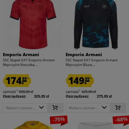
Emporio Armani
Emporio Armani
SSC Napoli EA7 Emporio Armani
SSC Napoli EA7 Emporio Armani
Mężczyźni Koszulka...
Mężczyźni Bluza...
174.
149.
95
95
*
*
1
1
zamiast
500,00 zł
zamiast
425,00 zł
Oszczędzasz:
325,05 zł
Oszczędzasz:
275,05 zł
Wybierz rozmiar...
Wybierz rozmiar...
-75%
-68%