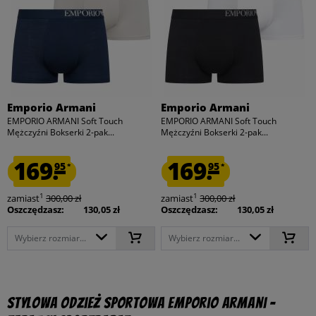
Emporio Armani
Emporio Armani
EMPORIO ARMANI Soft Touch
EMPORIO ARMANI Soft Touch
Mężczyźni Bokserki 2-pak...
Mężczyźni Bokserki 2-pak...
169.
169.
95
95
*
*
1
1
zamiast
300,00 zł
zamiast
300,00 zł
Oszczędzasz:
130,05 zł
Oszczędzasz:
130,05 zł
Wybierz rozmiar...
Wybierz rozmiar...
Stylowa odzież sportowa Emporio Armani –