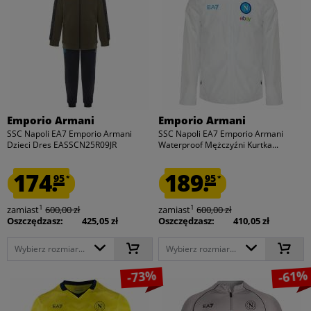
Emporio Armani
Emporio Armani
SSC Napoli EA7 Emporio Armani
SSC Napoli EA7 Emporio Armani
Dzieci Dres EASSCN25R09JR
Waterproof Mężczyźni Kurtka...
174.
189.
95
95
*
*
1
1
zamiast
600,00 zł
zamiast
600,00 zł
Oszczędzasz:
425,05 zł
Oszczędzasz:
410,05 zł
Wybierz rozmiar...
Wybierz rozmiar...
-73%
-61%