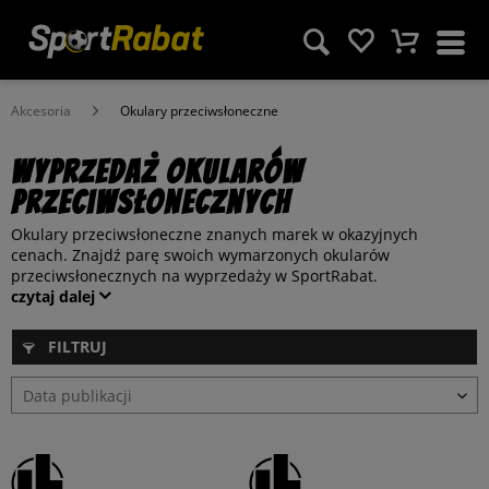
Akcesoria
Okulary przeciwsłoneczne
Wyprzedaż okularów
przeciwsłonecznych
Okulary przeciwsłoneczne znanych marek w okazyjnych
cenach. Znajdź parę swoich wymarzonych okularów
przeciwsłonecznych na wyprzedaży w SportRabat.
czytaj dalej
FILTRUJ