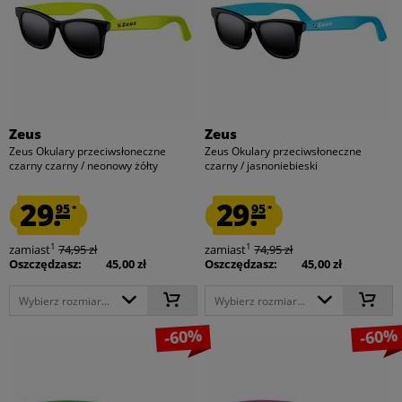
Zeus
Zeus
Zeus Okulary przeciwsłoneczne
Zeus Okulary przeciwsłoneczne
czarny czarny / neonowy żółty
czarny / jasnoniebieski
29.
29.
95
95
*
*
1
1
zamiast
74,95 zł
zamiast
74,95 zł
Oszczędzasz:
45,00 zł
Oszczędzasz:
45,00 zł
Wybierz rozmiar...
Wybierz rozmiar...
-60%
-60%