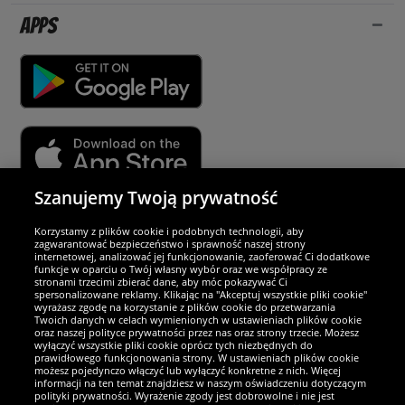
Apps
Szanujemy Twoją prywatność
Partnerzy i bezpieczeństwo
Korzystamy z plików cookie i podobnych technologii, aby
zagwarantować bezpieczeństwo i sprawność naszej strony
internetowej, analizować jej funkcjonowanie, zaoferować Ci dodatkowe
Jesteśmy wyjątkowi
funkcje w oparciu o Twój własny wybór oraz we współpracy ze
stronami trzecimi zbierać dane, aby móc pokazywać Ci
spersonalizowane reklamy. Klikając na "Akceptuj wszystkie pliki cookie"
wyrażasz zgodę na korzystanie z plików cookie do przetwarzania
Twoich danych w celach wymienionych w ustawieniach plików cookie
oraz naszej polityce prywatności przez nas oraz strony trzecie. Możesz
wyłączyć wszystkie pliki cookie oprócz tych niezbędnych do
prawidłowego funkcjonowania strony. W ustawieniach plików cookie
możesz pojedynczo włączyć lub wyłączyć konkretne z nich. Więcej
informacji na ten temat znajdziesz w naszym oświadczeniu dotyczącym
polityki prywatności. Wyrażenie zgody jest dobrowolne i nie jest