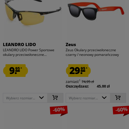
LEANDRO LIDO
Zeus
LEANDRO LIDO Power Sportowe
Zeus Okulary przeciwsłoneczne
okulary przeciwsłoneczne...
czarny / neonowy pomarańczowy
9.
29.
95
95
*
*
1
zamiast
74,95 zł
Oszczędzasz:
45,00 zł
Wybierz rozmiar...
Wybierz rozmiar...
-60%
-60%