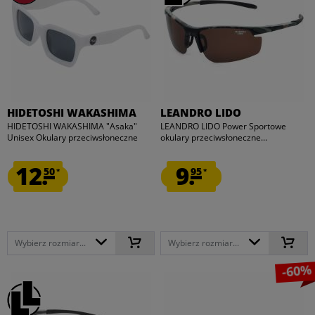
HIDETOSHI WAKASHIMA
LEANDRO LIDO
HIDETOSHI WAKASHIMA "Asaka"
LEANDRO LIDO Power Sportowe
Unisex Okulary przeciwsłoneczne
okulary przeciwsłoneczne...
12.
9.
50
95
*
*
Wybierz rozmiar...
Wybierz rozmiar...
-60%