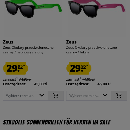
Zeus
Zeus
Zeus Okulary przeciwsłoneczne
Zeus Okulary przeciwsłoneczne
czarny / neonowy zielony
czarny / fuksja
29.
29.
95
95
*
*
1
1
zamiast
74,95 zł
zamiast
74,95 zł
Oszczędzasz:
45,00 zł
Oszczędzasz:
45,00 zł
Wybierz rozmiar...
Wybierz rozmiar...
Stilvolle Sonnenbrillen für Herren im Sale