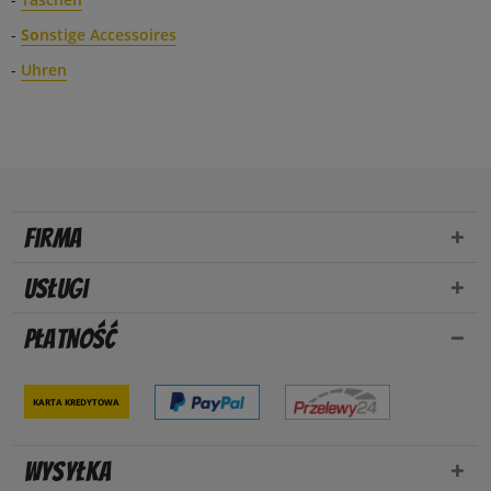
-
So
nstige Accessoires
-
Uhren
Firma
Usługi
Płatność
Karta kredytowa
Wysyłka