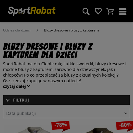
Odzież dla dzieci
Bluzy dresowe i bluzy z kapturem
Bluzy dresowe i bluzy z
kapturem dla dzieci
SportRabat ma dla Ciebie mięciutkie sweterki, bluzy dresowe i
modne bluzy z kapturem, zarówno dla dziewczynek, jak i
chłopców! Po co przepłacać za bluzy z aktualnych kolekcji?
Oszczędzaj kupując w naszym outlecie!
czytaj dalej
FILTRUJ
-78%
-80%