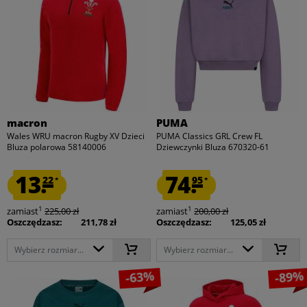
macron
PUMA
Wales WRU macron Rugby XV Dzieci
PUMA Classics GRL Crew FL
Bluza polarowa 58140006
Dziewczynki Bluza 670320-61
13.
74.
22
95
*
*
1
1
zamiast
225,00 zł
zamiast
200,00 zł
Oszczędzasz:
211,78 zł
Oszczędzasz:
125,05 zł
Wybierz rozmiar...
Wybierz rozmiar...
-63%
-89%