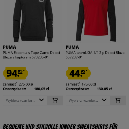
PUMA
PUMA
PUMA Essentials Tape Camo Dzieci
PUMA teamLIGA 1/4 Zip Dzieci Bluza
Bluza z kapturem 673235-01
657237-01
94.
44.
95
95
*
*
1
1
zamiast
275,00 zł
zamiast
175,00 zł
Oszczędzasz:
180,05 zł
Oszczędzasz:
130,05 zł
Wybierz rozmiar...
Wybierz rozmiar...
Bequeme und Stilvolle Kinder Sweatshirts für