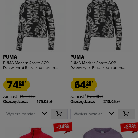
PUMA
PUMA
PUMA Modern Sports AOP
PUMA Modern Sports AOP
Dziewczynki Bluza z kapturem...
Dziewczynki Bluza z kapturem...
74.
64.
95
95
*
*
1
1
zamiast
250,00 zł
zamiast
275,00 zł
Oszczędzasz:
175,05 zł
Oszczędzasz:
210,05 zł
Wybierz rozmiar...
Wybierz rozmiar...
-94%
-63%