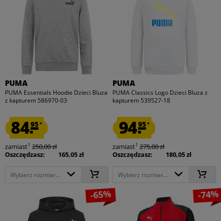
PUMA
PUMA
PUMA Essentials Hoodie Dzieci Bluza
PUMA Classics Logo Dzieci Bluza z
z kapturem 586970-03
kapturem 539527-18
84.
94.
95
95
*
*
1
1
zamiast
250,00 zł
zamiast
275,00 zł
Oszczędzasz:
165,05 zł
Oszczędzasz:
180,05 zł
Wybierz rozmiar...
Wybierz rozmiar...
-65%
-74%