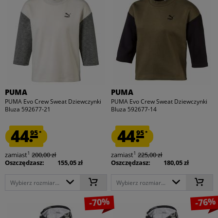
PUMA
PUMA
PUMA Evo Crew Sweat Dziewczynki
PUMA Evo Crew Sweat Dziewczynki
Bluza 592677-21
Bluza 592677-14
44.
44.
95
95
*
*
1
1
zamiast
200,00 zł
zamiast
225,00 zł
Oszczędzasz:
155,05 zł
Oszczędzasz:
180,05 zł
Wybierz rozmiar...
Wybierz rozmiar...
-70%
-76%