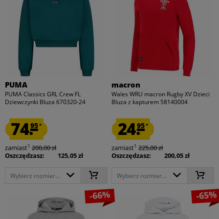
PUMA
macron
PUMA Classics GRL Crew FL
Wales WRU macron Rugby XV Dzieci
Dziewczynki Bluza 670320-24
Bluza z kapturem 58140004
74.
24.
95
95
*
*
1
1
zamiast
200,00 zł
zamiast
225,00 zł
Oszczędzasz:
125,05 zł
Oszczędzasz:
200,05 zł
Wybierz rozmiar...
Wybierz rozmiar...
-66%
-65%