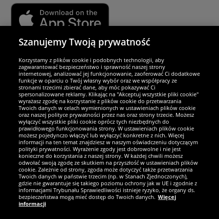
Szanujemy Twoją prywatność
Partnerzy i bezpieczeństwo
Korzystamy z plików cookie i podobnych technologii, aby
zagwarantować bezpieczeństwo i sprawność naszej strony
internetowej, analizować jej funkcjonowanie, zaoferować Ci dodatkowe
Jesteśmy wyjątkowi
funkcje w oparciu o Twój własny wybór oraz we współpracy ze
stronami trzecimi zbierać dane, aby móc pokazywać Ci
spersonalizowane reklamy. Klikając na "Akceptuj wszystkie pliki cookie"
wyrażasz zgodę na korzystanie z plików cookie do przetwarzania
Twoich danych w celach wymienionych w ustawieniach plików cookie
oraz naszej polityce prywatności przez nas oraz strony trzecie. Możesz
wyłączyć wszystkie pliki cookie oprócz tych niezbędnych do
prawidłowego funkcjonowania strony. W ustawieniach plików cookie
możesz pojedynczo włączyć lub wyłączyć konkretne z nich. Więcej
informacji na ten temat znajdziesz w naszym oświadczeniu dotyczącym
polityki prywatności. Wyrażenie zgody jest dobrowolne i nie jest
konieczne do korzystania z naszej strony. W każdej chwili możesz
odwołać swoją zgodę ze skutkiem na przyszłość w ustawieniach plików
cookie. Zależnie od strony, zgoda może dotyczyć także przetwarzania
Twoich danych w państwie trzecim (np. w Stanach Zjednoczonych),
gdzie nie gwarantuje się takiego poziomu ochrony jak w UE i zgodnie z
Zostań fanem SportRabat!
informacjami Trybunału Sprawiedliwości istnieje ryzyko, że organy ds.
bezpieczeństwa mogą mieć dostęp do Twoich danych.
Więcej
informacji