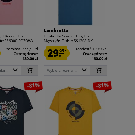
Lambretta
get Render Tee
Lambretta Scooter Flag Tee
hirt SS6000-RÓŻOWY
Mężczyźni T-shirt SS1208-DK...
1
1
zamiast
159,95 zł
29.
zamiast
159,95 zł
95
*
Oszczędzasz:
Oszczędzasz:
130,00 zł
130,00 zł
ar...
Wybierz rozmiar...
-81%
-81%