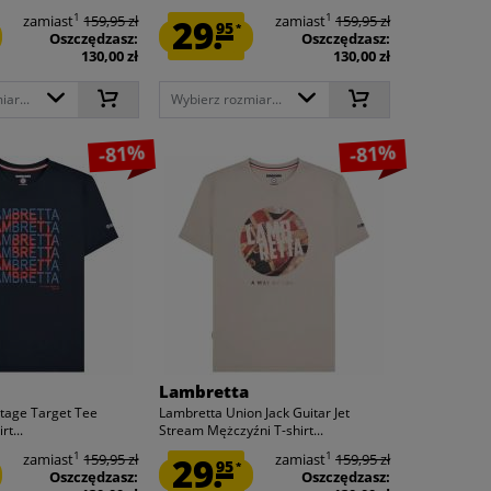
1
1
zamiast
159,95 zł
29.
zamiast
159,95 zł
95
*
Oszczędzasz:
Oszczędzasz:
130,00 zł
130,00 zł
ar...
Wybierz rozmiar...
-81%
-81%
Lambretta
tage Target Tee
Lambretta Union Jack Guitar Jet
rt...
Stream Mężczyźni T-shirt...
1
1
zamiast
159,95 zł
29.
zamiast
159,95 zł
95
*
Oszczędzasz:
Oszczędzasz: