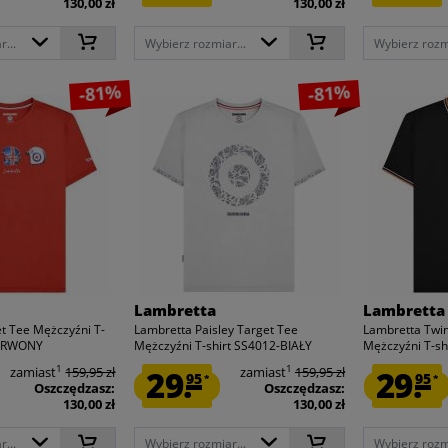
130,00 zł
130,00 zł
...
Wybierz rozmiar...
Wybierz rozmi
-81%
-81%
Lambretta
Lambretta
t Tee Mężczyźni T-
Lambretta Paisley Target Tee
Lambretta Twin
ZERWONY
Mężczyźni T-shirt SS4012-BIAŁY
Mężczyźni T-shi
1
1
zamiast
159,95 zł
29.
zamiast
159,95 zł
29.
95
95
*
*
Oszczędzasz:
Oszczędzasz:
130,00 zł
130,00 zł
...
Wybierz rozmiar...
Wybierz rozmi