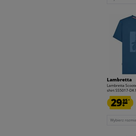
Lambretta
Lambretta Scoote
shirt SS5017-DK 
29.
95
*
Wybierz rozmiar