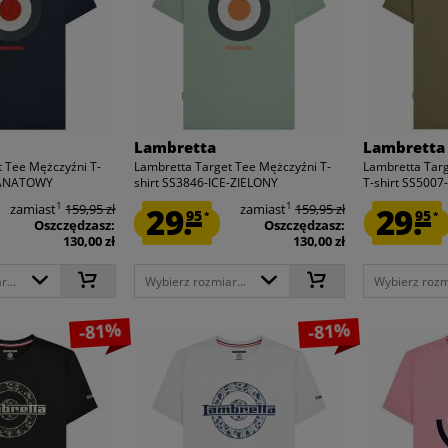
Lambretta
Lambretta
 Tee Mężczyźni T-
Lambretta Target Tee Mężczyźni T-
Lambretta Tar
RANATOWY
shirt SS3846-ICE-ZIELONY
T-shirt SS5007
1
1
zamiast
159,95 zł
29.
zamiast
159,95 zł
29.
95
95
*
*
Oszczędzasz:
Oszczędzasz:
130,00 zł
130,00 zł
...
Wybierz rozmiar...
Wybierz rozmi
-81%
-81%