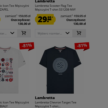
Lambretta
c Icon Tee Mężczyźni
Lambretta Scooter Flag Tee
-ŻAPEL
Mężczyźni T-shirt SS1208-NVY
1
1
zamiast
159,95 zł
29.
zamiast
159,95 zł
95
*
Oszczędzasz:
Oszczędzasz:
130,00 zł
130,00 zł
ar...
Wybierz rozmiar...
-81%
-81%
Lambretta
c Icon Tee Mężczyźni
Lambretta Chevron Target Tee
-BIAŁY
Mężczyźni T-shirt...