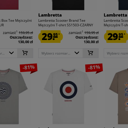
Lambretta
Lambretta
t Box Tee Mężczyźni
Lambretta Scooter Brand Tee
Lambretta Sco
BUR
Mężczyźni T-shirt SS1503-CZARNY
Mężczyźni T-shi
1
1
zamiast
159,95 zł
29.
zamiast
159,95 zł
29.
95
95
*
*
Oszczędzasz:
Oszczędzasz:
130,00 zł
130,00 zł
...
Wybierz rozmiar...
Wybierz rozmi
-81%
-81%