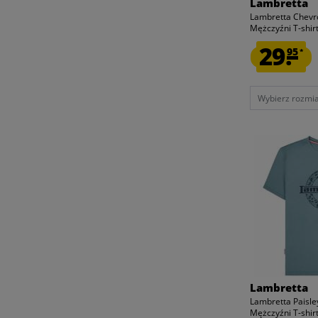
LOTTO
Lambretta
Lambretta Chevr
LYLE AND SCOTT
Mężczyźni T-shi
MACRON
29.
95
*
MONT EMILIAN
NASA
NORTH PEAK
Wybierz rozmiar
NORTH SAILS
OLIVER GRANT®
PIERRE CARDIN
PRINCE
PUMA
REEBOK
REPLAY
SERGIO TACCHINI
SPORTSPAR
TED BAKER
Lambretta
TIMBERLAND
Lambretta Paisle
Mężczyźni T-shi
TOMMY HILFIGER