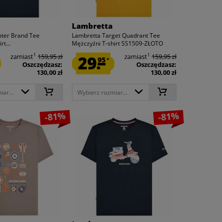
Lambretta
oter Brand Tee
Lambretta Target Quadrant Tee
rt...
Mężczyźni T-shirt SS1509-ZŁOTO
1
1
zamiast
159,95 zł
29.
zamiast
159,95 zł
95
*
Oszczędzasz:
Oszczędzasz:
130,00 zł
130,00 zł
ar...
Wybierz rozmiar...
-81%
-81%