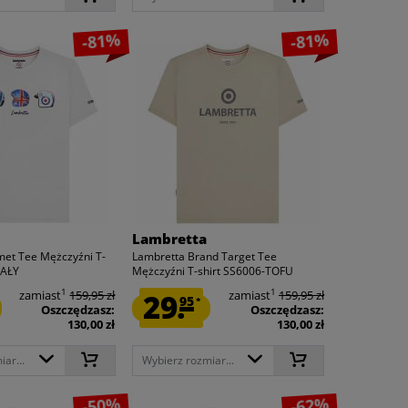
-81%
-81%
Lambretta
met Tee Mężczyźni T-
Lambretta Brand Target Tee
IAŁY
Mężczyźni T-shirt SS6006-TOFU
1
1
zamiast
159,95 zł
29.
zamiast
159,95 zł
95
*
Oszczędzasz:
Oszczędzasz:
130,00 zł
130,00 zł
ar...
Wybierz rozmiar...
-50%
-62%