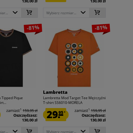
130,00 zł
130,00 zł
ar...
Wybierz rozmiar...
-81%
-81%
Lambretta
 Tipped Pique
Lambretta Mod Target Tee Mężczyźni
rt...
T-shirt SS6010-MORELA
1
1
zamiast
159,95 zł
29.
zamiast
159,95 zł
95
*
Oszczędzasz:
Oszczędzasz:
130,00 zł
130,00 zł
ar...
Wybierz rozmiar...