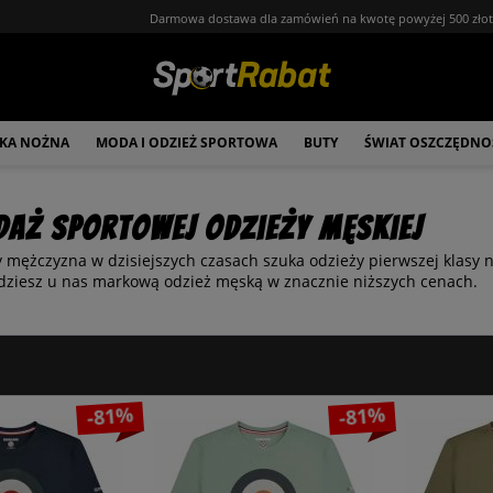
Darmowa dostawa dla zamówień na kwotę powyżej 500 zło
ŁKA NOŻNA
MODA I ODZIEŻ SPORTOWA
BUTY
ŚWIAT OSZCZĘDNO
AŻ sportowej odzieży męskiej
mężczyzna w dzisiejszych czasach szuka odzieży pierwszej klasy nie
dziesz u nas markową odzież męską w znacznie niższych cenach.
-81%
-81%