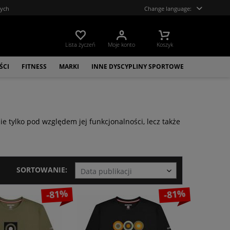
tych
Change language:
Lista życzeń
Moje konto
Koszyk
ŚCI
FITNESS
MARKI
INNE DYSCYPLINY SPORTOWE
 tylko pod względem jej funkcjonalności, lecz także
SORTOWANIE:
-81%
-81%