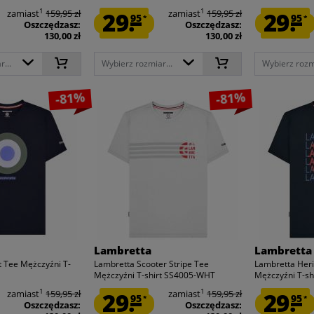
1
1
zamiast
159,95 zł
29.
zamiast
159,95 zł
29.
95
95
*
*
Oszczędzasz:
Oszczędzasz:
130,00 zł
130,00 zł
...
Wybierz rozmiar...
Wybierz rozmi
-81%
-81%
Lambretta
Lambretta
 Tee Mężczyźni T-
Lambretta Scooter Stripe Tee
Lambretta Heri
Mężczyźni T-shirt SS4005-WHT
Mężczyźni T-shi
1
1
zamiast
159,95 zł
29.
zamiast
159,95 zł
29.
95
95
*
*
Oszczędzasz:
Oszczędzasz: