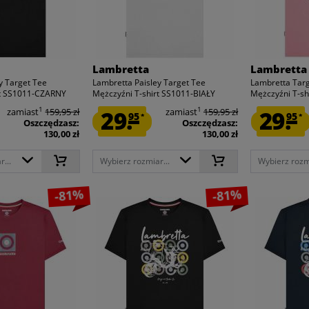
Lambretta
Lambretta
y Target Tee
Lambretta Paisley Target Tee
Lambretta Tar
rt SS1011-CZARNY
Mężczyźni T-shirt SS1011-BIAŁY
Mężczyźni T-s
1
1
zamiast
159,95 zł
29.
zamiast
159,95 zł
29.
95
95
*
*
Oszczędzasz:
Oszczędzasz:
130,00 zł
130,00 zł
...
Wybierz rozmiar...
Wybierz rozmi
-81%
-81%