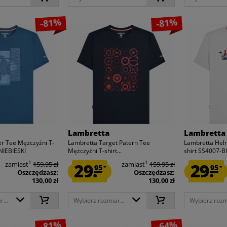
-81%
-81%
Lambretta
Lambretta
r Tee Mężczyźni T-
Lambretta Target Patern Tee
Lambretta Hel
NIEBIESKI
Mężczyźni T-shirt...
shirt SS4007-B
1
1
zamiast
159,95 zł
29.
zamiast
159,95 zł
29.
95
95
*
*
Oszczędzasz:
Oszczędzasz:
130,00 zł
130,00 zł
...
Wybierz rozmiar...
Wybierz rozmi
-81%
-64%