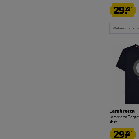
29.
TRUSSARDI ACTION
95
*
UHLSPORT
UMBRO
Wybierz rozmiar
UNGARO®
ZEUS
Lambretta
Lambretta Target
shirt...
29.
95
*