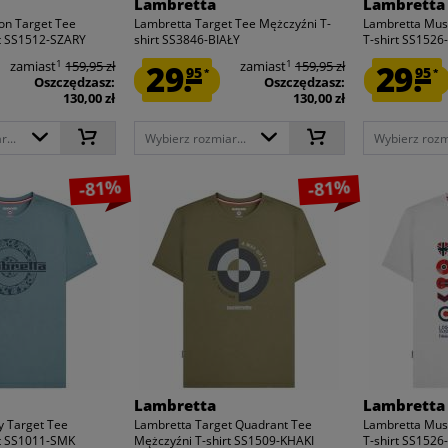
Lambretta
Lambretta
on Target Tee
Lambretta Target Tee Mężczyźni T-
Lambretta Musi
rt SS1512-SZARY
shirt SS3846-BIAŁY
T-shirt SS1526
1
1
zamiast
159,95 zł
29.
zamiast
159,95 zł
29.
95
95
*
*
Oszczędzasz:
Oszczędzasz:
130,00 zł
130,00 zł
...
Wybierz rozmiar...
Wybierz rozmi
-81%
-81%
Lambretta
Lambretta
y Target Tee
Lambretta Target Quadrant Tee
Lambretta Musi
rt SS1011-SMK
Mężczyźni T-shirt SS1509-KHAKI
T-shirt SS1526