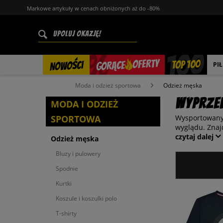
Markowe artykuły w cenach obniżonych aż do -80%
%
OFERTY
TOP 100
GORĄCE
NOWOŚCI
PI
Moda i odzież sportowa
Odzież męska
WYPRZED
MODA I ODZIEŻ
SPORTOWA
Wysportowany 
wyglądu. Znaj
czytaj dalej
Odzież męska
Bluzy i pulowery
Spodnie
Kurtki
Koszule i koszulki polo
T-shirty