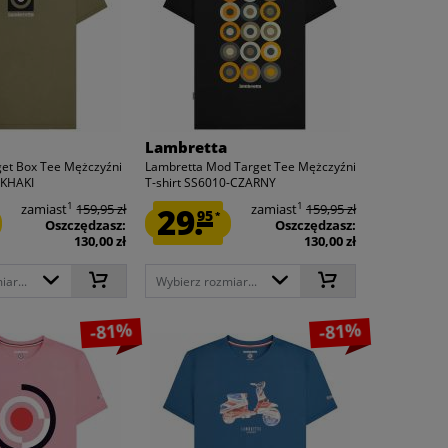
Lambretta
get Box Tee Mężczyźni
Lambretta Mod Target Tee Mężczyźni
-KHAKI
T-shirt SS6010-CZARNY
1
1
zamiast
159,95 zł
29.
zamiast
159,95 zł
95
*
Oszczędzasz:
Oszczędzasz:
130,00 zł
130,00 zł
ar...
Wybierz rozmiar...
-81%
-81%