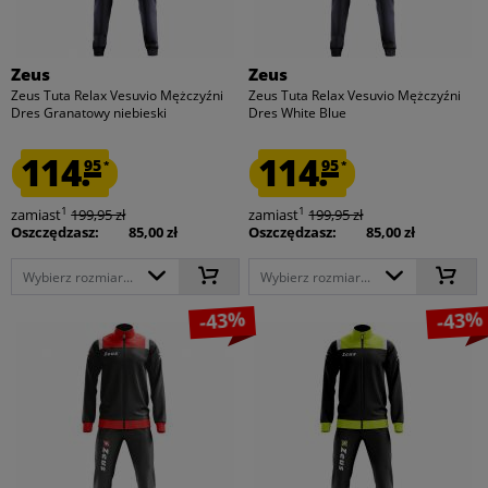
Zeus
Zeus
Zeus Tuta Relax Vesuvio Mężczyźni
Zeus Tuta Relax Vesuvio Mężczyźni
Dres Granatowy niebieski
Dres White Blue
114.
114.
95
95
*
*
1
1
zamiast
199,95 zł
zamiast
199,95 zł
Oszczędzasz:
85,00 zł
Oszczędzasz:
85,00 zł
Wybierz rozmiar...
Wybierz rozmiar...
-43%
-43%