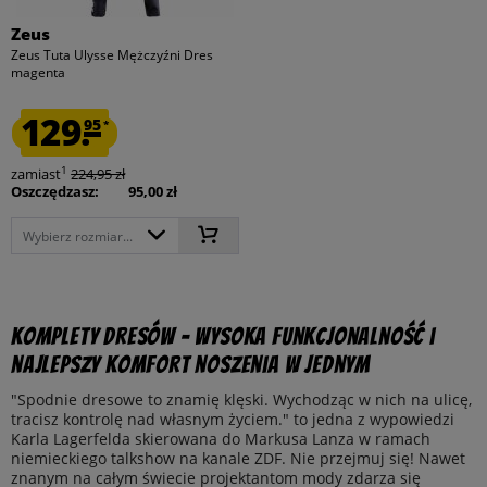
Zeus
Zeus Tuta Ulysse Mężczyźni Dres
magenta
129.
95
*
1
zamiast
224,95 zł
Oszczędzasz:
95,00 zł
Wybierz rozmiar...
Komplety dresów – wysoka funkcjonalność i
najlepszy komfort noszenia w jednym
"Spodnie dresowe to znamię klęski. Wychodząc w nich na ulicę,
tracisz kontrolę nad własnym życiem." to jedna z wypowiedzi
Karla Lagerfelda skierowana do Markusa Lanza w ramach
niemieckiego talkshow na kanale ZDF. Nie przejmuj się! Nawet
znanym na całym świecie projektantom mody zdarza się