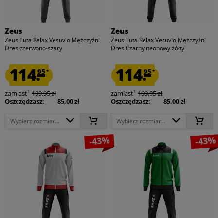
Zeus
Zeus
Zeus Tuta Relax Vesuvio Mężczyźni
Zeus Tuta Relax Vesuvio Mężczyźni
Dres czerwono-szary
Dres Czarny neonowy żółty
114.
114.
95
95
*
*
1
1
zamiast
199,95 zł
zamiast
199,95 zł
Oszczędzasz:
85,00 zł
Oszczędzasz:
85,00 zł
Wybierz rozmiar...
Wybierz rozmiar...
-43%
-43%