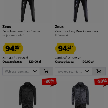
Zeus
Zeus
Zeus Tuta Easy Dres Czarna
Zeus Tuta Easy Dres Granatowy
wojskowa zieleń
Królewski
94.
94.
95
95
*
*
1
1
zamiast
214,95 zł
zamiast
214,95 zł
Oszczędzasz:
120,00 zł
Oszczędzasz:
120,00 zł
Wybierz rozmiar...
Wybierz rozmiar...
-80%
-80%