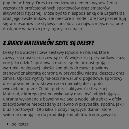
popełniać błędy. Dres to nieodzowny element wyposażenia
wszystkich profesjonalnych sportowców oraz amatorów
aktywności fizycznej. Może być to niespodzianką dla Lagerfelda
oraz jego zwolenników, ale niektóre z modeli dresów prezentują
się w niesamowicie stylowy sposób, a co najważniejsze, są one
dostępne w bardzo przystępnych cenach.
Z jakich materiałów szyte są dresy?
Dresy to dwuczęściowe zestawy (spodnie i bluza), które
zazwyczaj nosi się na zewnątrz. W większości przypadków służą
one jako odzież sportowa i muszą spełniać następujące
warunki: najlepszej jakości komplety dresowe powinny
stanowić znakomitą ochronę w przypadku wiatru, deszczu oraz
zimna. Oprócz wytrzymałości na warunki pogodowe, sportowy
dres powinien móc stawić czoła niemałej ilości potu
wydzielanej przez Ciebie podczas aktywności fizycznej.
Materiał, z którego jest on wykonany musi być oddychający –
ubrania wykonane z bawełny wciągają wodę jak gąbka – efekt
zdecydowanie niepożądany zarówno w przypadku spodni, jak i
bluz sportowych. Oto kilka z oddychających tkanin, które
świetnie nadają się do produkcji kompletów treningowych:
poliester,