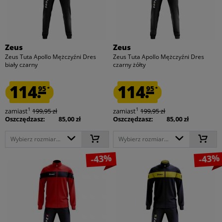
Zeus
Zeus
Zeus Tuta Apollo Mężczyźni Dres
Zeus Tuta Apollo Mężczyźni Dres
biały czarny
czarny żółty
114.
114.
95
95
*
*
1
1
zamiast
199,95 zł
zamiast
199,95 zł
Oszczędzasz:
85,00 zł
Oszczędzasz:
85,00 zł
Wybierz rozmiar...
Wybierz rozmiar...
-43%
-43%