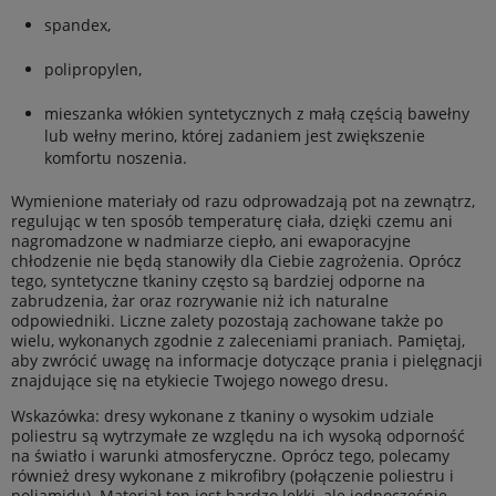
spandex,
polipropylen,
mieszanka włókien syntetycznych z małą częścią bawełny
lub wełny merino, której zadaniem jest zwiększenie
komfortu noszenia.
Wymienione materiały od razu odprowadzają pot na zewnątrz,
regulując w ten sposób temperaturę ciała, dzięki czemu ani
nagromadzone w nadmiarze ciepło, ani ewaporacyjne
chłodzenie nie będą stanowiły dla Ciebie zagrożenia. Oprócz
tego, syntetyczne tkaniny często są bardziej odporne na
zabrudzenia, żar oraz rozrywanie niż ich naturalne
odpowiedniki. Liczne zalety pozostają zachowane także po
wielu, wykonanych zgodnie z zaleceniami praniach. Pamiętaj,
aby zwrócić uwagę na informacje dotyczące prania i pielęgnacji
znajdujące się na etykiecie Twojego nowego dresu.
Wskazówka: dresy wykonane z tkaniny o wysokim udziale
poliestru są wytrzymałe ze względu na ich wysoką odporność
na światło i warunki atmosferyczne. Oprócz tego, polecamy
również dresy wykonane z mikrofibry (połączenie poliestru i
poliamidu). Materiał ten jest bardzo lekki, ale jednocześnie