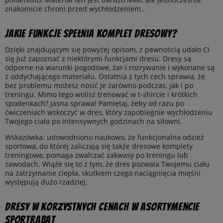
znakomicie chroni przed wychłodzeniem..
Jakie funkcje spełnia komplet dresowy?
Dzięki znajdującym się powyżej opisom, z pewnością udało Ci
się już zapoznać z niektórymi funkcjami dresu. Dresy są
odporne na warunki pogodowe, żar i rozrywanie i wykonane są
z oddychającego materiału. Ostatnia z tych cech sprawia, że
bez problemu możesz nosić je zarówno podczas, jak i po
treningu. Mimo tego wolisz trenować w t-shircie i krótkich
spodenkach? Jasna sprawa! Pamiętaj, żeby od razu po
ćwiczeniach wskoczyć w dres, który zapobiegnie wychłodzeniu
Twojego ciała po intensywnych godzinach na siłowni.
Wskazówka: udowodniono naukowo, że funkcjonalna odzież
sportowa, do której zaliczają się także dresowe komplety
treningowe, pomaga zwalczać zakwasy po treningu lub
zawodach. Wiąże się to z tym, że dres pozwala Twojemu ciału
na zatrzymanie ciepła, skutkiem czego naciągnięcia mięśni
występują dużo rzadziej.
Dresy w korzystnych cenach w asortymencie
SportRabat