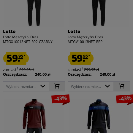
Lotto
Lotto
Lotto Mężczyźni Dres
Lotto Mężczyźni Dres
MTGX10013NET-R02-CZARNY
MTGV10013NET-REP
59.
59.
95
95
*
*
1
1
zamiast
299,95 zł
zamiast
299,95 zł
Oszczędzasz:
240,00 zł
Oszczędzasz:
240,00 zł
Wybierz rozmiar...
Wybierz rozmiar...
-43%
-43%