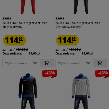
Zeus
Zeus
Zeus Tuta Apollo Mężczyźni Dres
Zeus Tuta Apollo Mężczyźni Dres
biały czerwony
Granatowy różowy
114.
114.
95
95
*
*
1
1
zamiast
199,95 zł
zamiast
199,95 zł
Oszczędzasz:
85,00 zł
Oszczędzasz:
85,00 zł
Wybierz rozmiar...
Wybierz rozmiar...
-43%
-43%