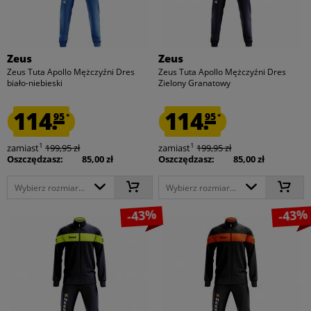
Zeus
Zeus
Zeus Tuta Apollo Mężczyźni Dres
Zeus Tuta Apollo Mężczyźni Dres
biało-niebieski
Zielony Granatowy
114.
114.
95
95
*
*
1
1
zamiast
199,95 zł
zamiast
199,95 zł
Oszczędzasz:
85,00 zł
Oszczędzasz:
85,00 zł
Wybierz rozmiar...
Wybierz rozmiar...
-43%
-43%