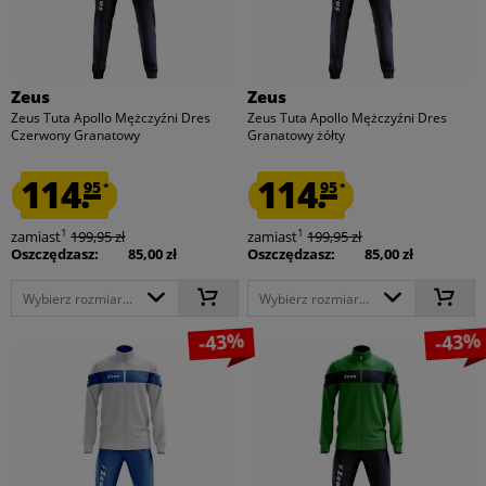
Zeus
Zeus
Zeus Tuta Apollo Mężczyźni Dres
Zeus Tuta Apollo Mężczyźni Dres
Czerwony Granatowy
Granatowy żółty
114.
114.
95
95
*
*
1
1
zamiast
199,95 zł
zamiast
199,95 zł
Oszczędzasz:
85,00 zł
Oszczędzasz:
85,00 zł
Wybierz rozmiar...
Wybierz rozmiar...
-43%
-43%