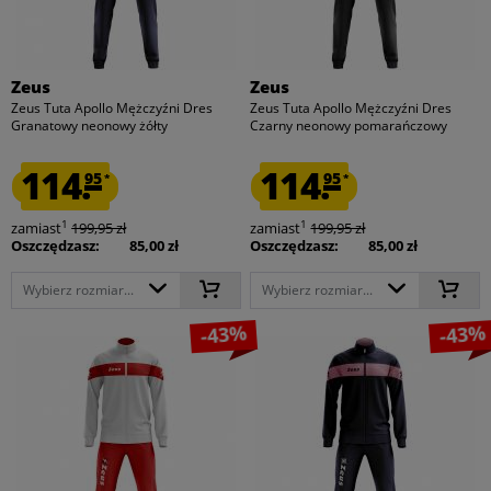
Zeus
Zeus
Zeus Tuta Apollo Mężczyźni Dres
Zeus Tuta Apollo Mężczyźni Dres
Granatowy neonowy żółty
Czarny neonowy pomarańczowy
114.
114.
95
95
*
*
1
1
zamiast
199,95 zł
zamiast
199,95 zł
Oszczędzasz:
85,00 zł
Oszczędzasz:
85,00 zł
Wybierz rozmiar...
Wybierz rozmiar...
-43%
-43%