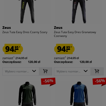
Zeus
Zeus
Zeus Tuta Easy Dres Czarny Szary
Zeus Tuta Easy Dres Granatowy
Czerwony
94.
94.
95
95
*
*
1
1
zamiast
214,95 zł
zamiast
214,95 zł
Oszczędzasz:
120,00 zł
Oszczędzasz:
120,00 zł
Wybierz rozmiar...
Wybierz rozmiar...
-56%
-56%