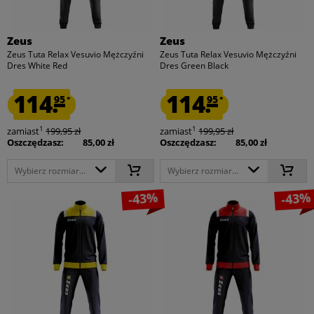
Zeus
Zeus
Zeus Tuta Relax Vesuvio Mężczyźni
Zeus Tuta Relax Vesuvio Mężczyźni
Dres White Red
Dres Green Black
114.
114.
95
95
*
*
1
1
zamiast
199,95 zł
zamiast
199,95 zł
Oszczędzasz:
85,00 zł
Oszczędzasz:
85,00 zł
Wybierz rozmiar...
Wybierz rozmiar...
-43%
-43%