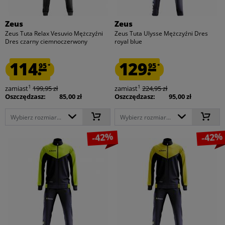
Zeus
Zeus
Zeus Tuta Relax Vesuvio Mężczyźni
Zeus Tuta Ulysse Mężczyźni Dres
Dres czarny ciemnoczerwony
royal blue
114.
129.
95
95
*
*
1
1
zamiast
199,95 zł
zamiast
224,95 zł
Oszczędzasz:
85,00 zł
Oszczędzasz:
95,00 zł
Wybierz rozmiar...
Wybierz rozmiar...
-42%
-42%