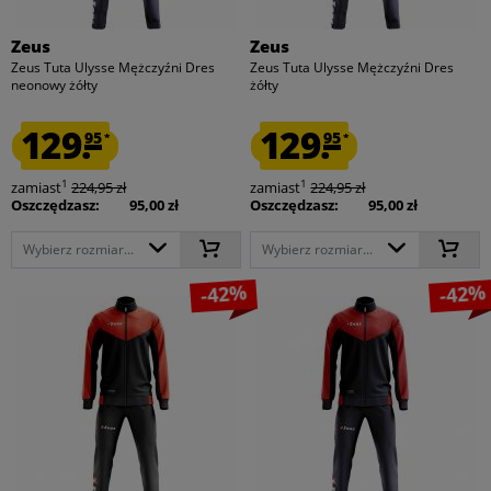
Zeus
Zeus
Zeus Tuta Ulysse Mężczyźni Dres
Zeus Tuta Ulysse Mężczyźni Dres
neonowy żółty
żółty
129.
129.
95
95
*
*
1
1
zamiast
224,95 zł
zamiast
224,95 zł
Oszczędzasz:
95,00 zł
Oszczędzasz:
95,00 zł
Wybierz rozmiar...
Wybierz rozmiar...
-42%
-42%