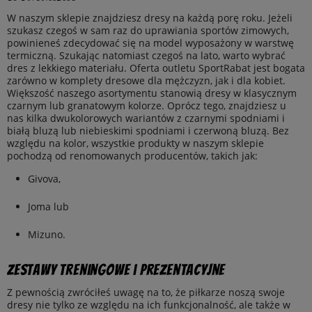
W naszym sklepie znajdziesz dresy na każdą porę roku. Jeżeli
szukasz czegoś w sam raz do uprawiania sportów zimowych,
powinieneś zdecydować się na model wyposażony w warstwę
termiczną. Szukając natomiast czegoś na lato, warto wybrać
dres z lekkiego materiału. Oferta outletu SportRabat jest bogata
zarówno w komplety dresowe dla mężczyzn, jak i dla kobiet.
Większość naszego asortymentu stanowią dresy w klasycznym
czarnym lub granatowym kolorze. Oprócz tego, znajdziesz u
nas kilka dwukolorowych wariantów z czarnymi spodniami i
białą bluzą lub niebieskimi spodniami i czerwoną bluzą. Bez
względu na kolor, wszystkie produkty w naszym sklepie
pochodzą od renomowanych producentów, takich jak:
Givova,
Joma lub
Mizuno.
Zestawy treningowe i prezentacyjne
Z pewnością zwróciłeś uwagę na to, że piłkarze noszą swoje
dresy nie tylko ze względu na ich funkcjonalność, ale także w