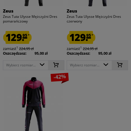
Zeus
Zeus
Zeus Tuta Ulysse Mężczyźni Dres
Zeus Tuta Ulysse Mężczyźni Dres
pomarańczowy
czerwony
129.
129.
95
95
*
*
1
1
zamiast
224,95 zł
zamiast
224,95 zł
Oszczędzasz:
95,00 zł
Oszczędzasz:
95,00 zł
Wybierz rozmiar...
Wybierz rozmiar...
-42%