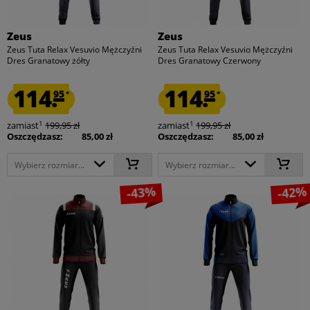
Zeus
Zeus
Zeus Tuta Relax Vesuvio Mężczyźni
Zeus Tuta Relax Vesuvio Mężczyźni
Dres Granatowy żółty
Dres Granatowy Czerwony
114.
114.
95
95
*
*
1
1
zamiast
199,95 zł
zamiast
199,95 zł
Oszczędzasz:
85,00 zł
Oszczędzasz:
85,00 zł
Wybierz rozmiar...
Wybierz rozmiar...
-43%
-42%