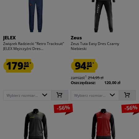
JELEX
Zeus
Związek Radziecki "Retro Tracksuit"
Zeus Tuta Easy Dres Czarny
JELEX Mężczyźni Dres...
Niebieski
179.
94.
95
95
*
*
1
zamiast
214,95 zł
Oszczędzasz:
120,00 zł
Wybierz rozmiar...
Wybierz rozmiar...
-56%
-56%