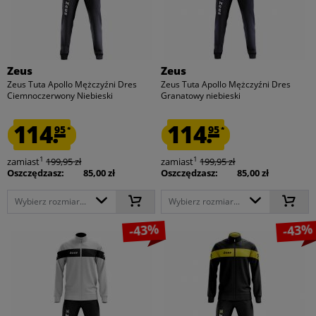
Zeus
Zeus
Zeus Tuta Apollo Mężczyźni Dres
Zeus Tuta Apollo Mężczyźni Dres
Ciemnoczerwony Niebieski
Granatowy niebieski
114.
114.
95
95
*
*
1
1
zamiast
199,95 zł
zamiast
199,95 zł
Oszczędzasz:
85,00 zł
Oszczędzasz:
85,00 zł
Wybierz rozmiar...
Wybierz rozmiar...
-43%
-43%