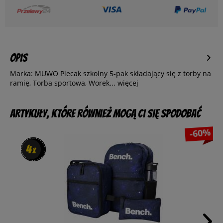
Opis
Marka: MUWO Plecak szkolny 5-pak składający się z torby na
ramię, Torba sportowa, Worek...
więcej
Artykuły, które również mogą Ci się spodobać
-60%
4
4
x
x