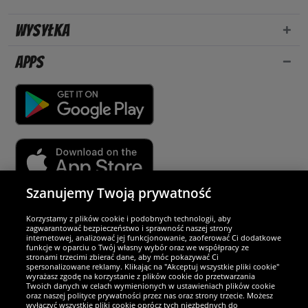
Wysyłka
Apps
Szanujemy Twoją prywatność
Partnerzy i bezpieczeństwo
Korzystamy z plików cookie i podobnych technologii, aby
zagwarantować bezpieczeństwo i sprawność naszej strony
internetowej, analizować jej funkcjonowanie, zaoferować Ci dodatkowe
Jesteśmy wyjątkowi
funkcje w oparciu o Twój własny wybór oraz we współpracy ze
stronami trzecimi zbierać dane, aby móc pokazywać Ci
spersonalizowane reklamy. Klikając na "Akceptuj wszystkie pliki cookie"
wyrażasz zgodę na korzystanie z plików cookie do przetwarzania
Twoich danych w celach wymienionych w ustawieniach plików cookie
oraz naszej polityce prywatności przez nas oraz strony trzecie. Możesz
wyłączyć wszystkie pliki cookie oprócz tych niezbędnych do