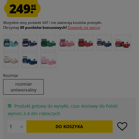
249.
95
Wszystkie ceny podatek VAT
i nie zawierają kosztów przesyłki
.
Otrzymaj
49 punktów bonusowych!
Dowiedz się więcej
Rozmiar
rozmiar
uniwersalny
Produkt gotowy do wysyłki, czas dostawy do Polski
wynosi 2-4 dni roboczych
DO
KOSZYKA