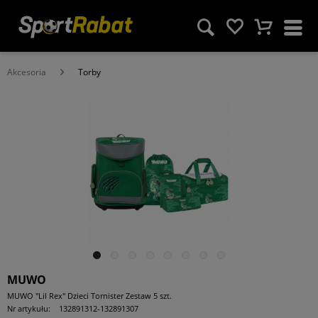
Akcesoria
Torby
MUWO
MUWO "Lil Rex" Dzieci Tornister Zestaw 5 szt.
Nr artykułu:
132891312-132891307