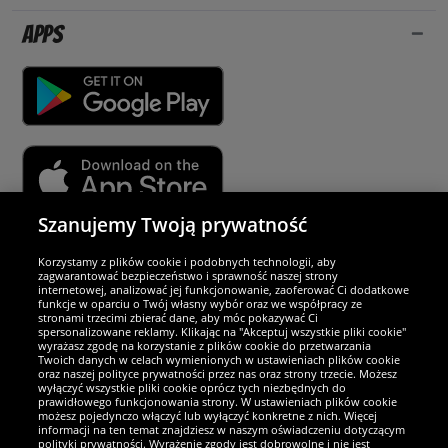
Apps
Szanujemy Twoją prywatność
Partnerzy i bezpieczeństwo
Korzystamy z plików cookie i podobnych technologii, aby
zagwarantować bezpieczeństwo i sprawność naszej strony
internetowej, analizować jej funkcjonowanie, zaoferować Ci dodatkowe
Jesteśmy wyjątkowi
funkcje w oparciu o Twój własny wybór oraz we współpracy ze
stronami trzecimi zbierać dane, aby móc pokazywać Ci
spersonalizowane reklamy. Klikając na "Akceptuj wszystkie pliki cookie"
wyrażasz zgodę na korzystanie z plików cookie do przetwarzania
Twoich danych w celach wymienionych w ustawieniach plików cookie
oraz naszej polityce prywatności przez nas oraz strony trzecie. Możesz
wyłączyć wszystkie pliki cookie oprócz tych niezbędnych do
prawidłowego funkcjonowania strony. W ustawieniach plików cookie
możesz pojedynczo włączyć lub wyłączyć konkretne z nich. Więcej
informacji na ten temat znajdziesz w naszym oświadczeniu dotyczącym
polityki prywatności. Wyrażenie zgody jest dobrowolne i nie jest