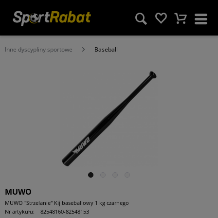
Inne dyscypliny sportowe
Baseball
MUWO
MUWO "Strzelanie" Kij baseballowy 1 kg czarnego
Nr artykułu:
82548160-82548153