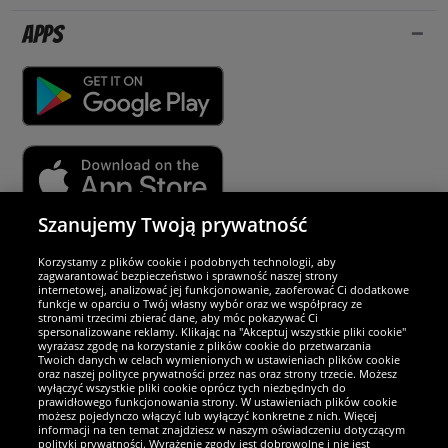
Apps
Szanujemy Twoją prywatność
Partnerzy i bezpieczeństwo
Korzystamy z plików cookie i podobnych technologii, aby
zagwarantować bezpieczeństwo i sprawność naszej strony
internetowej, analizować jej funkcjonowanie, zaoferować Ci dodatkowe
Jesteśmy wyjątkowi
funkcje w oparciu o Twój własny wybór oraz we współpracy ze
stronami trzecimi zbierać dane, aby móc pokazywać Ci
spersonalizowane reklamy. Klikając na "Akceptuj wszystkie pliki cookie"
wyrażasz zgodę na korzystanie z plików cookie do przetwarzania
Twoich danych w celach wymienionych w ustawieniach plików cookie
oraz naszej polityce prywatności przez nas oraz strony trzecie. Możesz
wyłączyć wszystkie pliki cookie oprócz tych niezbędnych do
prawidłowego funkcjonowania strony. W ustawieniach plików cookie
możesz pojedynczo włączyć lub wyłączyć konkretne z nich. Więcej
informacji na ten temat znajdziesz w naszym oświadczeniu dotyczącym
polityki prywatności. Wyrażenie zgody jest dobrowolne i nie jest