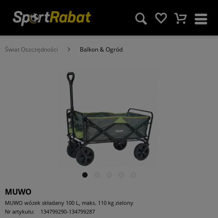
Świat Oszczędności
Balkon & Ogród
MUWO
MUWO wózek składany 100 L, maks. 110 kg zielony
Nr artykułu:
134799290-134799287