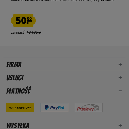
50.
00
1
zamiast
174,75 zł
Firma
Usługi
Płatność
Karta kredytowa
Wysyłka