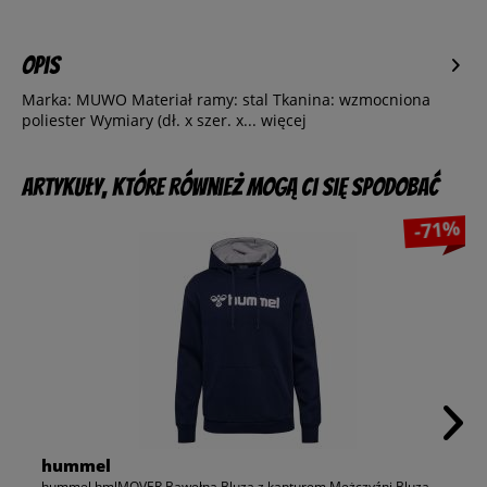
Opis
Marka: MUWO Materiał ramy: stal Tkanina: wzmocniona
poliester Wymiary (dł. x szer. x...
więcej
Artykuły, które również mogą Ci się spodobać
-71%
hummel
hummel hmlMOVER Bawełna Bluza z kapturem Mężczyźni Bluza...