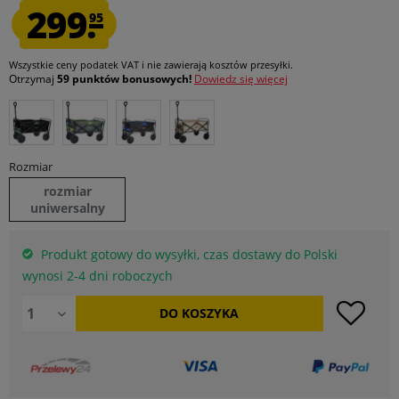
299.
95
Wszystkie ceny podatek VAT
i nie zawierają kosztów przesyłki
.
Otrzymaj
59 punktów bonusowych!
Dowiedz się więcej
Rozmiar
rozmiar
uniwersalny
Produkt gotowy do wysyłki, czas dostawy do Polski
wynosi 2-4 dni roboczych
DO
KOSZYKA