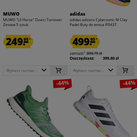
MUWO
adidas
MUWO "Lil Horse" Dzieci Tornister
adidas adizero Cybersonic M Clay
Zestaw 5 sztuk.
Padel Buty do tenisa IF0437
249.
499.
95
95
*
*
1
zamiast
899,75 zł
Oszczędzasz:
399,80 zł
Wybierz rozmiar...
Wybierz rozmiar...
-44%
-44%