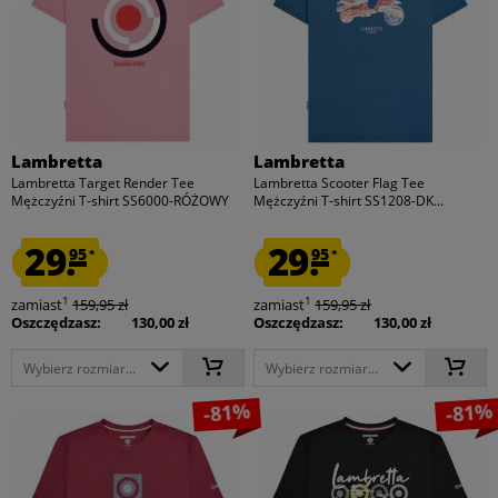
Lambretta
Lambretta
Lambretta Target Render Tee
Lambretta Scooter Flag Tee
Mężczyźni T-shirt SS6000-RÓŻOWY
Mężczyźni T-shirt SS1208-DK...
29.
29.
95
95
*
*
1
1
zamiast
159,95 zł
zamiast
159,95 zł
Oszczędzasz:
130,00 zł
Oszczędzasz:
130,00 zł
Wybierz rozmiar...
Wybierz rozmiar...
-81%
-81%