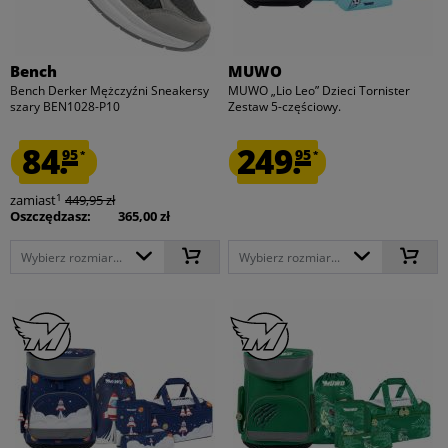
Bench
MUWO
Bench Derker Mężczyźni Sneakersy
MUWO „Lio Leo” Dzieci Tornister
szary BEN1028-P10
Zestaw 5-częściowy.
84.
249.
95
95
*
*
1
zamiast
449,95 zł
Oszczędzasz:
365,00 zł
Wybierz rozmiar...
Wybierz rozmiar...