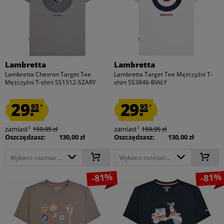
Lambretta
Lambretta
Lambretta Chevron Target Tee
Lambretta Target Tee Mężczyźni T-
Mężczyźni T-shirt SS1512-SZARY
shirt SS3846-BIAŁY
29.
29.
95
95
*
*
1
1
zamiast
159,95 zł
zamiast
159,95 zł
Oszczędzasz:
130,00 zł
Oszczędzasz:
130,00 zł
Wybierz rozmiar...
Wybierz rozmiar...
-81%
-81%