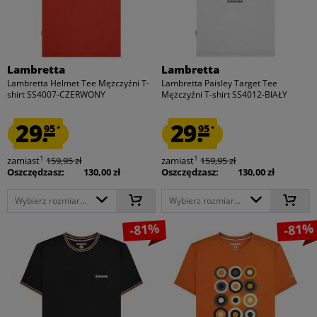
Lambretta
Lambretta
Lambretta Helmet Tee Mężczyźni T-
Lambretta Paisley Target Tee
shirt SS4007-CZERWONY
Mężczyźni T-shirt SS4012-BIAŁY
29.
29.
95
95
*
*
1
1
zamiast
159,95 zł
zamiast
159,95 zł
Oszczędzasz:
130,00 zł
Oszczędzasz:
130,00 zł
Wybierz rozmiar...
Wybierz rozmiar...
-81%
-81%