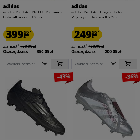
adidas
adidas
adidas Predator PRO FG Premium
adidas Predator League Indoor
Buty piłkarskie ID3855
Mężczyźni Halówki IF6393
399.
249.
95
95
*
*
1
1
zamiast
750,00 zł
zamiast
450,00 zł
Oszczędzasz:
350,05 zł
Oszczędzasz:
200,05 zł
Wybierz rozmiar...
Wybierz rozmiar...
-43%
-36%