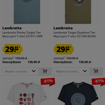
Lambretta
Lambretta
Lambretta Paisley Target Tee
Lambretta Target Quadrant Tee
Mężczyźni T-shirt SS1011-SMK
Mężczyźni T-shirt SS1509-KHAKI
29.
29.
95
95
*
*
1
1
zamiast
159,95 zł
zamiast
159,95 zł
Oszczędzasz:
130,00 zł
Oszczędzasz:
130,00 zł
Wybierz rozmiar...
Wybierz rozmiar...
-81%
-81%