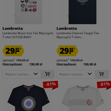
Lambretta
Lambretta
Lambretta Music Icon Tee Mężczyźni
Lambretta Chevron Target Tee
T-shirt SS1526-BIAŁY
Mężczyźni T-shirt...
29.
29.
95
95
*
*
1
1
zamiast
159,95 zł
zamiast
159,95 zł
Oszczędzasz:
130,00 zł
Oszczędzasz:
130,00 zł
Wybierz rozmiar...
Wybierz rozmiar...
-81%
-81%