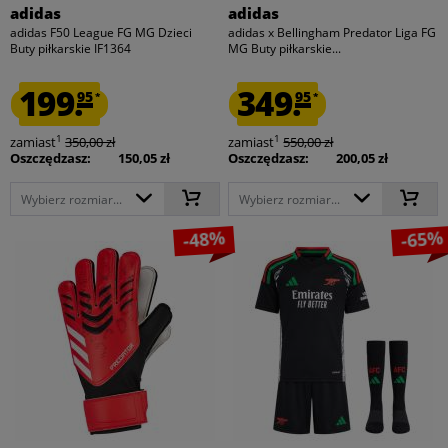
adidas
adidas
adidas F50 League FG MG Dzieci
adidas x Bellingham Predator Liga FG
Buty piłkarskie IF1364
MG Buty piłkarskie...
199.
349.
95
95
*
*
1
1
zamiast
350,00 zł
zamiast
550,00 zł
Oszczędzasz:
150,05 zł
Oszczędzasz:
200,05 zł
Wybierz rozmiar...
Wybierz rozmiar...
-48%
-65%