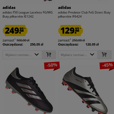
adidas
adidas
adidas F50 League Laceless FG/MG
adidas Predator Club FxG Dzieci Buty
Buty piłkarskie IE1242
piłkarskie IF6424
249.
129.
95
95
*
*
1
1
zamiast
500,00 zł
zamiast
250,00 zł
Oszczędzasz:
250,05 zł
Oszczędzasz:
120,05 zł
Wybierz rozmiar...
Wybierz rozmiar...
-50%
-45%