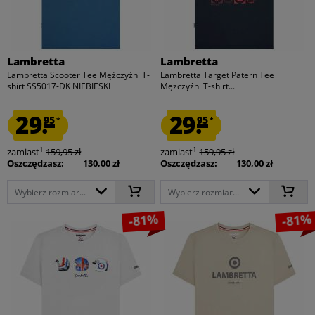
Lambretta
Lambretta
Lambretta Scooter Tee Mężczyźni T-
Lambretta Target Patern Tee
shirt SS5017-DK NIEBIESKI
Mężczyźni T-shirt...
29.
29.
95
95
*
*
1
1
zamiast
159,95 zł
zamiast
159,95 zł
Oszczędzasz:
130,00 zł
Oszczędzasz:
130,00 zł
Wybierz rozmiar...
Wybierz rozmiar...
-81%
-81%