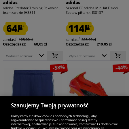
adidas
adidas
adidas Predator Training Rękawice
Arsenal FC adidas Mini Kit Dzieci
bramkarskie JH3811
Zestaw piłkarski IS8137
64.
114.
95
95
*
*
1
1
zamiast
125,00 zł
zamiast
325,00 zł
Oszczędzasz:
60,05 zł
Oszczędzasz:
210,05 zł
Wybierz rozmiar...
Wybierz rozmiar...
-58%
-44%
Szanujemy Twoją prywatność
Korzystamy z plików cookie i podobnych technologii, aby
zagwarantować bezpieczeństwo i sprawność naszej strony
internetowej, analizować jej funkcjonowanie, zaoferować Ci dodatkowe
funkcje w oparciu o Twój własny wybór oraz we współpracy ze