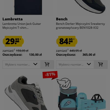
Lambretta
Bench
Lambretta Union Jack Guitar
Bench Derker Mężczyźni Sneakersy
Mężczyźni T-shirt...
granatowy/szary BEN1028-X32
29.
84.
95
95
*
*
1
1
zamiast
159,95 zł
zamiast
449,95 zł
Oszczędzasz:
130,00 zł
Oszczędzasz:
365,00 zł
Wybierz rozmiar...
Wybierz rozmiar...
-81%