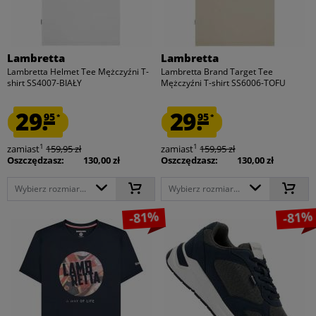
Lambretta
Lambretta
Lambretta Helmet Tee Mężczyźni T-
Lambretta Brand Target Tee
shirt SS4007-BIAŁY
Mężczyźni T-shirt SS6006-TOFU
29.
29.
95
95
*
*
1
1
zamiast
159,95 zł
zamiast
159,95 zł
Oszczędzasz:
130,00 zł
Oszczędzasz:
130,00 zł
Wybierz rozmiar...
Wybierz rozmiar...
-81%
-81%