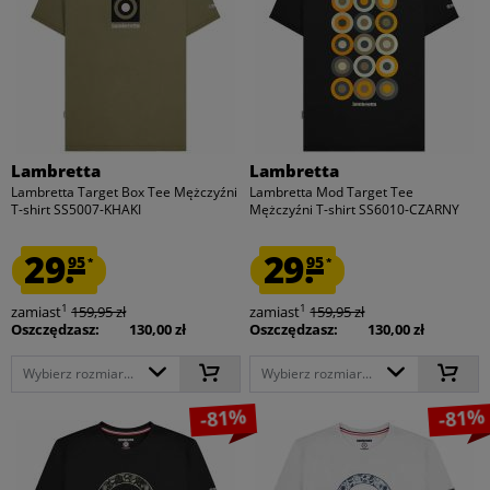
Lambretta
Lambretta
Lambretta Target Box Tee Mężczyźni
Lambretta Mod Target Tee
T-shirt SS5007-KHAKI
Mężczyźni T-shirt SS6010-CZARNY
29.
29.
95
95
*
*
1
1
zamiast
159,95 zł
zamiast
159,95 zł
Oszczędzasz:
130,00 zł
Oszczędzasz:
130,00 zł
Wybierz rozmiar...
Wybierz rozmiar...
-81%
-81%