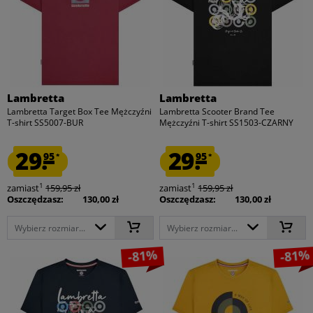
Lambretta
Lambretta
Lambretta Target Box Tee Mężczyźni
Lambretta Scooter Brand Tee
T-shirt SS5007-BUR
Mężczyźni T-shirt SS1503-CZARNY
29.
29.
95
95
*
*
1
1
zamiast
159,95 zł
zamiast
159,95 zł
Oszczędzasz:
130,00 zł
Oszczędzasz:
130,00 zł
Wybierz rozmiar...
Wybierz rozmiar...
-81%
-81%