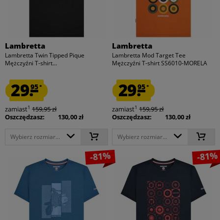
Lambretta
Lambretta
Lambretta Twin Tipped Pique
Lambretta Mod Target Tee
Mężczyźni T-shirt...
Mężczyźni T-shirt SS6010-MORELA
29.
29.
95
95
*
*
1
1
zamiast
159,95 zł
zamiast
159,95 zł
Oszczędzasz:
130,00 zł
Oszczędzasz:
130,00 zł
Wybierz rozmiar...
Wybierz rozmiar...
-81%
-81%