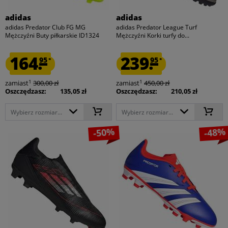
adidas
adidas
adidas Predator Club FG MG
adidas Predator League Turf
Mężczyźni Buty piłkarskie ID1324
Mężczyźni Korki turfy do...
164.
239.
95
95
*
*
1
1
zamiast
300,00 zł
zamiast
450,00 zł
Oszczędzasz:
135,05 zł
Oszczędzasz:
210,05 zł
Wybierz rozmiar...
Wybierz rozmiar...
-50%
-48%