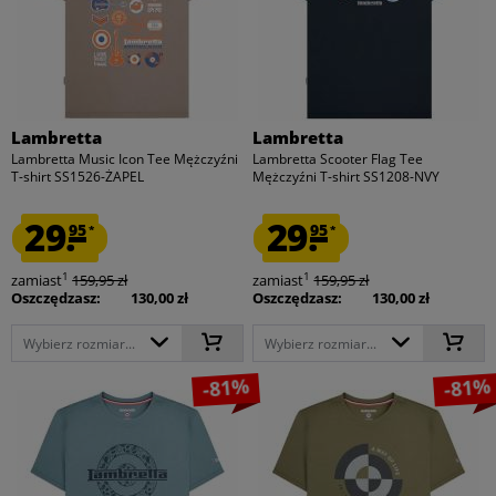
Lambretta
Lambretta
Lambretta Music Icon Tee Mężczyźni
Lambretta Scooter Flag Tee
T-shirt SS1526-ŻAPEL
Mężczyźni T-shirt SS1208-NVY
29.
29.
95
95
*
*
1
1
zamiast
159,95 zł
zamiast
159,95 zł
Oszczędzasz:
130,00 zł
Oszczędzasz:
130,00 zł
Wybierz rozmiar...
Wybierz rozmiar...
-81%
-81%