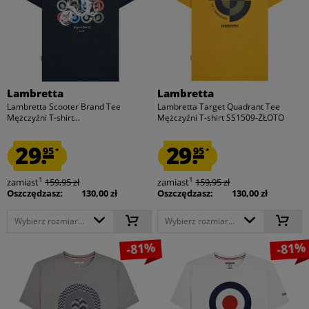
Lambretta
Lambretta
Lambretta Scooter Brand Tee
Lambretta Target Quadrant Tee
Mężczyźni T-shirt...
Mężczyźni T-shirt SS1509-ZŁOTO
29.
29.
95
95
*
*
1
1
zamiast
159,95 zł
zamiast
159,95 zł
Oszczędzasz:
130,00 zł
Oszczędzasz:
130,00 zł
Wybierz rozmiar...
Wybierz rozmiar...
-81%
-81%