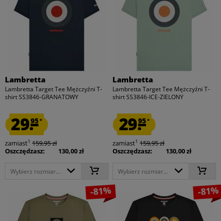
Lambretta
Lambretta
Lambretta Target Tee Mężczyźni T-
Lambretta Target Tee Mężczyźni T-
shirt SS3846-GRANATOWY
shirt SS3846-ICE-ZIELONY
29.
29.
95
95
*
*
1
1
zamiast
159,95 zł
zamiast
159,95 zł
Oszczędzasz:
130,00 zł
Oszczędzasz:
130,00 zł
Wybierz rozmiar...
Wybierz rozmiar...
-81%
-81%