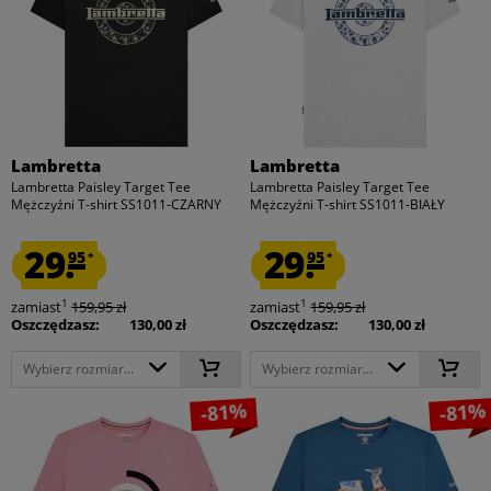
Lambretta
Lambretta
Lambretta Paisley Target Tee
Lambretta Paisley Target Tee
Mężczyźni T-shirt SS1011-CZARNY
Mężczyźni T-shirt SS1011-BIAŁY
29.
29.
95
95
*
*
1
1
zamiast
159,95 zł
zamiast
159,95 zł
Oszczędzasz:
130,00 zł
Oszczędzasz:
130,00 zł
Wybierz rozmiar...
Wybierz rozmiar...
-81%
-81%