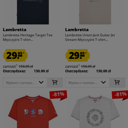
Lambretta
Lambretta
Lambretta Heritage Target Tee
Lambretta Union Jack Guitar Jet
Mężczyźni T-shirt...
Stream Mężczyźni T-shirt...
29.
29.
95
95
*
*
1
1
zamiast
159,95 zł
zamiast
159,95 zł
Oszczędzasz:
130,00 zł
Oszczędzasz:
130,00 zł
Wybierz rozmiar...
Wybierz rozmiar...
-81%
-81%