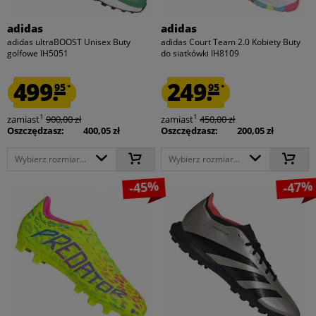
adidas
adidas
adidas ultraBOOST Unisex Buty
adidas Court Team 2.0 Kobiety Buty
golfowe IH5051
do siatkówki IH8109
499.
249.
95
95
*
*
1
1
zamiast
900,00 zł
zamiast
450,00 zł
Oszczędzasz:
400,05 zł
Oszczędzasz:
200,05 zł
Wybierz rozmiar...
Wybierz rozmiar...
-45%
-47%