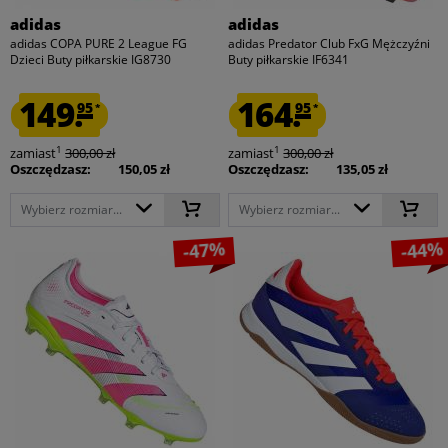
adidas
adidas
adidas COPA PURE 2 League FG
adidas Predator Club FxG Mężczyźni
Dzieci Buty piłkarskie IG8730
Buty piłkarskie IF6341
149.
164.
95
95
*
*
1
1
zamiast
300,00 zł
zamiast
300,00 zł
Oszczędzasz:
150,05 zł
Oszczędzasz:
135,05 zł
Wybierz rozmiar...
Wybierz rozmiar...
-47%
-44%