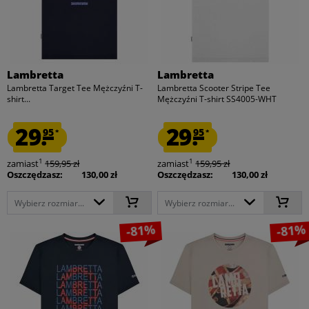
Lambretta
Lambretta
Lambretta Target Tee Mężczyźni T-
Lambretta Scooter Stripe Tee
shirt...
Mężczyźni T-shirt SS4005-WHT
29.
29.
95
95
*
*
1
1
zamiast
159,95 zł
zamiast
159,95 zł
Oszczędzasz:
130,00 zł
Oszczędzasz:
130,00 zł
Wybierz rozmiar...
Wybierz rozmiar...
-81%
-81%