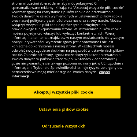
adidas
adidas
stronami trzecimi zbierać dane, aby móc pokazywać Ci
Arsenal FC adidas Originals 3rd
adidas Predator Elite FG Teaser
spersonalizowane reklamy. Klikając na "Akceptuj wszystkie pliki cookie"
Mężczyźni Szorty IZ0111
Premium Buty piłkarskie...
wyrażasz zgodę na korzystanie z plików cookie do przetwarzania
Twoich danych w celach wymienionych w ustawieniach plików cookie
oraz naszej polityce prywatności przez nas oraz strony trzecie. Możesz
94.
699.
wyłączyć wszystkie pliki cookie oprócz tych niezbędnych do
95
95
*
*
prawidłowego funkcjonowania strony. W ustawieniach plików cookie
możesz pojedynczo włączyć lub wyłączyć konkretne z nich. Więcej
informacji na ten temat znajdziesz w naszym oświadczeniu dotyczącym
1
1
zamiast
225,00 zł
zamiast
1250,00 zł
polityki prywatności. Wyrażenie zgody jest dobrowolne i nie jest
Oszczędzasz:
130,05 zł
Oszczędzasz:
550,05 zł
konieczne do korzystania z naszej strony. W każdej chwili możesz
odwołać swoją zgodę ze skutkiem na przyszłość w ustawieniach plików
cookie. Zależnie od strony, zgoda może dotyczyć także przetwarzania
Wybierz rozmiar...
Wybierz rozmiar...
Twoich danych w państwie trzecim (np. w Stanach Zjednoczonych),
gdzie nie gwarantuje się takiego poziomu ochrony jak w UE i zgodnie z
informacjami Trybunału Sprawiedliwości istnieje ryzyko, że organy ds.
-33%
-52%
bezpieczeństwa mogą mieć dostęp do Twoich danych.
Więcej
informacji
Akceptuj wszystkie pliki cookie
Ustawienia plików cookie
Odrzucenie wszystkich
adidas
adidas