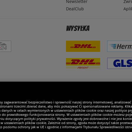
Newsletter
Zwr
DealClub
Apli
Wysyłka
steśmy wyjątkowi
by zagwarantować bezpieczeństwo i sprawność naszej strony internetowej, analizować
tronami trzecimi zbierać dane, aby móc pokazywać Ci spersonalizowane reklamy. Klikaj
h danych w celach wymienionych w ustawieniach plików cookie oraz naszej polityce pry
ch do prawidłowego funkcjonowania strony. W ustawieniach plików cookie możesz pojed
iu dotyczącym polityki prywatności. Wyrażenie zgody jest dobrowolne i nie jest koniec
w ustawieniach plików cookie. Zależnie od strony, zgoda może dotyczyć także przetw
ego poziomu ochrony jak w UE i zgodnie z informacjami Trybunału Sprawiedliwości istn