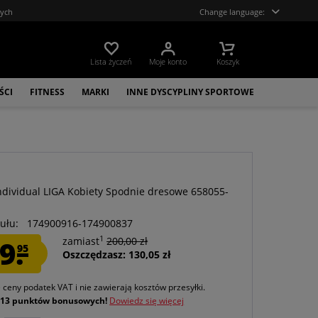
tych
Change language:
Lista życzeń
Moje konto
Koszyk
ŚCI
FITNESS
MARKI
INNE DYSCYPLINY SPORTOWE
dividual LIGA Kobiety Spodnie dresowe 658055-
ułu:
174900916-174900837
1
9.
zamiast
200,00 zł
95
Oszczędzasz: 130,05 zł
e ceny podatek VAT
i nie zawierają kosztów przesyłki
.
j
13 punktów bonusowych!
Dowiedz się więcej