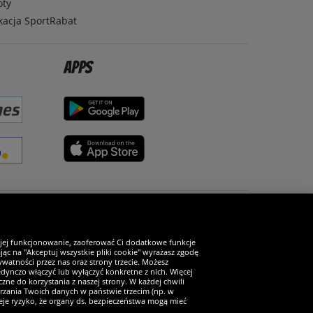
oty
kacja SportRabat
Apps
Zostań fanem SportRabat!
 jej funkcjonowanie, zaoferować Ci dodatkowe funkcje
ąc na "Akceptuj wszystkie pliki cookie" wyrażasz zgodę
watności przez nas oraz strony trzecie. Możesz
ynczo włączyć lub wyłączyć konkretne z nich. Więcej
zne do korzystania z naszej strony. W każdej chwili
arzania Twoich danych w państwie trzecim (np. w
ieje ryzyko, że organy ds. bezpieczeństwa mogą mieć