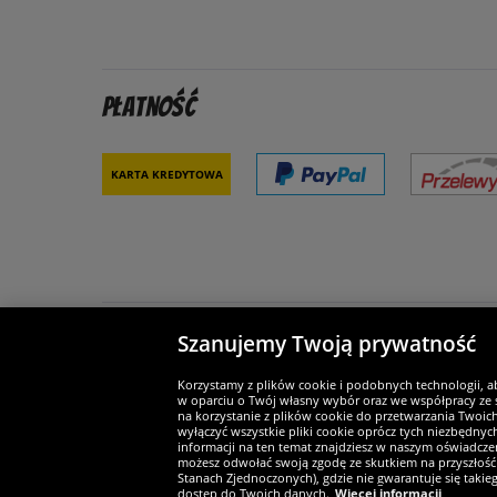
Płatność
Karta kredytowa
Szanujemy Twoją prywatność
Partnerzy i bezpieczeństwo
Je
Korzystamy z plików cookie i podobnych technologii, a
w oparciu o Twój własny wybór oraz we współpracy ze s
na korzystanie z plików cookie do przetwarzania Twoic
wyłączyć wszystkie pliki cookie oprócz tych niezbędny
informacji na ten temat znajdziesz w naszym oświadczen
Widerruf
możesz odwołać swoją zgodę ze skutkiem na przyszłość 
Stanach Zjednoczonych), gdzie nie gwarantuje się taki
dostęp do Twoich danych.
Więcej informacji