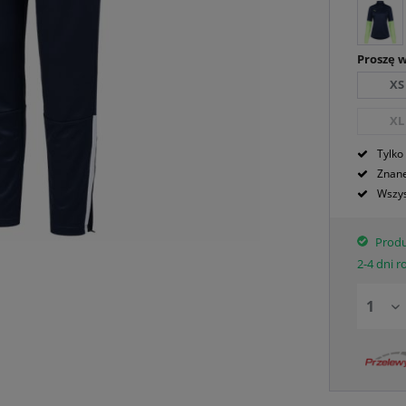
Proszę 
XS
XL
Tylko
Znane
Wszys
Produ
2-4 dni 