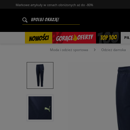
Markowe artykuły w cenach obniżonych aż do -80%
%
OFERTY
TOP 100
GORĄCE
NOWOŚCI
PI
Moda i odzież sportowa
Odzież damska