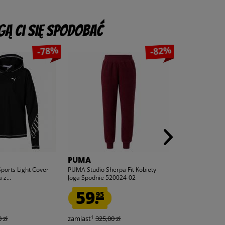
ą Ci się spodobać
-78%
-82%
PUMA
PUMA
orts Light Cover
PUMA Studio Sherpa Fit Kobiety
PUMA Soft Drap
 z...
Joga Spodnie 520024-02
Joga Spodnie 5
59.
49.
95
95
1
1
 zł
zamiast
325,00 zł
zamiast
225,0