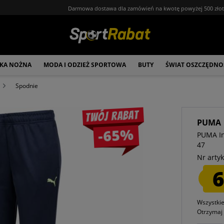
Darmowa dostawa dla zamówień na kwotę powyżej 500 zło
ŁKA NOŻNA
MODA I ODZIEŻ SPORTOWA
BUTY
ŚWIAT OSZCZĘDNO
Spodnie
Twój rabat
PUMA
-65%
PUMA In
47
Nr artyk
6
Wszystki
Otrzyma