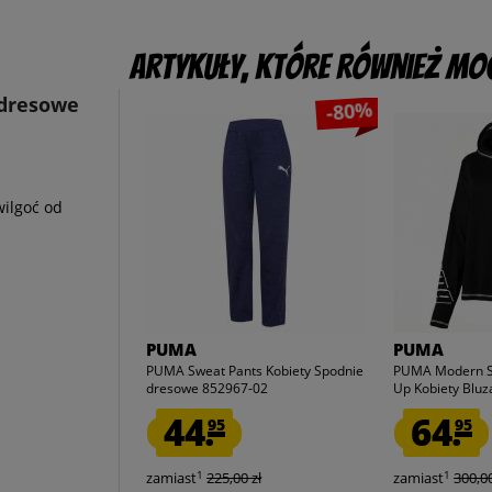
Artykuły, które również mog
 dresowe
-80%
wilgoć od
PUMA
PUMA
PUMA Sweat Pants Kobiety Spodnie
PUMA Modern Sp
dresowe 852967-02
Up Kobiety Bluza
44.
64.
95
95
1
1
zamiast
225,00 zł
zamiast
300,00