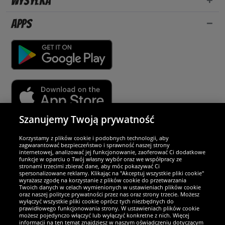
Wysyłka
Apps
Szanujemy Twoją prywatność
Partnerzy i bezpieczeństwo
Korzystamy z plików cookie i podobnych technologii, aby
zagwarantować bezpieczeństwo i sprawność naszej strony
internetowej, analizować jej funkcjonowanie, zaoferować Ci dodatkowe
Jesteśmy wyjątkowi
funkcje w oparciu o Twój własny wybór oraz we współpracy ze
stronami trzecimi zbierać dane, aby móc pokazywać Ci
spersonalizowane reklamy. Klikając na "Akceptuj wszystkie pliki cookie"
wyrażasz zgodę na korzystanie z plików cookie do przetwarzania
Twoich danych w celach wymienionych w ustawieniach plików cookie
oraz naszej polityce prywatności przez nas oraz strony trzecie. Możesz
wyłączyć wszystkie pliki cookie oprócz tych niezbędnych do
prawidłowego funkcjonowania strony. W ustawieniach plików cookie
możesz pojedynczo włączyć lub wyłączyć konkretne z nich. Więcej
informacji na ten temat znajdziesz w naszym oświadczeniu dotyczącym