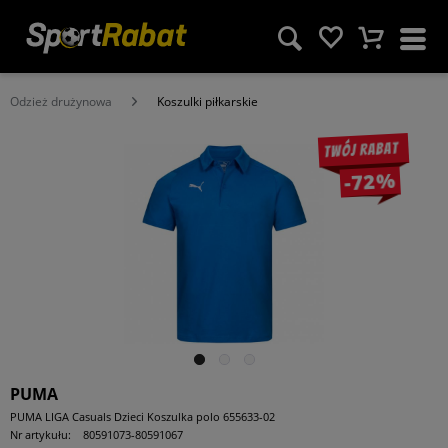
Odzież drużynowa
Koszulki piłkarskie
Twój rabat
-72%
PUMA
PUMA LIGA Casuals Dzieci Koszulka polo 655633-02
Nr artykułu:
80591073-80591067