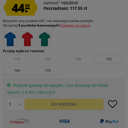
1
44.
zamiast
162,50 zł
95
Oszczędzasz: 117,55 zł
Wszystkie ceny podatek VAT
i nie zawierają kosztów przesyłki
.
Otrzymaj
8 punktów bonusowych!
Dowiedz się więcej
Proszę wybrać rozmiar
116
128
140
152
164
176
Produkt gotowy do wysyłki, czas dostawy do Polski
wynosi 2-4 dni roboczych
DO
KOSZYKA