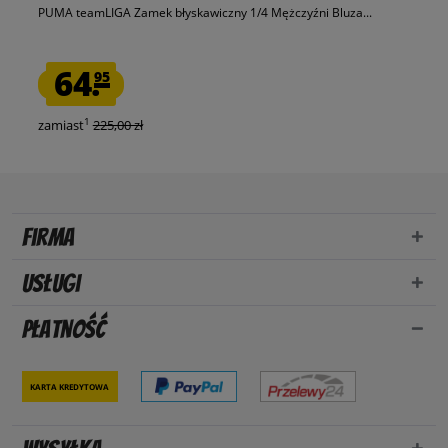
PUMA teamLIGA Zamek błyskawiczny 1/4 Mężczyźni Bluza...
64.
95
1
zamiast
225,00 zł
Firma
Usługi
Płatność
Karta kredytowa