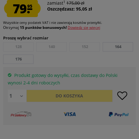
1
79.
zamiast
175,00 zł
95
Oszczędzasz: 95,05 zł
Wszystkie ceny podatek VAT
i nie zawierają kosztów przesyłki
.
Otrzymaj
15 punktów bonusowych!
Dowiedz się więcej
Proszę wybrać rozmiar
128
140
152
164
176
Produkt gotowy do wysyłki, czas dostawy do Polski
wynosi 2-4 dni roboczych
DO
KOSZYKA