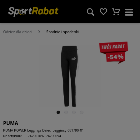
Odzież dla dzieci
Spodnie i spodenki
Twój rabat
-54%
PUMA
PUMA POWER Leggings Dzieci Legginsy 681790-01
Nr artykułu:
174790109-174790094