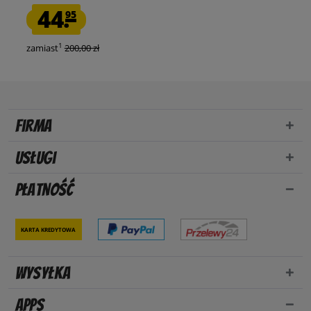
44.
95
1
zamiast
200,00 zł
Firma
Usługi
Płatność
Karta kredytowa
Wysyłka
Apps