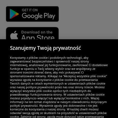
Szanujemy Twoją prywatność
Partnerzy i bezpieczeństwo
Korzystamy z plików cookie i podobnych technologii, aby
zagwarantować bezpieczeństwo i sprawność naszej strony
internetowej, analizować jej funkcjonowanie, zaoferować Ci dodatkowe
Jesteśmy wyjątkowi
funkcje w oparciu o Twój własny wybór oraz we współpracy ze
stronami trzecimi zbierać dane, aby móc pokazywać Ci
spersonalizowane reklamy. Klikając na "Akceptuj wszystkie pliki cookie"
wyrażasz zgodę na korzystanie z plików cookie do przetwarzania
Twoich danych w celach wymienionych w ustawieniach plików cookie
oraz naszej polityce prywatności przez nas oraz strony trzecie. Możesz
wyłączyć wszystkie pliki cookie oprócz tych niezbędnych do
prawidłowego funkcjonowania strony. W ustawieniach plików cookie
możesz pojedynczo włączyć lub wyłączyć konkretne z nich. Więcej
informacji na ten temat znajdziesz w naszym oświadczeniu dotyczącym
polityki prywatności. Wyrażenie zgody jest dobrowolne i nie jest
konieczne do korzystania z naszej strony. W każdej chwili możesz
odwołać swoją zgodę ze skutkiem na przyszłość w ustawieniach plików
cookie. Zależnie od strony, zgoda może dotyczyć także przetwarzania