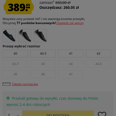
1
389.
zamiast
650,00 zł
95
Oszczędzasz: 260,05 zł
Wszystkie ceny podatek VAT
i nie zawierają kosztów przesyłki
.
Otrzymaj
77 punktów bonusowych!
Dowiedz się więcej
Proszę wybrać rozmiar
40
40,5
41
42
42,5
43
44
44,5
45
46
47
Tabela rozmiarów
Produkt gotowy do wysyłki, czas dostawy do Polski
wynosi 2-4 dni roboczych
DO
KOSZYKA