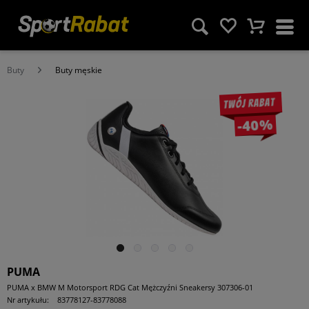
Buty
Buty męskie
Twój rabat
-40%
PUMA
PUMA x BMW M Motorsport RDG Cat Mężczyźni Sneakersy 307306-01
Nr artykułu:
83778127-83778088