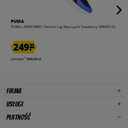
PUMA
PUMA x BMW MMS Tiburion Log Mężczyźni Sneakersy 308045-03
249.
95
1
zamiast
500,00 zł
Firma
Usługi
Płatność