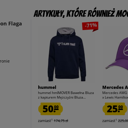
Artykuły, które również mog
bon Flaga
-71%
ronie
hummel
Mercedes 
hummel hmlMOVER Bawełna Bluza
Mercedes AMG P
z kapturem Mężczyźni Bluza...
x Lewis Hamilton
50.
25.
00
00
1
1
zamiast
174,75 zł
zamiast
225,00