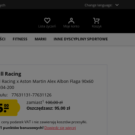
tych
Change language:
Lista życzeń
Moje konto
Koszyk
ŚCI
FITNESS
MARKI
INNE DYSCYPLINY SPORTOWE
ll Racing
l Racing x Aston Martin Alex Albon Flaga 90x60
034-200
ułu:
77631131-77631126
1
5.
zamiast
100,00 zł
00
Oszczędzasz: 95,00 zł
e ceny podatek VAT
i nie zawierają kosztów przesyłki
.
j
1 punktów bonusowych!
Dowiedz się więcej