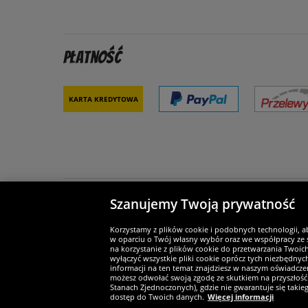
Płatność
Karta kredytowa
Szanujemy Twoją prywatność
Partnerzy i bezpieczeństwo
Je
Korzystamy z plików cookie i podobnych technologii, a
w oparciu o Twój własny wybór oraz we współpracy ze s
na korzystanie z plików cookie do przetwarzania Twoic
wyłączyć wszystkie pliki cookie oprócz tych niezbędny
informacji na ten temat znajdziesz w naszym oświadczen
Widerruf
możesz odwołać swoją zgodę ze skutkiem na przyszłość 
Stanach Zjednoczonych), gdzie nie gwarantuje się taki
dostęp do Twoich danych.
Więcej informacji