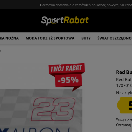
Darmowa dostawa dla zamówień na kwotę powyżej 500 zło
ŁKA NOŻNA
MODA I ODZIEŻ SPORTOWA
BUTY
ŚWIAT OSZCZĘDNO
e
Twój rabat
Red Bu
-95%
Red Bul
170701
Nr artyk
Wszystki
Otrzyma