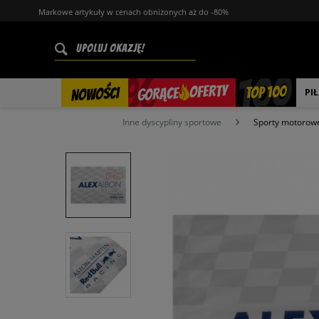
Markowe artykuły w cenach obniżonych aż do -80%
%
OFERTY
TOP 100
GORĄCE
NOWOŚCI
PI
Inne dyscypliny sportowe
Sporty motorow