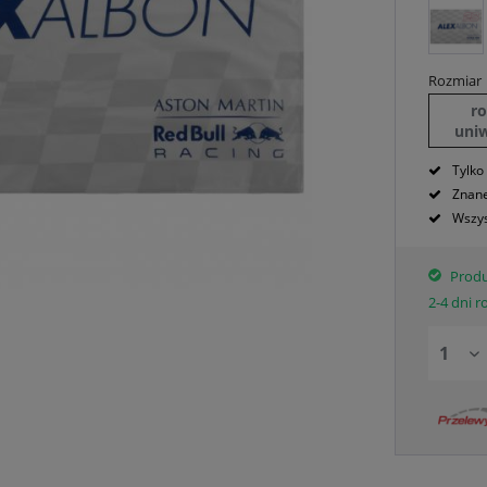
Rozmiar
r
uni
Tylko
Znane
Wszys
Produ
2-4 dni 