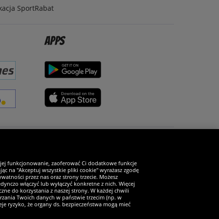
kacja SportRabat
Apps
Zostań fanem SportRabat!
 jej funkcjonowanie, zaoferować Ci dodatkowe funkcje
ąc na "Akceptuj wszystkie pliki cookie" wyrażasz zgodę
watności przez nas oraz strony trzecie. Możesz
ynczo włączyć lub wyłączyć konkretne z nich. Więcej
zne do korzystania z naszej strony. W każdej chwili
arzania Twoich danych w państwie trzecim (np. w
ieje ryzyko, że organy ds. bezpieczeństwa mogą mieć