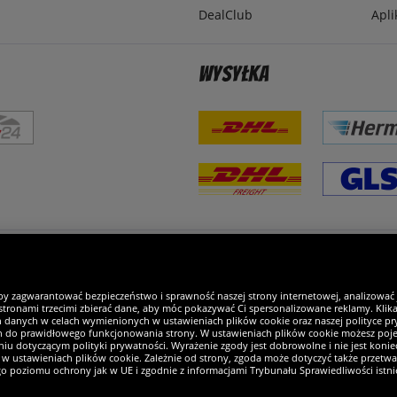
DealClub
Apli
Wysyłka
steśmy wyjątkowi
by zagwarantować bezpieczeństwo i sprawność naszej strony internetowej, analizować
tronami trzecimi zbierać dane, aby móc pokazywać Ci spersonalizowane reklamy. Klikaj
h danych w celach wymienionych w ustawieniach plików cookie oraz naszej polityce pry
ch do prawidłowego funkcjonowania strony. W ustawieniach plików cookie możesz pojed
iu dotyczącym polityki prywatności. Wyrażenie zgody jest dobrowolne i nie jest koniec
w ustawieniach plików cookie. Zależnie od strony, zgoda może dotyczyć także przetw
ego poziomu ochrony jak w UE i zgodnie z informacjami Trybunału Sprawiedliwości istn