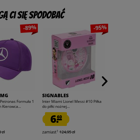
ą Ci się spodobać
-89%
-95%
AMG
SIGNABLES
SIGNABLES
etronas Formuła 1
Inter Miami Lionel Messi #10 Piłka
Mystery Box Gra
 Kierowca...
do piłki nożnej...
nożnej Przedmio
6.
12.
60
45
1
1
 zł
zamiast
124,95 zł
zamiast
124,9