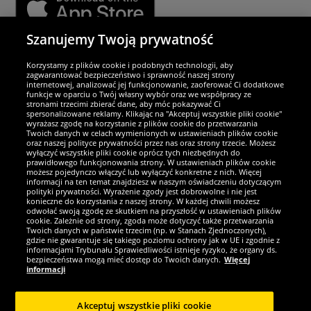
Szanujemy Twoją prywatność
Partnerzy i bezpieczeństwo
Korzystamy z plików cookie i podobnych technologii, aby
zagwarantować bezpieczeństwo i sprawność naszej strony
internetowej, analizować jej funkcjonowanie, zaoferować Ci dodatkowe
Jesteśmy wyjątkowi
funkcje w oparciu o Twój własny wybór oraz we współpracy ze
stronami trzecimi zbierać dane, aby móc pokazywać Ci
spersonalizowane reklamy. Klikając na "Akceptuj wszystkie pliki cookie"
wyrażasz zgodę na korzystanie z plików cookie do przetwarzania
Twoich danych w celach wymienionych w ustawieniach plików cookie
oraz naszej polityce prywatności przez nas oraz strony trzecie. Możesz
wyłączyć wszystkie pliki cookie oprócz tych niezbędnych do
prawidłowego funkcjonowania strony. W ustawieniach plików cookie
możesz pojedynczo włączyć lub wyłączyć konkretne z nich. Więcej
informacji na ten temat znajdziesz w naszym oświadczeniu dotyczącym
polityki prywatności. Wyrażenie zgody jest dobrowolne i nie jest
konieczne do korzystania z naszej strony. W każdej chwili możesz
odwołać swoją zgodę ze skutkiem na przyszłość w ustawieniach plików
cookie. Zależnie od strony, zgoda może dotyczyć także przetwarzania
Twoich danych w państwie trzecim (np. w Stanach Zjednoczonych),
gdzie nie gwarantuje się takiego poziomu ochrony jak w UE i zgodnie z
Zostań fanem SportRabat!
informacjami Trybunału Sprawiedliwości istnieje ryzyko, że organy ds.
bezpieczeństwa mogą mieć dostęp do Twoich danych.
Więcej
informacji
Akceptuj wszystkie pliki cookie