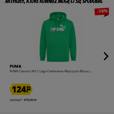
Artykuły, które również mogą Ci się spodobać
-74%
PUMA
PUMA Classics NO.1 Logo Celebration Mężczyźni Bluza z...
124.
95
1
zamiast
475,00 zł