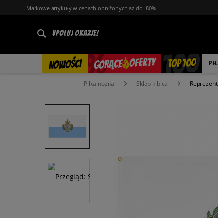
Markowe artykuły w cenach obniżonych aż do -80%
%
OFERTY
TOP 100
GORĄCE
NOWOŚCI
PI
Piłka nożna
Sklep kibica
Reprezent