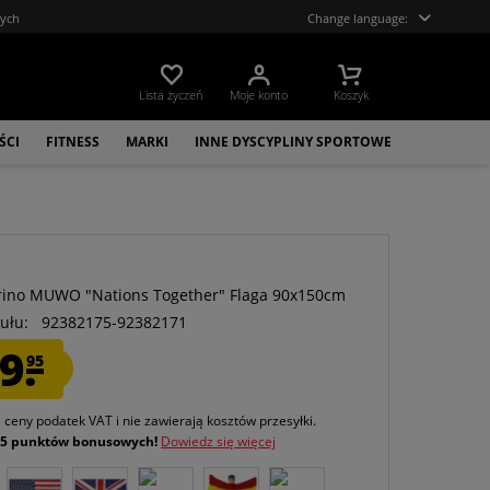
tych
Change language:
Lista życzeń
Moje konto
Koszyk
ŚCI
FITNESS
MARKI
INNE DYSCYPLINY SPORTOWE
O
ino MUWO "Nations Together" Flaga 90x150cm
ułu:
92382175-92382171
9.
95
e ceny podatek VAT
i nie zawierają kosztów przesyłki
.
j
5 punktów bonusowych!
Dowiedz się więcej