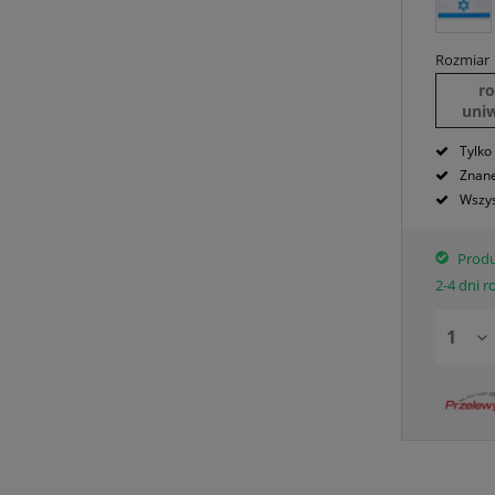
Rozmiar
r
uni
Tylko
Znane
Wszys
Produ
2-4 dni 