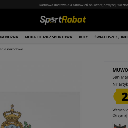
Darmowa dostawa dla zamówień na kwotę powyżej 500 zło
ŁKA NOŻNA
MODA I ODZIEŻ SPORTOWA
BUTY
ŚWIAT OSZCZĘDNO
acje narodowe
MUW
San Mar
Nr artyk
2
Wszystki
Otrzyma