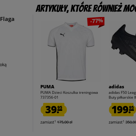
Artykuły, które również mog
Flaga
-77%
oką
PUMA
adidas
PUMA Dzieci Koszulka treningowa
adidas F50 Lea
737356-01
Buty piłkarskie 
39.
199.
95
95
1
1
zamiast
175,00 zł
zamiast
350,00