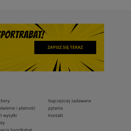
chery
Najczęściej zadawane
wienie i płatność
pytania
t wysyłki
Kontakt
oty
kacja SportRabat