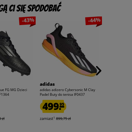
ą Ci się spodobać
-43%
-44%
adidas
PUMA
gue FG MG Dzieci
adidas adizero Cybersonic M Clay
PUMA BTS Dziec
IF1364
Padel Buty do tenisa IF0437
499.
24.
95
95
1
1
 zł
zamiast
899,75 zł
zamiast
150,0