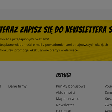
Usługi
d
Dane firmy
Punkty bonusowe
Vou
Aktualności
Zamó
Mapa serwisu
Kosz
Newsletter
Zwr
DealClub
Apli