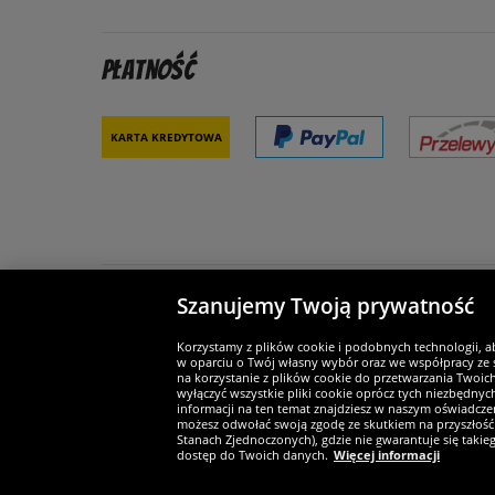
Płatność
Karta kredytowa
Szanujemy Twoją prywatność
Partnerzy i bezpieczeństwo
Je
Korzystamy z plików cookie i podobnych technologii, a
w oparciu o Twój własny wybór oraz we współpracy ze s
na korzystanie z plików cookie do przetwarzania Twoic
wyłączyć wszystkie pliki cookie oprócz tych niezbędny
informacji na ten temat znajdziesz w naszym oświadczen
Widerruf
możesz odwołać swoją zgodę ze skutkiem na przyszłość 
Stanach Zjednoczonych), gdzie nie gwarantuje się taki
dostęp do Twoich danych.
Więcej informacji