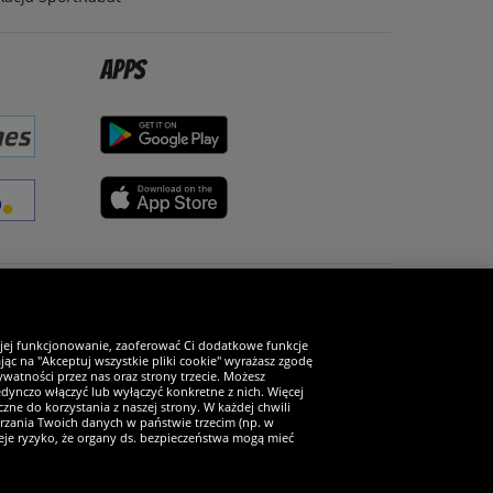
Apps
Zostań fanem SportRabat!
 jej funkcjonowanie, zaoferować Ci dodatkowe funkcje
ąc na "Akceptuj wszystkie pliki cookie" wyrażasz zgodę
watności przez nas oraz strony trzecie. Możesz
ynczo włączyć lub wyłączyć konkretne z nich. Więcej
zne do korzystania z naszej strony. W każdej chwili
arzania Twoich danych w państwie trzecim (np. w
ieje ryzyko, że organy ds. bezpieczeństwa mogą mieć