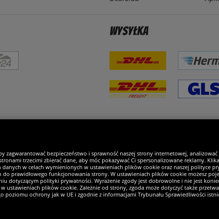
Wysyłka
steśmy wyjątkowi
by zagwarantować bezpieczeństwo i sprawność naszej strony internetowej, analizować
tronami trzecimi zbierać dane, aby móc pokazywać Ci spersonalizowane reklamy. Klikaj
h danych w celach wymienionych w ustawieniach plików cookie oraz naszej polityce pry
ch do prawidłowego funkcjonowania strony. W ustawieniach plików cookie możesz pojed
iu dotyczącym polityki prywatności. Wyrażenie zgody jest dobrowolne i nie jest koniec
w ustawieniach plików cookie. Zależnie od strony, zgoda może dotyczyć także przetw
ego poziomu ochrony jak w UE i zgodnie z informacjami Trybunału Sprawiedliwości istn