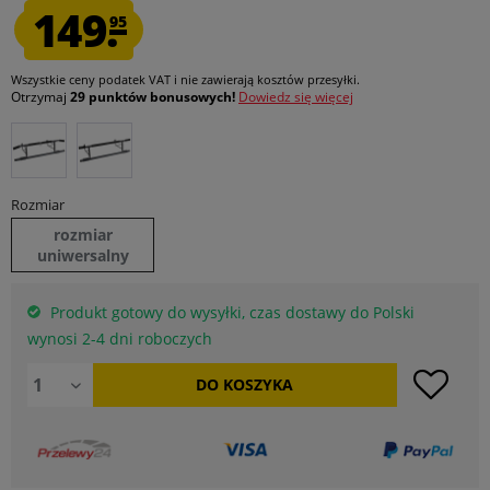
149.
95
Wszystkie ceny podatek VAT
i nie zawierają kosztów przesyłki
.
Otrzymaj
29 punktów bonusowych!
Dowiedz się więcej
Rozmiar
rozmiar
uniwersalny
Produkt gotowy do wysyłki, czas dostawy do Polski
wynosi 2-4 dni roboczych
DO
KOSZYKA