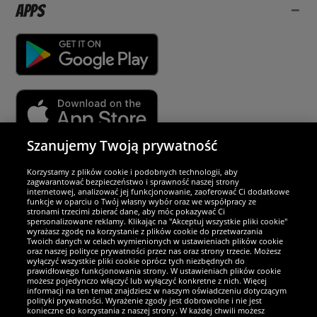
Apps
Szanujemy Twoją prywatność
Partnerzy i bezpieczeństwo
Korzystamy z plików cookie i podobnych technologii, aby
zagwarantować bezpieczeństwo i sprawność naszej strony
internetowej, analizować jej funkcjonowanie, zaoferować Ci dodatkowe
Jesteśmy wyjątkowi
funkcje w oparciu o Twój własny wybór oraz we współpracy ze
stronami trzecimi zbierać dane, aby móc pokazywać Ci
spersonalizowane reklamy. Klikając na "Akceptuj wszystkie pliki cookie"
wyrażasz zgodę na korzystanie z plików cookie do przetwarzania
Twoich danych w celach wymienionych w ustawieniach plików cookie
oraz naszej polityce prywatności przez nas oraz strony trzecie. Możesz
wyłączyć wszystkie pliki cookie oprócz tych niezbędnych do
prawidłowego funkcjonowania strony. W ustawieniach plików cookie
możesz pojedynczo włączyć lub wyłączyć konkretne z nich. Więcej
informacji na ten temat znajdziesz w naszym oświadczeniu dotyczącym
polityki prywatności. Wyrażenie zgody jest dobrowolne i nie jest
konieczne do korzystania z naszej strony. W każdej chwili możesz