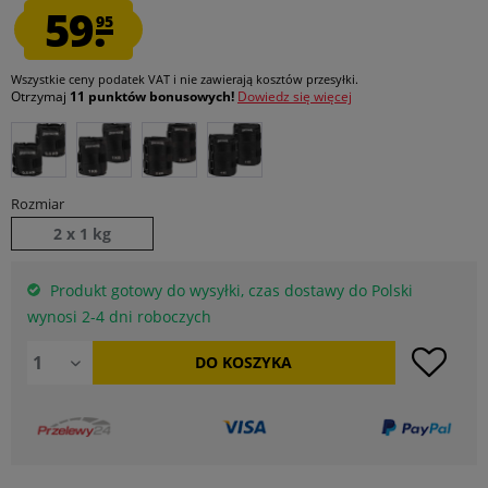
59.
95
Wszystkie ceny podatek VAT
i nie zawierają kosztów przesyłki
.
Otrzymaj
11 punktów bonusowych!
Dowiedz się więcej
Rozmiar
2 x 1 kg
Produkt gotowy do wysyłki, czas dostawy do Polski
wynosi 2-4 dni roboczych
DO
KOSZYKA