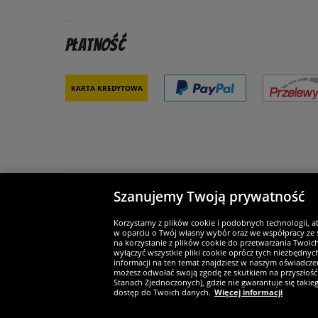
Płatność
Karta kredytowa
Szanujemy Twoją prywatność
Partnerzy i bezpieczeństwo
Je
Korzystamy z plików cookie i podobnych technologii, a
w oparciu o Twój własny wybór oraz we współpracy ze s
na korzystanie z plików cookie do przetwarzania Twoic
wyłączyć wszystkie pliki cookie oprócz tych niezbędny
informacji na ten temat znajdziesz w naszym oświadczen
Widerruf
możesz odwołać swoją zgodę ze skutkiem na przyszłość 
Stanach Zjednoczonych), gdzie nie gwarantuje się taki
dostęp do Twoich danych.
Więcej informacji