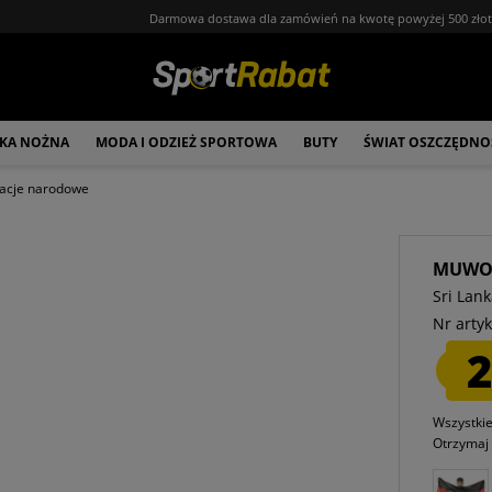
Darmowa dostawa dla zamówień na kwotę powyżej 500 zło
ŁKA NOŻNA
MODA I ODZIEŻ SPORTOWA
BUTY
ŚWIAT OSZCZĘDNO
acje narodowe
MUW
Sri Lan
Nr artyk
2
Wszystki
Otrzyma