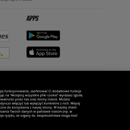
Apps
Zostań fanem SportRabat!
 jej funkcjonowanie, zaoferować Ci dodatkowe funkcje
ąc na "Akceptuj wszystkie pliki cookie" wyrażasz zgodę
watności przez nas oraz strony trzecie. Możesz
ynczo włączyć lub wyłączyć konkretne z nich. Więcej
zne do korzystania z naszej strony. W każdej chwili
arzania Twoich danych w państwie trzecim (np. w
ieje ryzyko, że organy ds. bezpieczeństwa mogą mieć