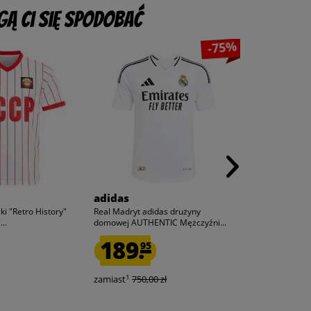
ą Ci się spodobać
-75%
adidas
macron
ki "Retro History"
Real Madryt adidas drużyny
Roter Stern Be
..
domowej AUTHENTIC Mężczyźni...
Mężczyźni Kosz
189.
149.
95
95
1
1
zamiast
750,00 zł
zamiast
425,0