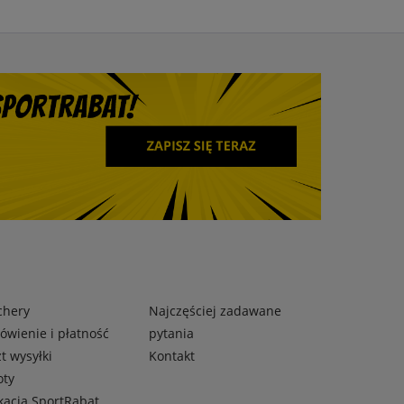
chery
Najczęściej zadawane
wienie i płatność
pytania
t wysyłki
Kontakt
oty
kacja SportRabat