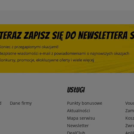
Usługi
d
Dane firmy
Punkty bonusowe
Vou
Aktualności
Zamó
Mapa serwisu
Kosz
Newsletter
Zwr
DealClub
Apli