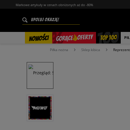
Markowe artykuły w cenach obniżonych aż do -80%
%
OFERTY
TOP 100
GORĄCE
NOWOŚCI
PI
Piłka nożna
Sklep kibica
Reprezent