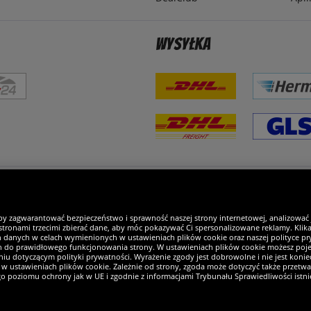
Wysyłka
steśmy wyjątkowi
by zagwarantować bezpieczeństwo i sprawność naszej strony internetowej, analizować
tronami trzecimi zbierać dane, aby móc pokazywać Ci spersonalizowane reklamy. Klikaj
h danych w celach wymienionych w ustawieniach plików cookie oraz naszej polityce pry
ch do prawidłowego funkcjonowania strony. W ustawieniach plików cookie możesz pojed
iu dotyczącym polityki prywatności. Wyrażenie zgody jest dobrowolne i nie jest koniec
w ustawieniach plików cookie. Zależnie od strony, zgoda może dotyczyć także przetw
ego poziomu ochrony jak w UE i zgodnie z informacjami Trybunału Sprawiedliwości istn