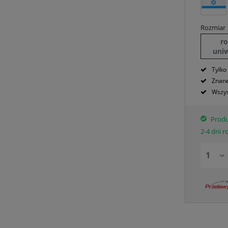
Rozmiar
r
uni
Tylko
Znane
Wszys
Produ
2-4 dni 