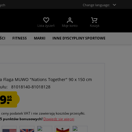
tych
Change language:
Lista życzeń
Moje konto
Koszyk
ŚCI
FITNESS
MARKI
INNE DYSCYPLINY SPORTOWE
O
ka Flaga MUWO "Nations Together" 90 x 150 cm
ułu:
81018140-81018128
9.
95
e ceny podatek VAT
i nie zawierają kosztów przesyłki
.
j
5 punktów bonusowych!
Dowiedz się więcej