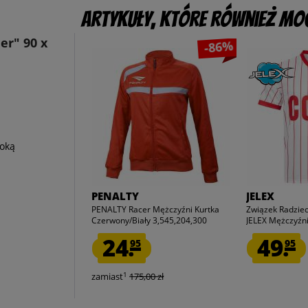
Artykuły, które również mog
er" 90 x
-86%
oką
PENALTY
JELEX
PENALTY Racer Mężczyźni Kurtka
Związek Radziec
Czerwony/Biały 3,545,204,300
JELEX Mężczyźni.
24.
49.
95
95
1
zamiast
175,00 zł